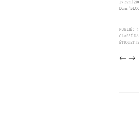
17 avril 20
Dans "BLO
PUBLIÉ :
4
CLASSÉ DA
ÉTIQUETTE
Articles
←
→
dans
cette
catégorie