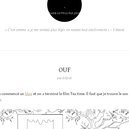
–
FAIRE UN TRUC PAR JOUR
« C’est comme si je me sentais plus léger en notant tout sincèrement » – S Maraï
OUF
par
delprat
. a commencé un
blog
et on a terminé le film Tea time. Il faut que je trouve le son
.