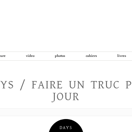
Aller
au
contenu
ture
video
photos
cahiers
livres
YS / FAIRE UN TRUC 
JOUR
DAYS