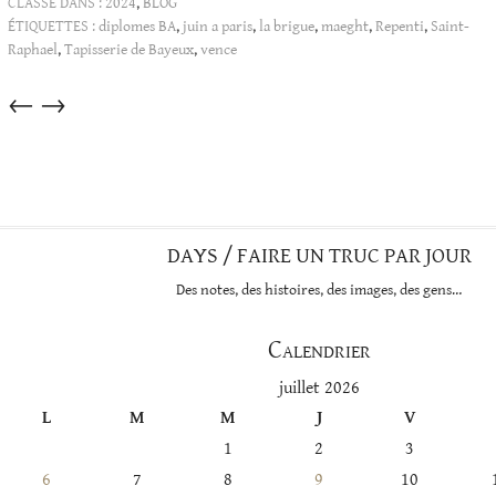
CLASSÉ DANS :
2024
,
BLOG
ÉTIQUETTES :
diplomes BA
,
juin a paris
,
la brigue
,
maeght
,
Repenti
,
Saint-
Raphael
,
Tapisserie de Bayeux
,
vence
Articles
←
→
dans
cette
catégorie
DAYS / FAIRE UN TRUC PAR JOUR
Des notes, des histoires, des images, des gens…
Calendrier
juillet 2026
L
M
M
J
V
1
2
3
6
7
8
9
10