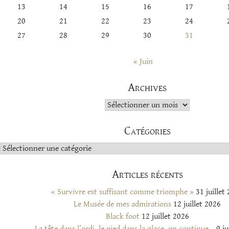
13
14
15
16
17
20
21
22
23
24
27
28
29
30
31
« Juin
Archives
Archives
Catégories
Catégories
Articles récents
« Survivre est suffisant comme triomphe »
31 juillet
Le Musée de mes admirations
12 juillet 2026
Black foot
12 juillet 2026
La tête dans l’ordi, le pied dans la glace, on continue…
9 ju