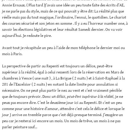
Annie Ernaux. ( Plus tard )J’avais une idée un peu toute faite des écrits d’AE,
je ne parle pas du style, mais de ce qui pouvait y être dit: La réalité plus que
réelle mais pas du tout magique, l’ordinaire, l’ennui, le quotidien. Le chariot
des courses sécurisé et son jeton en somme . Il y a eu l’horreur number one, à
savoir les élections législatives et leur résultat Samedi dernier. On va voir
aujourd’hui. Je redoute le pire.
Avant tout je récapitule un peu à l’aide de mon téléphone le dernier moi ou
mois à Paris.
La perspective de partir au Repenti est toujours un délice, peut-être
supérieur à la réalité, égal à celui ressenti lors de la réservation en Mars de
chambres à Vence ( une nuit ) , à La Brigue ( 2 nuits ) et à Saint-Raphael à la
201 de l’Excelsior ( 2 nuits ) en notant la date limite pour annulation si
nécessaire. On ne peut plus partir le nez au vent et c’est vraiment pénible
que de toujours prévoir. Donc
un délice, peut-être supérieur à la réalité,
je ne
peux pas encore dire. C’est le deuxième jour ici au Repenti. Et c’est un peu
comme pour une histoire d’amour, attendre c’est cela le délice et lorsque le
jour J arrive on tremble parce que c’est déjà presque terminé. J’exagère un
peu car je resterai ici encore un mois. Un mois de trêve, un mois à ne pas
parler peinture sauf…