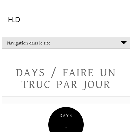
Aller
au
contenu
H.D
"Dans
Navigation dans le site
la
vie
on
devrait
DAYS / FAIRE UN
tout
essayer
TRUC PAR JOUR
sauf
l'inceste
et
la
danse
folklorique"
DAYS
Christopher
Lee
–