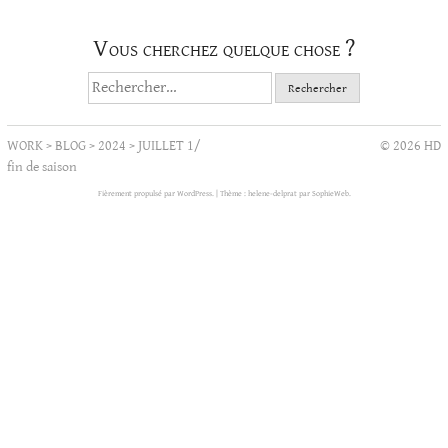
Vous cherchez quelque chose ?
Rechercher :
WORK
>
BLOG
>
2024
>
JUILLET 1/
© 2026 HD
fin de saison
Fièrement propulsé par WordPress.
|
Thème : helene-delprat par
SophieWeb
.