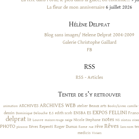
La fleur de mon anniversaire
6 juillet 2026
Hélène Delprat
Blog sans images/ Helene Delprat 2004-2009
Galerie Christophe Gaillard
FB
RSS
RSS - Articles
Tenter de s’y retrouver
ARCHIVES WEB
ARCHIVES
atelier
Beaux arts
animation
Books/Livres
camille
EXPOS
FELLINI
ES
dessin
ENSBA
Franc
Dominique Delouche
edith scob
E.S
delprat
notes
lit
NIcole Stephane
NS
Louvre
neige
oiseau
maison rouge
oise
Rêves
PHOTO
rêve
Rêves
Repenti
Roger Dumas
picasso
Rome
te
rue
Sans nom
medicis
Viviers