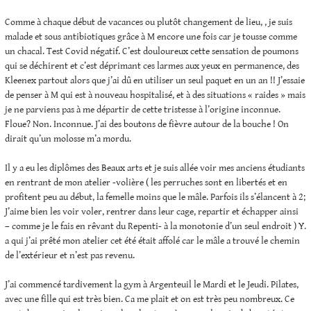
Comme à chaque début de vacances ou plutôt changement de lieu, , je suis
malade et sous antibiotiques grâce à M encore une fois car je tousse comme
un chacal. Test Covid négatif. C’est douloureux cette sensation de poumons
qui se déchirent et c’est déprimant ces larmes aux yeux en permanence, des
Kleenex partout alors que j’ai dû en utiliser un seul paquet en un an !! J’essaie
de penser à M qui est à nouveau hospitalisé, et à des situations « raides » mais
je ne parviens pas à me départir de cette tristesse à l’origine inconnue.
Floue? Non. Inconnue. J’ai des boutons de fièvre autour de la bouche ! On
dirait qu’un molosse m’a mordu.
Il y a eu les diplômes des Beaux arts et je suis allée voir mes anciens étudiants
en rentrant de mon atelier -volière ( les perruches sont en libertés et en
profitent peu au début, la femelle moins que le mâle. Parfois ils s’élancent à 2;
J’aime bien les voir voler, rentrer dans leur cage, repartir et échapper ainsi
– comme je le fais en rêvant du Repenti- à la monotonie d’un seul endroit ) Y.
a qui j’ai prêté mon atelier cet été était affolé car le mâle a trouvé le chemin
de l’extérieur et n’est pas revenu.
J’ai commencé tardivement la gym à Argenteuil le Mardi et le Jeudi. Pilates,
avec une fille qui est très bien. Ca me plait et on est très peu nombreux. Ce