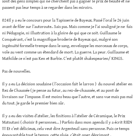
sont des gens simples qui ne cherchent pas à gagner le prix de beauté et ne
passent pas leur temps à se regarder dans les miroirs.
024Il y a eu le concours pour la Tapisserie de Bayeux. Passé l’oral le 26 juin
avant de filer sur l’autoroute.. Sais pas. Mais comme je l’ai souligné je ne fais
ni Pédagogie, ni illustration à la gloire de qui que ce soit. Guillaume le
Conquérant, c’est la magnifique broderie de Bayeux qui, malgré son
ingénuité formelle trempe dans le sang, enveloppe les morceaux de corps,
vole au vent comme un étendard de mort. La guerre. La peur. Guillaume et
Mathilde ce n’est pas Ken et Barbie. C’est plutôt shakespearien/ KINGS.
Pas de nouvelles.
Il y a eu La décision soudaine ( l’occasion fait le larron ) du nouvel atelier en
Rez de Chaussée ( je pense au futur, au rez-de-chaussée, et au pont de
livraison sur l’impasse. Il est moins beau que l’autre, et sans vue mais pas mal
du tout. Je garde le premier bien sûr.
Il y a eu des visites d’atelier, les finitions à l’atelier de Céramique, le Prix
Matsutani ( choisir 8 personnes… ) Parfois dans mon agenda il y a écrit RIEN
!!! Et c’est délicieux, cela veut dire Argenteuil sans personne. Puis ce temps
épouvantable tout le temps, cette pluie, c’était assez déprimant .