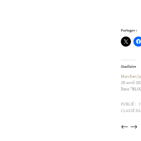
Partager :
Similaire
Marcher/p
20 avril 20
Dans "BLO
PUBLIÉ :
3
CLASSÉ DA
Articles
←
→
dans
cette