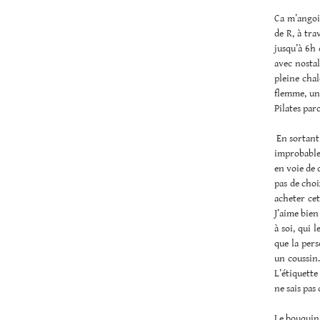
Ca m’angois
de R, à tra
jusqu’à 6h 
avec nostal
pleine chal
flemme, une
Pilates par
En sortant 
improbable 
en voie de d
pas de choi
acheter cet
J’aime bien
à soi, qui 
que la pers
un coussin.
L’étiquette
ne sais pas
Le bouquin 