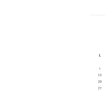
catégorie
L
6
13
20
27