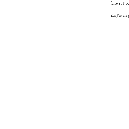
faite et F p
Zut j’avais