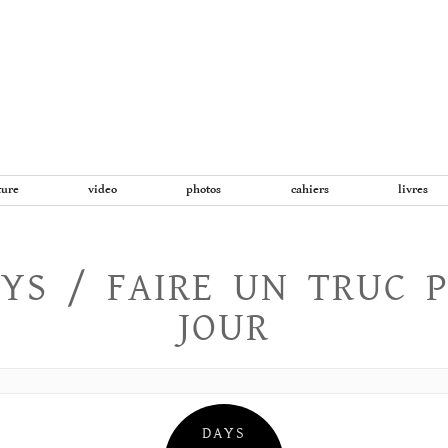
Aller
au
contenu
ture
video
photos
cahiers
livres
YS / FAIRE UN TRUC 
JOUR
DAYS