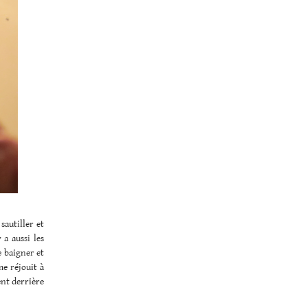
sautiller et
 a aussi les
 baigner et
e réjouit à
ent derrière