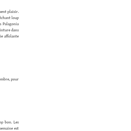
ent plaisir.
échant loup
la Palagonia
einture dans
e affolante
tembre, pour
op bon. Les
semaine est