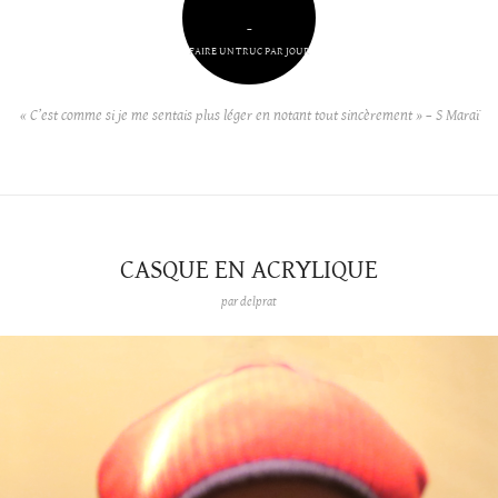
–
FAIRE UN TRUC PAR JOUR
« C’est comme si je me sentais plus léger en notant tout sincèrement » – S Maraï
CASQUE EN ACRYLIQUE
par
delprat