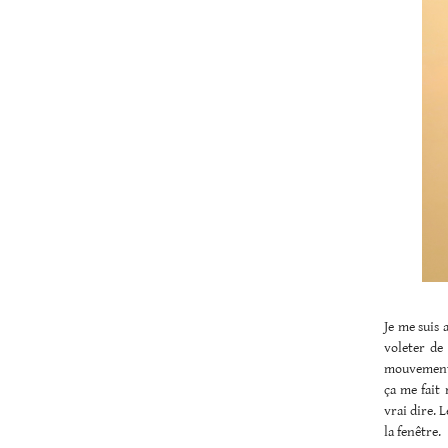
Je me suis 
voleter de 
mouvements 
ça me fait 
vrai dire. 
la fenêtre.