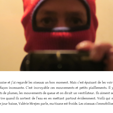
assise et j’ai regardé les oiseaux un bon moment. Mais c’est épuisant de les voir 
façon incessante. C’est incroyable ces mouvements et petits piaillements. Il y
de plumes, les mouvements de queue et on dirait un ventilateur. Ils aiment se
rire quand ils sortent de l’eau en en mettant partout évidemment. Voilà qui m
Le jour baisse, Valérie Mrejen parle, ma tisane est froide. Les oiseaux s’immobilis