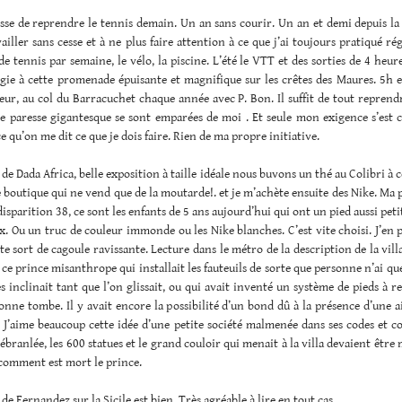
se de reprendre le tennis demain. Un an sans courir. Un an et demi depuis la 
vailler sans cesse et à ne plus faire attention à ce que j’ai toujours pratiqué r
de tennis par semaine, le vélo, la piscine. L’été le VTT et des sorties de 4 heure
gie à cette promenade épuisante et magnifique sur les crêtes des Maures. 5h e
eur, au col du Barracuchet chaque année avec P. Bon. Il suffit de tout repren
 paresse gigantesque se sont emparées de moi . Et seule mon exigence s’est co
ce qu’on me dit ce que je dois faire. Rien de ma propre initiative.
de Dada Africa, belle exposition à taille idéale nous buvons un thé au Colibri à c
boutique qui ne vend que de la moutarde!. et je m’achète ensuite des Nike. Ma 
isparition 38, ce sont les enfants de 5 ans aujourd’hui qui ont un pied aussi petit 
x. Ou un truc de couleur immonde ou les Nike blanches. C’est vite choisi. J’en 
te sort de cagoule ravissante. Lecture dans le métro de la description de la vill
 ce prince misanthrope qui installait les fauteuils de sorte que personne n’ai qu
les inclinait tant que l’on glissait, ou qui avait inventé un système de pieds à r
onne tombe. Il y avait encore la possibilité d’un bond dû à la présence d’une a
 J’aime beaucoup cette idée d’une petite société malmenée dans ses codes et c
 ébranlée, les 600 statues et le grand couloir qui menait à la villa devaient être 
 comment est mort le prince.
de Fernandez sur la Sicile est bien. Très agréable à lire en tout cas.