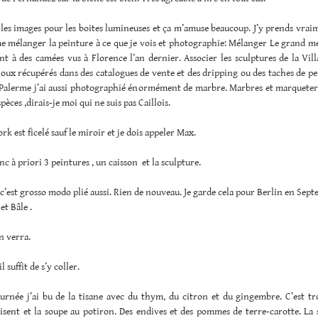
 les images pour les boites lumineuses et ça m’amuse beaucoup. J’y prends vraim
e mélanger la peinture à ce que je vois et photographie: Mélanger Le grand m
int à des camées vus à Florence l’an dernier. Associer les sculptures de la Vil
joux récupérés dans des catalogues de vente et des dripping ou des taches de p
A Palerme j’ai aussi photographié énormément de marbre. Marbres et marqueteri
pèces ,dirais-je moi qui ne suis pas Caillois.
k est ficelé sauf le miroir et je dois appeler Max.
onc à priori 3 peintures , un caisson et la sculpture.
c’est grosso modo plié aussi. Rien de nouveau. Je garde cela pour Berlin en Sep
et Bâle .
n verra.
l suffit de s’y coller.
ournée j’ai bu de la tisane avec du thym, du citron et du gingembre. C’est tr
sent et la soupe au potiron. Des endives et des pommes de terre-carotte. La 