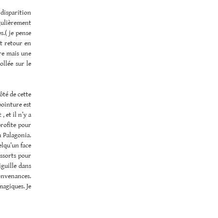
disparition
égulièrement
s.( je pense
t retour en
dre mais une
llée sur le
ôté de cette
pointure est
, et il n’y a
profite pour
a Palagonia.
elqu’un face
essorts pour
iguille dans
onvenances.
magiques. Je