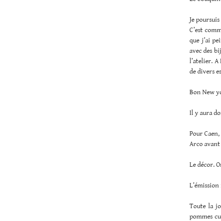
Je poursuis
C’est comm
que j’ai pe
avec des bi
l’atelier. 
de divers es
Bon New yor
Il y aura d
Pour Caen, 
Arco avant 
Le décor. O
L’émission i
Toute la j
pommes cui