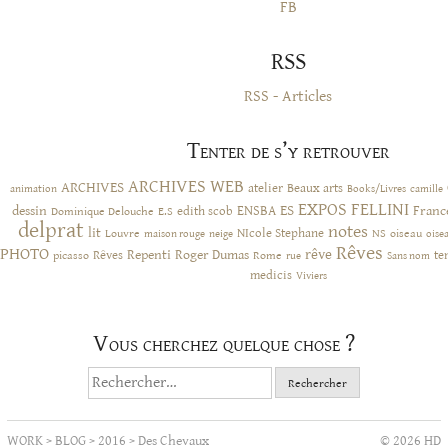
FB
RSS
RSS - Articles
Tenter de s’y retrouver
ARCHIVES WEB
ARCHIVES
atelier
Beaux arts
animation
Books/Livres
camille
EXPOS
FELLINI
ES
dessin
ENSBA
Franc
Dominique Delouche
edith scob
E.S
delprat
notes
lit
NIcole Stephane
NS
Louvre
neige
oiseau
maison rouge
oise
Rêves
PHOTO
rêve
Rêves
Repenti
Roger Dumas
picasso
Rome
te
rue
Sans nom
medicis
Viviers
Vous cherchez quelque chose ?
Rechercher :
WORK
>
BLOG
>
2016
>
Des Chevaux
© 2026 HD