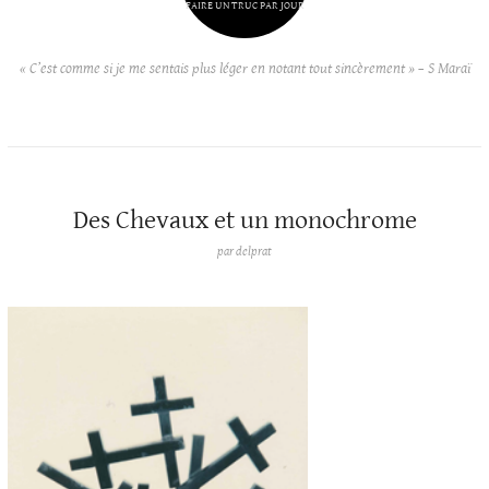
FAIRE UN TRUC PAR JOUR
« C’est comme si je me sentais plus léger en notant tout sincèrement » – S Maraï
Des Chevaux et un monochrome
par
delprat