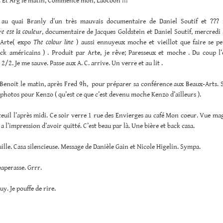
 . Et Arg le matin; Commence mon, Laocoon !!!
 au quai Branly d’un très mauvais documentaire de Daniel Soutif et ??? r
re est la couleur
, documentaire de Jacques Goldstein et Daniel Soutif, mercredi
 Arte( expo
The colour line
) aussi ennuyeux moche et vieillot que faire se peu
ack américains ) . Produit par Arte, je rêve; Paresseux et moche . Du coup l’
2/2. Je me sauve. Passe aux A. C. arrive. Un verre et au lit .
 Benoit le matin, après Fred 9h, pour préparer sa conférence aux Beaux-Arts. 
s photos pour Kenzo ( qu’est ce que c’est devenu moche Kenzo d’ailleurs ).
euil l’après midi. Ce soir verre 1 rue des Envierges au café Mon coeur. Vue ma
 a l’impression d’avoir quitté. C’est beau par là. Une bière et back casa.
ille. Casa silencieuse. Message de Danièle Gain et Nicole Higelin. Sympa.
aperasse. Grrr.
y. Je pouffe de rire.