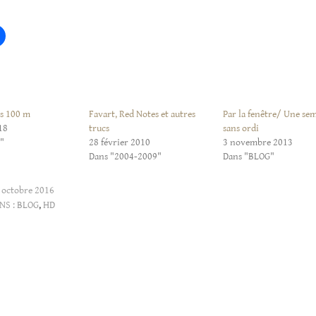
rs 100 m
Favart, Red Notes et autres
Par la fenêtre/ Une se
18
trucs
sans ordi
"
28 février 2010
3 novembre 2013
Dans "2004-2009"
Dans "BLOG"
 octobre 2016
NS :
BLOG
,
HD