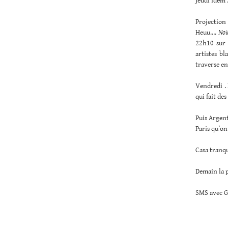
Jeudi idem
Projection
Heuu….
Noi
22h10 sur
artistes bl
traverse en 
Vendredi .
qui fait de
Puis Argent
Paris qu’on
Casa tranqu
Demain la p
SMS avec Gu