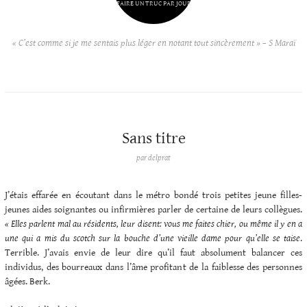
FAIRE UN TRUC PAR JOUR
« C’est comme si je me sentais plus léger en notant tout sincèrement » – S Maraï
Sans titre
par
delprat
J’étais effarée en écoutant dans le métro bondé trois petites jeune filles-
jeunes aides soignantes ou infirmières parler de certaine de leurs collègues.
« Elles parlent mal au résidents, leur disent: vous me faites chier, ou même il y en a
une qui a mis du scotch sur la bouche d’une vieille dame pour qu’elle se taise
.
Terrible. J’avais envie de leur dire qu’il faut absolument balancer ces
individus, des bourreaux dans l’âme profitant de la faiblesse des personnes
âgées. Berk.