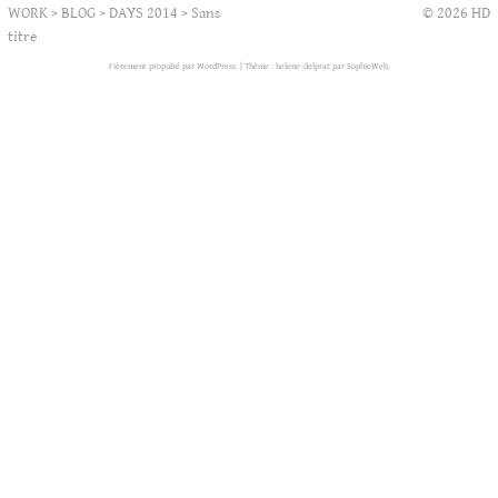
WORK
>
BLOG
>
DAYS 2014
>
Sans
© 2026 HD
titre
Fièrement propulsé par WordPress.
|
Thème : helene-delprat par
SophieWeb
.