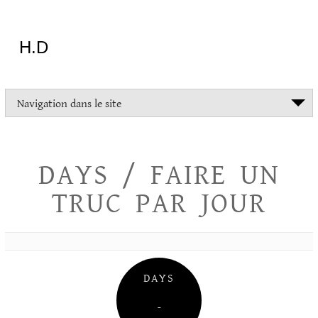
Aller
au
contenu
H.D
"Dans
Navigation dans le site
la
vie
on
devrait
DAYS / FAIRE UN
tout
essayer
TRUC PAR JOUR
sauf
l'inceste
et
la
danse
folklorique"
DAYS
Christopher
Lee
–