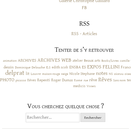
Galerie Christophe Gaillard
FB
RSS
RSS - Articles
Tenter de s’y retrouver
ARCHIVES WEB
ARCHIVES
atelier
Beaux arts
animation
Books/Livres
camille
EXPOS
FELLINI
ES
dessin
ENSBA
Franc
Dominique Delouche
edith scob
E.S
delprat
notes
lit
NIcole Stephane
NS
Louvre
neige
oiseau
maison rouge
oise
Rêves
PHOTO
rêve
Rêves
Repenti
Roger Dumas
picasso
Rome
te
rue
Sans nom
medicis
Viviers
Vous cherchez quelque chose ?
Rechercher :