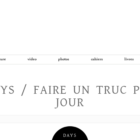
Aller
au
contenu
ture
video
photos
cahiers
livres
YS / FAIRE UN TRUC 
JOUR
DAYS