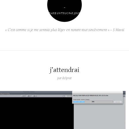
–
FAIRE UN TRUC PAR JOUR
« C’est comme si je me sentais plus léger en notant tout sincèrement » – S Maraï
j’attendrai
par
delprat