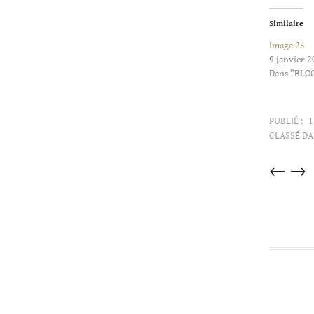
Similaire
Image 25
9 janvier 
Dans "BLO
PUBLIÉ :
1
CLASSÉ DA
Articles
←
→
dans
cette
catégorie