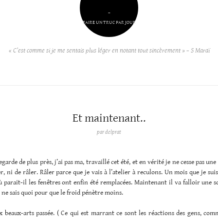
–
FAIRE UN TRUC PAR JOUR
« C’est comme si je me sentais plus léger en notant tout sincèrement » – S Maraï
Et maintenant..
par
delprat
egarde de plus près, j’ai pas ma, travaillé cet été, et en vérité je ne cesse pas un
er, ni de râler. Râler parce que je vais à l’atelier à reculons. Un mois que je sui
 parait-il les fenêtres ont enfin été remplacées. Maintenant il va falloir une s
e ne sais quoi pour que le froid pénètre moins.
 beaux-arts passée. ( Ce qui est marrant ce sont les réactions des gens, comm