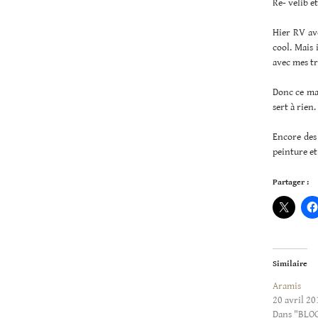
Re- velib e
Hier RV ave
cool. Mais 
avec mes tr
Donc ce mat
sert à rien.
Encore des 
peinture e
Partager :
Similaire
Aramis
20 avril 20
Dans "BLO