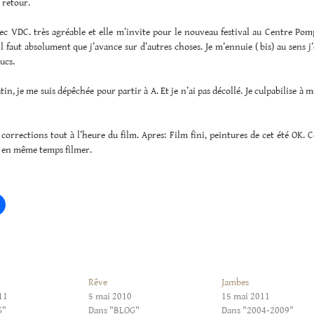
t retour.
c VDC. très agréable et elle m’invite pour le nouveau festival au Centre Pomp
il faut absolument que j’avance sur d’autres choses. Je m’ennuie ( bis) au sens 
ucs.
in, je me suis dépêchée pour partir à A. Et je n’ai pas décollé. Je culpabilise à m
corrections tout à l’heure du film. Apres: Film fini, peintures de cet été OK. 
t en même temps filmer.
Rêve
Jambes
11
5 mai 2010
15 mai 2011
G"
Dans "BLOG"
Dans "2004-2009"