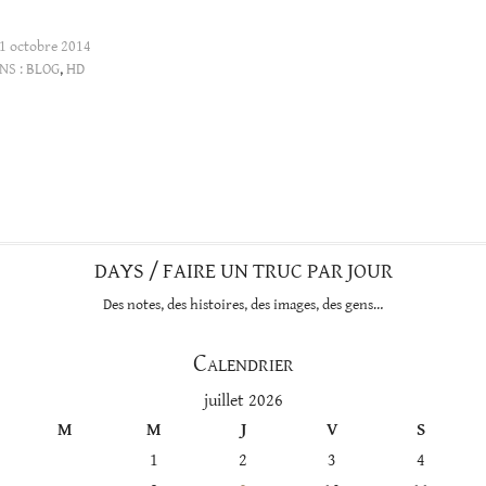
1 octobre 2014
NS :
BLOG
,
HD
DAYS / FAIRE UN TRUC PAR JOUR
Des notes, des histoires, des images, des gens…
Calendrier
juillet 2026
M
M
J
V
S
1
2
3
4