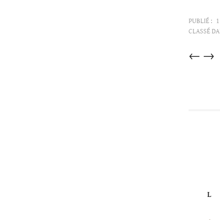
PUBLIÉ :
1
CLASSÉ DA
Articles
←
→
dans
cette
catégorie
L