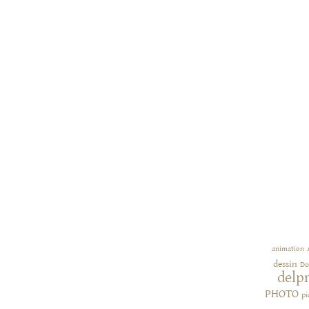
animation
dessin
Do
delp
PHOTO
pi