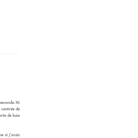
e seconde. Ni
s rentrée de
orte de baie
e si j’avais