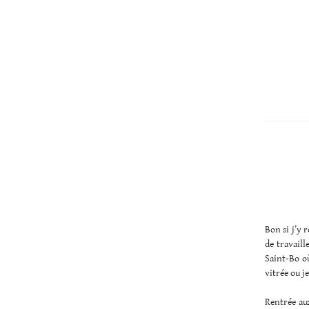
Christopher
Lee
Bon si j’y r
de travaill
Saint-Bo où
vitrée ou j
Rentrée aux