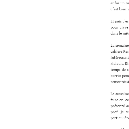
enfin un vr
C’est bien, 
Et puis c’e
pour vivre 
dans le mê
La semaine 
cahiers Ren
intéressan
ridicule. R
temps de s
barrés pend
remontée à v
La semaine,
faire en c
présenté a
prof. Je s
particuliè