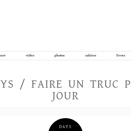
Aller
au
contenu
ture
video
photos
cahiers
livres
YS / FAIRE UN TRUC 
JOUR
DAYS