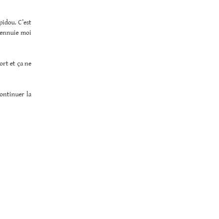
idou. C’est
j’ennuie moi
ort et ça ne
Continuer la