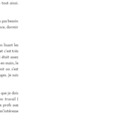
 tout ainsi.
a pas besoin
ince, dormir
n lisant les
t c’est très
était assez
 en main, le
nt on s’est
ges. Je suis
 que je dois
n travail (
x profs aux
m’intéresse