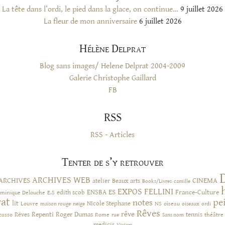
La tête dans l’ordi, le pied dans la glace, on continue…
9 juillet 2026
La fleur de mon anniversaire
6 juillet 2026
Hélène Delprat
Blog sans images/ Helene Delprat 2004-2009
Galerie Christophe Gaillard
FB
RSS
RSS - Articles
Tenter de s’y retrouver
ARCHIVES WEB
ARCHIVES
CINEMA
atelier
Beaux arts
Books/Livres
camille
EXPOS
FELLINI
ES
ENSBA
France-Culture
minique Delouche
edith scob
E.S
rat
pe
notes
lit
NIcole Stephane
NS
Louvre
neige
oiseau
maison rouge
oiseaux
ordi
Rêves
rêve
Rêves
Repenti
Roger Dumas
casso
Rome
tennis
rue
Sans nom
théâtre
medicis
Viviers