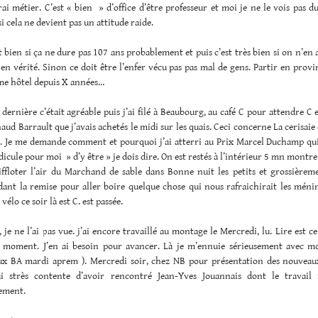
ai métier. C’est « bien » d’office d’être professeur et moi je ne le vois pas du
si cela ne devient pas un attitude raide.
st bien si ça ne dure pas 107 ans probablement et puis c’est très bien si on n’en 
en vérité. Sinon ce doit être l’enfer vécu pas pas mal de gens. Partir en prov
me hôtel depuis X années…
dernière c’était agréable puis j’ai filé à Beaubourg, au café C pour attendre C e
aud Barrault que j’avais achetés le midi sur les quais. Ceci concerne La cerisaie e
t. Je me demande comment et pourquoi j’ai atterri au Prix Marcel Duchamp qui 
idicule pour moi » d’y être » je dois dire. On est restés à l’intérieur 5 mn montre
iffloter l’air du Marchand de sable dans Bonne nuit les petits et grossièreme
ant la remise pour aller boire quelque chose qui nous rafraichirait les ménin
élo ce soir là est C. est passée.
 je ne l’ai pas vue. j’ai encore travaillé au montage le Mercredi, lu. Lire est ce
e moment. J’en ai besoin pour avancer. Là je m’ennuie sérieusement avec mo
ux BA mardi aprem ). Mercredi soir, chez NB pour présentation des nouveau
ui strès contente d’avoir rencontré Jean-Yves Jouannais dont le travail 
rement.