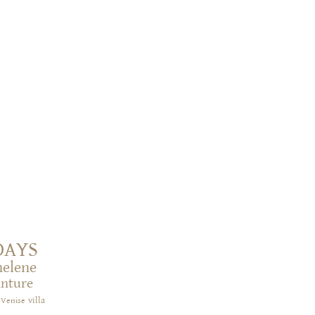
DAYS
helene
inture
villa
Venise