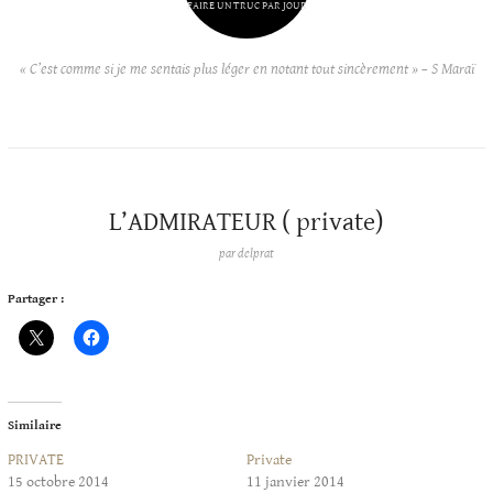
FAIRE UN TRUC PAR JOUR
« C’est comme si je me sentais plus léger en notant tout sincèrement » – S Maraï
L’ADMIRATEUR ( private)
par
delprat
Partager :
Similaire
PRIVATE
Private
15 octobre 2014
11 janvier 2014