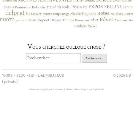
ARCHIVES WEB
ARCHIVES
atelier
Beaux arts
animation
Books/Livres
camille
EXPOS
FELLINI
ES
dessin
ENSBA
Franc
Dominique Delouche
edith scob
E.S
delprat
notes
lit
NIcole Stephane
NS
Louvre
neige
oiseau
maison rouge
oise
Rêves
PHOTO
rêve
Rêves
Repenti
Roger Dumas
picasso
Rome
te
rue
Sans nom
medicis
Viviers
Vous cherchez quelque chose ?
Rechercher :
WORK
>
BLOG
>
HD
>
L’ADMIRATEUR
© 2026 HD
( private)
Fièrement propulsé par WordPress.
|
Thème : helene-delprat par
SophieWeb
.