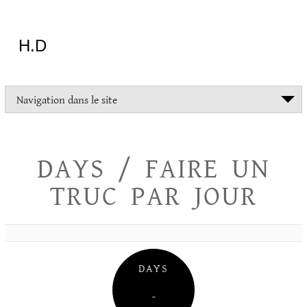
Aller
au
contenu
H.D
"Dans
Navigation dans le site
la
vie
on
devrait
DAYS / FAIRE UN
tout
essayer
TRUC PAR JOUR
sauf
l'inceste
et
la
danse
folklorique"
DAYS
Christopher
Lee
–