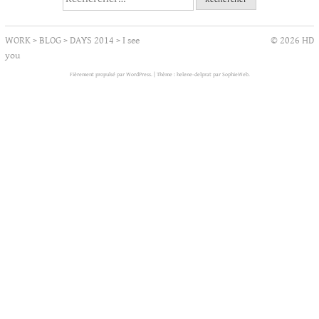
WORK
>
BLOG
>
DAYS 2014
>
I see
© 2026 HD
you
Fièrement propulsé par WordPress.
|
Thème : helene-delprat par
SophieWeb
.