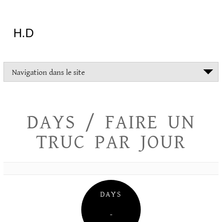
Aller
au
contenu
H.D
"Dans
Navigation dans le site
la
vie
on
devrait
DAYS / FAIRE UN
tout
essayer
TRUC PAR JOUR
sauf
l'inceste
et
la
danse
folklorique"
DAYS
Christopher
Lee
–