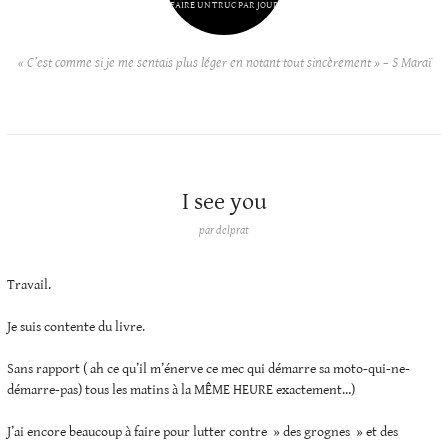
FAIRE UN TRUC PAR JOUR
« C’est comme si je me sentais plus léger en notant tout sincèrement » – S Maraï
I see you
par
delprat
Travail.
Je suis contente du livre.
Sans rapport ( ah ce qu’il m’énerve ce mec qui démarre sa moto-qui-ne-
démarre-pas) tous les matins à la MÊME HEURE exactement…)
J’ai encore beaucoup à faire pour lutter contre » des grognes » et des