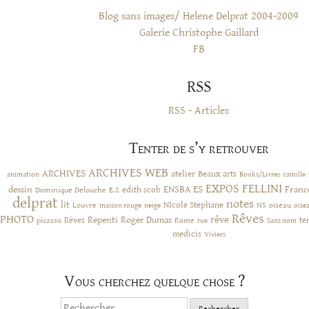
Blog sans images/ Helene Delprat 2004-2009
Galerie Christophe Gaillard
FB
RSS
RSS - Articles
Tenter de s’y retrouver
ARCHIVES WEB
ARCHIVES
atelier
Beaux arts
animation
Books/Livres
camille
EXPOS
FELLINI
ES
dessin
ENSBA
Franc
Dominique Delouche
edith scob
E.S
delprat
notes
lit
NIcole Stephane
NS
Louvre
neige
oiseau
maison rouge
oise
Rêves
PHOTO
rêve
Rêves
Repenti
Roger Dumas
picasso
Rome
te
rue
Sans nom
medicis
Viviers
Vous cherchez quelque chose ?
Rechercher :