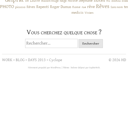
notes
lit
NIcole Stephane
NS
Louvre
neige
oiseau
maison rouge
oise
Rêves
PHOTO
rêve
Rêves
Repenti
Roger Dumas
picasso
Rome
te
rue
Sans nom
medicis
Viviers
Vous cherchez quelque chose ?
Rechercher :
WORK
>
BLOG
>
DAYS 2013
>
Cyclope
© 2026 HD
Fièrement propulsé par WordPress.
|
Thème : helene-delprat par
SophieWeb
.