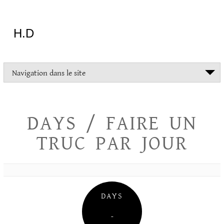
Aller
au
contenu
H.D
"Dans
Navigation dans le site
la
vie
on
devrait
DAYS / FAIRE UN
tout
essayer
TRUC PAR JOUR
sauf
l'inceste
et
la
danse
folklorique"
DAYS
Christopher
Lee
–