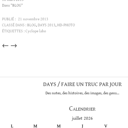
Dans "BLOG"
PUBLIÉ :
21 novembre 2013
CLASSÉ DANS :
BLOG
,
DAYS 2013
,
HD-PHOTO
ÉTIQUETTES :
Cyclope labo
Articles
←
→
dans
cette
catégorie
DAYS / FAIRE UN TRUC PAR JOUR
Des notes, des histoires, des images, des gens…
Calendrier
juillet 2026
L
M
M
J
V