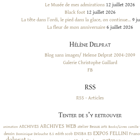
Le Musée de mes admirations
12 juillet 2026
Black foot
12 juillet 2026
La tête dans l’ordi, le pied dans la glace, on continue…
9 ju
La fleur de mon anniversaire
6 juillet 2026
Hélène Delprat
Blog sans images/ Helene Delprat 2004-2009
Galerie Christophe Gaillard
FB
RSS
RSS - Articles
Tenter de s’y retrouver
ARCHIVES WEB
ARCHIVES
atelier
Beaux arts
animation
Books/Livres
camille
EXPOS
FELLINI
ES
dessin
ENSBA
Franc
Dominique Delouche
edith scob
E.S
delprat