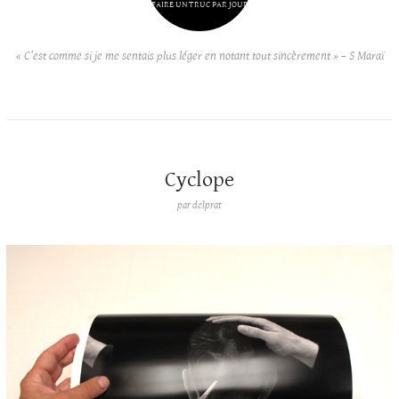
FAIRE UN TRUC PAR JOUR
« C’est comme si je me sentais plus léger en notant tout sincèrement » – S Maraï
Cyclope
par
delprat