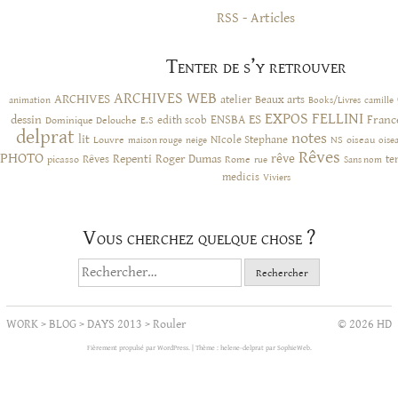
RSS - Articles
Tenter de s’y retrouver
ARCHIVES WEB
ARCHIVES
atelier
Beaux arts
animation
Books/Livres
camille
EXPOS
FELLINI
ES
dessin
ENSBA
Franc
Dominique Delouche
edith scob
E.S
delprat
notes
lit
NIcole Stephane
NS
Louvre
neige
oiseau
maison rouge
oise
Rêves
PHOTO
rêve
Rêves
Repenti
Roger Dumas
picasso
Rome
te
rue
Sans nom
medicis
Viviers
Vous cherchez quelque chose ?
Rechercher :
WORK
>
BLOG
>
DAYS 2013
>
Rouler
© 2026 HD
Fièrement propulsé par WordPress.
|
Thème : helene-delprat par
SophieWeb
.