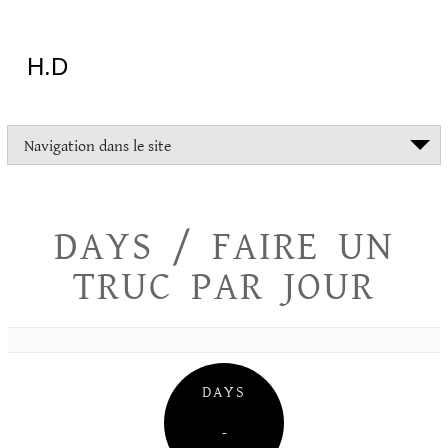
Aller
au
contenu
H.D
"Dans
Navigation dans le site
la
vie
on
devrait
DAYS / FAIRE UN
tout
essayer
TRUC PAR JOUR
sauf
l'inceste
et
la
danse
folklorique"
DAYS
Christopher
Lee
–