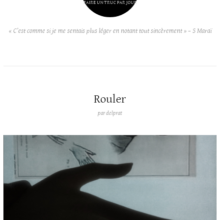
FAIRE UN TRUC PAR JOUR
« C’est comme si je me sentais plus léger en notant tout sincèrement » – S Maraï
Rouler
par
delprat