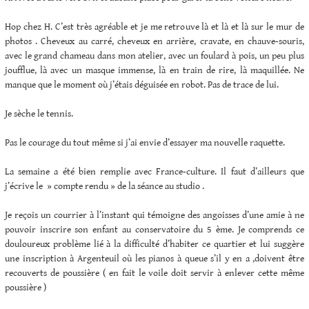
Hop chez H. C’est très agréable et je me retrouve là et là et là sur le mur de
photos . Cheveux au carré, cheveux en arrière, cravate, en chauve-souris,
avec le grand chameau dans mon atelier, avec un foulard à pois, un peu plus
joufflue, là avec un masque immense, là en train de rire, là maquillée. Ne
manque que le moment où j’étais déguisée en robot. Pas de trace de lui.
Je sèche le tennis.
Pas le courage du tout même si j’ai envie d’essayer ma nouvelle raquette.
La semaine a été bien remplie avec France-culture. Il faut d’ailleurs que
j’écrive le » compte rendu » de la séance au studio .
Je reçois un courrier à l’instant qui témoigne des angoisses d’une amie à ne
pouvoir inscrire son enfant au conservatoire du 5 ème. Je comprends ce
douloureux problème lié à la difficulté d’habiter ce quartier et lui suggère
une inscription à Argenteuil où les pianos à queue s’il y en a ,doivent être
recouverts de poussière ( en fait le voile doit servir à enlever cette même
poussière )