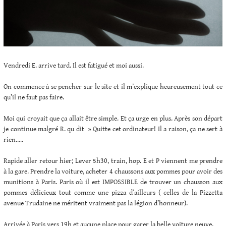
Vendredi E. arrive tard. Il est fatigué et moi aussi.
On commence à se pencher sur le site et il m’explique heureusement tout ce
qu’il ne faut pas faire.
Moi qui croyait que ça allait être simple. Et ça urge en plus. Après son départ
je continue malgré R. qu dit » Quitte cet ordinateur! Il a raison, ça ne sert à
rien…..
Rapide aller retour hier; Lever 5h30, train, hop. E et P viennent me prendre
à la gare. Prendre la voiture, acheter 4 chaussons aux pommes pour avoir des
munitions à Paris. Paris où il est IMPOSSIBLE de trouver un chausson aux
pommes délicieux tout comme une pizza d’ailleurs ( celles de la Pizzetta
avenue Trudaine ne méritent vraiment pas la légion d’honneur).
Arrivée à Paris vers 19h et aucune place pour garer la belle voiture neuve.