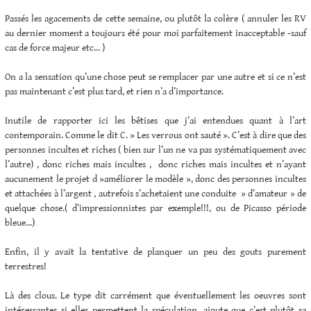
Passés les agacements de cette semaine, ou plutôt la colère ( annuler les RV
au dernier moment a toujours été pour moi parfaitement inacceptable -sauf
cas de force majeur etc… )
On a la sensation qu’une chose peut se remplacer par une autre et si ce n’est
pas maintenant c’est plus tard, et rien n’a d’importance.
Inutile de rapporter ici les bêtises que j’ai entendues quant à l’art
contemporain. Comme le dit C. » Les verrous ont sauté ». C’est à dire que des
personnes incultes et riches ( bien sur l’un ne va pas systématiquement avec
l’autre) , donc riches mais incultes , donc riches mais incultes et n’ayant
aucunement le projet d »améliorer le modèle », donc des personnes incultes
et attachées à l’argent , autrefois s’achetaient une conduite » d’amateur » de
quelque chose.( d’impressionnistes par exemple!!!, ou de Picasso période
bleue…)
Enfin, il y avait la tentative de planquer un peu des gouts purement
terrestres!
Là des clous. Le type dit carrément que éventuellement les oeuvres sont
intéressantes si elles permettent la spéculation, ajoute que c’est plutôt sa