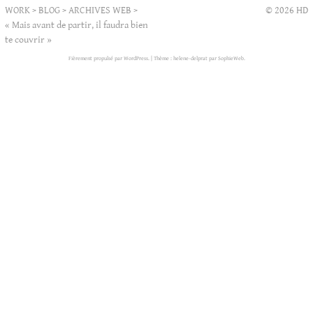
WORK
>
BLOG
>
ARCHIVES WEB
>
© 2026 HD
« Mais avant de partir, il faudra bien
te couvrir »
Fièrement propulsé par WordPress.
|
Thème : helene-delprat par
SophieWeb
.