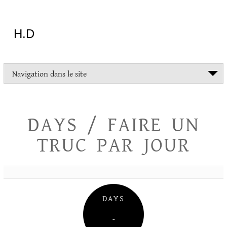
Aller
au
contenu
H.D
"Dans
Navigation dans le site
la
vie
on
devrait
DAYS / FAIRE UN
tout
essayer
TRUC PAR JOUR
sauf
l'inceste
et
la
danse
folklorique"
DAYS
Christopher
Lee
–