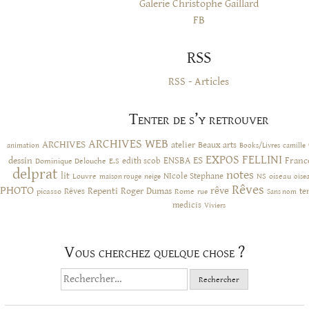
Galerie Christophe Gaillard
FB
RSS
RSS - Articles
Tenter de s’y retrouver
ARCHIVES WEB
ARCHIVES
atelier
Beaux arts
animation
Books/Livres
camille
EXPOS
FELLINI
ES
dessin
ENSBA
Franc
Dominique Delouche
edith scob
E.S
delprat
notes
lit
NIcole Stephane
NS
Louvre
neige
oiseau
maison rouge
oise
Rêves
PHOTO
rêve
Rêves
Repenti
Roger Dumas
picasso
Rome
te
rue
Sans nom
medicis
Viviers
Vous cherchez quelque chose ?
Rechercher :