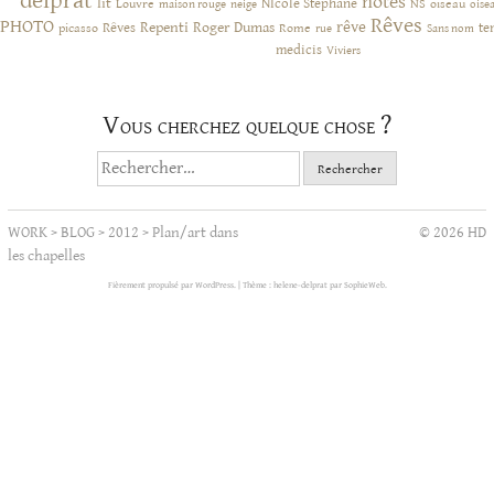
delprat
notes
lit
NIcole Stephane
NS
Louvre
neige
oiseau
maison rouge
oise
Rêves
PHOTO
rêve
Rêves
Repenti
Roger Dumas
picasso
Rome
te
rue
Sans nom
medicis
Viviers
Vous cherchez quelque chose ?
Rechercher :
WORK
>
BLOG
>
2012
>
Plan/art dans
© 2026 HD
les chapelles
Fièrement propulsé par WordPress.
|
Thème : helene-delprat par
SophieWeb
.