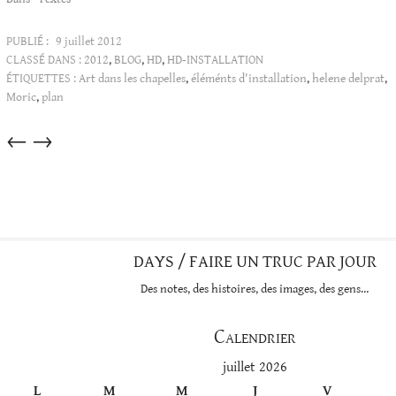
PUBLIÉ :
9 juillet 2012
CLASSÉ DANS :
2012
,
BLOG
,
HD
,
HD-INSTALLATION
ÉTIQUETTES :
Art dans les chapelles
,
éléménts d'installation
,
helene delprat
,
Moric
,
plan
Articles
←
→
dans
cette
catégorie
DAYS / FAIRE UN TRUC PAR JOUR
Des notes, des histoires, des images, des gens…
Calendrier
juillet 2026
L
M
M
J
V