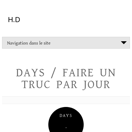
Aller
au
contenu
H.D
"Dans
Navigation dans le site
la
vie
on
devrait
DAYS / FAIRE UN
tout
essayer
TRUC PAR JOUR
sauf
l'inceste
et
la
danse
folklorique"
DAYS
Christopher
Lee
–