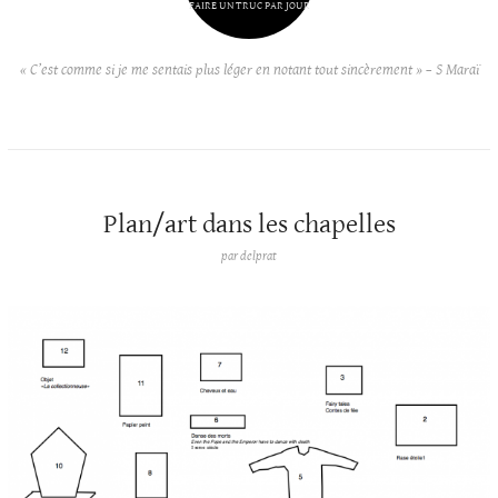
FAIRE UN TRUC PAR JOUR
« C’est comme si je me sentais plus léger en notant tout sincèrement » – S Maraï
Plan/art dans les chapelles
par
delprat