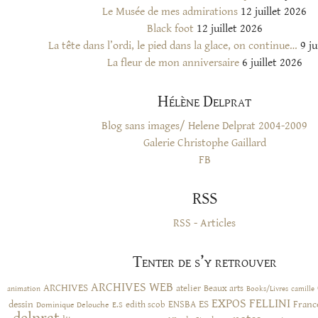
Le Musée de mes admirations
12 juillet 2026
Black foot
12 juillet 2026
La tête dans l’ordi, le pied dans la glace, on continue…
9 ju
La fleur de mon anniversaire
6 juillet 2026
Hélène Delprat
Blog sans images/ Helene Delprat 2004-2009
Galerie Christophe Gaillard
FB
RSS
RSS - Articles
Tenter de s’y retrouver
ARCHIVES WEB
ARCHIVES
atelier
Beaux arts
animation
Books/Livres
camille
EXPOS
FELLINI
ES
dessin
ENSBA
Franc
Dominique Delouche
edith scob
E.S