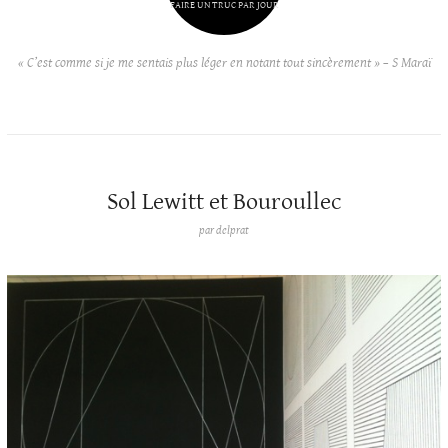
FAIRE UN TRUC PAR JOUR
« C’est comme si je me sentais plus léger en notant tout sincèrement » – S Maraï
Sol Lewitt et Bouroullec
par
delprat