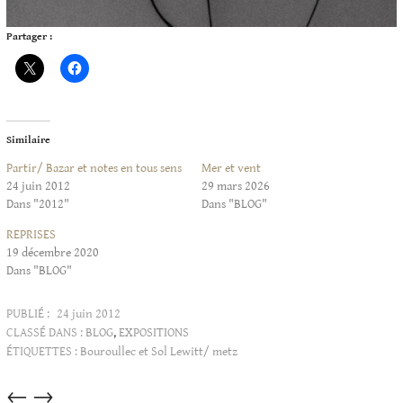
Partager :
Similaire
Partir/ Bazar et notes en tous sens
Mer et vent
24 juin 2012
29 mars 2026
Dans "2012"
Dans "BLOG"
REPRISES
19 décembre 2020
Dans "BLOG"
PUBLIÉ :
24 juin 2012
CLASSÉ DANS :
BLOG
,
EXPOSITIONS
ÉTIQUETTES :
Bouroullec et Sol Lewitt/ metz
Articles
←
→