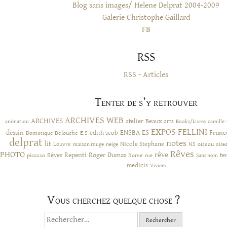
Blog sans images/ Helene Delprat 2004-2009
Galerie Christophe Gaillard
FB
RSS
RSS - Articles
Tenter de s’y retrouver
ARCHIVES WEB
ARCHIVES
atelier
Beaux arts
animation
Books/Livres
camille
EXPOS
FELLINI
ES
dessin
ENSBA
Franc
Dominique Delouche
edith scob
E.S
delprat
notes
lit
NIcole Stephane
NS
Louvre
neige
oiseau
maison rouge
oise
Rêves
PHOTO
rêve
Rêves
Repenti
Roger Dumas
picasso
Rome
te
rue
Sans nom
medicis
Viviers
Vous cherchez quelque chose ?
Rechercher :