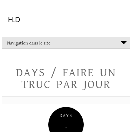
Aller
au
contenu
H.D
"Dans
Navigation dans le site
la
vie
on
devrait
DAYS / FAIRE UN
tout
essayer
TRUC PAR JOUR
sauf
l'inceste
et
la
danse
folklorique"
DAYS
Christopher
Lee
–