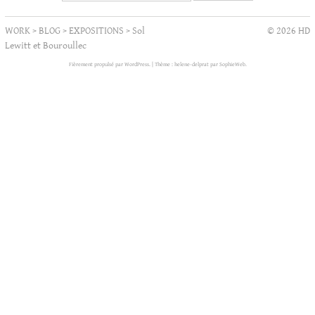
WORK
>
BLOG
>
EXPOSITIONS
>
Sol
© 2026 HD
Lewitt et Bouroullec
Fièrement propulsé par WordPress.
|
Thème : helene-delprat par
SophieWeb
.