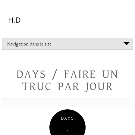
Aller
au
contenu
H.D
"Dans
Navigation dans le site
la
vie
on
devrait
DAYS / FAIRE UN
tout
essayer
TRUC PAR JOUR
sauf
l'inceste
et
la
danse
folklorique"
DAYS
Christopher
Lee
–