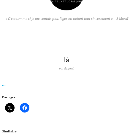
FAIRE UN TRUC PAR JOUR
« C’est comme si je me sentais plus léger en notant tout sincèrement » – S Maraï
là
par
delprat
….
Partager :
Similaire