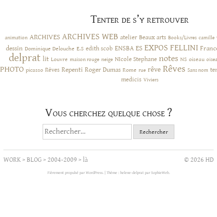
Tenter de s’y retrouver
ARCHIVES WEB
ARCHIVES
atelier
Beaux arts
animation
Books/Livres
camille
EXPOS
FELLINI
ES
dessin
ENSBA
Franc
Dominique Delouche
edith scob
E.S
delprat
notes
lit
NIcole Stephane
NS
Louvre
neige
oiseau
maison rouge
oise
Rêves
PHOTO
rêve
Rêves
Repenti
Roger Dumas
picasso
Rome
te
rue
Sans nom
medicis
Viviers
Vous cherchez quelque chose ?
Rechercher :
WORK
>
BLOG
>
2004-2009
>
là
© 2026 HD
Fièrement propulsé par WordPress.
|
Thème : helene-delprat par
SophieWeb
.