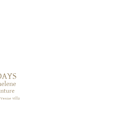
DAYS
helene
inture
villa
Venise