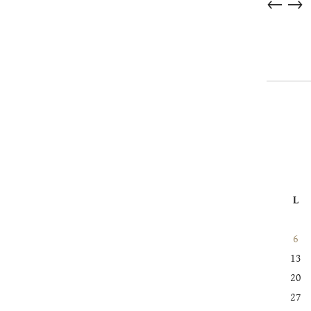
←
→
dans
cette
catégorie
L
6
13
20
27