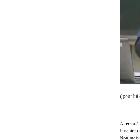
( pour lui
Ai écouté 
inventer 
Non mai