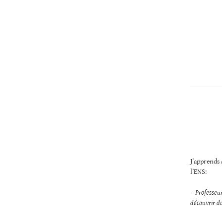
Christopher
Lee
J’apprends 
l’ENS:
—Professeur
découvrir da