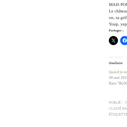
MAIS PO
Le châtea
on, sa gri
Youp, yep
Partager :
Similaire
Quand je se
30 mai 202
Dans "BLO
PUBLIÉ :
3
CLASSÉ DA
ÉTIQUETTE
Articles