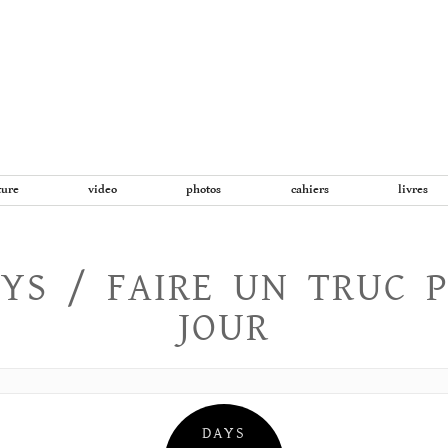
Aller
au
contenu
ture
video
photos
cahiers
livres
YS / FAIRE UN TRUC 
JOUR
DAYS