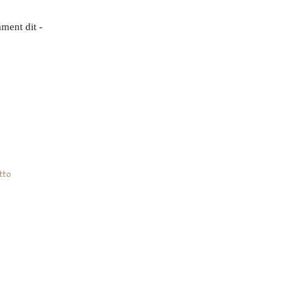
ment dit -
tto