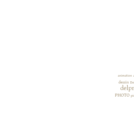
animation
dessin
Do
delp
PHOTO
pi