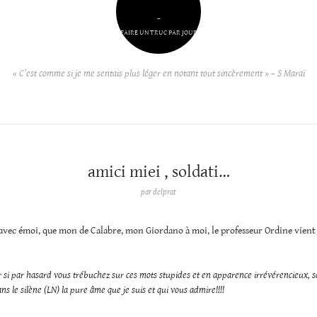
–
FAIRE UN TRUC PAR JOUR
« C’est comme si je me sentais plus léger en notant tout sincèrement » – S Maraï
amici miei , soldati…
par
delprat
avec émoi, que mon de Calabre, mon Giordano à moi, le professeur Ordine vient 
 si par hasard vous trébuchez sur ces mots stupides et en apparence irrévérencieux, 
ns le silène (LN) la pure âme que je suis et qui vous admire!!!!