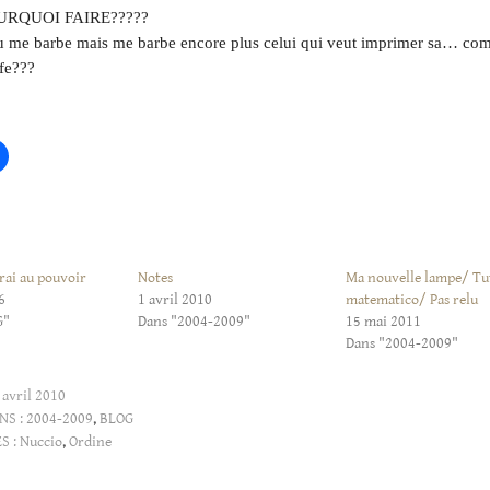
URQUOI FAIRE?????
u me barbe mais me barbe encore plus celui qui veut imprimer sa… com
ffe???
rai au pouvoir
Notes
Ma nouvelle lampe/ Tu
6
1 avril 2010
matematico/ Pas relu
G"
Dans "2004-2009"
15 mai 2011
Dans "2004-2009"
 avril 2010
NS :
2004-2009
,
BLOG
S :
Nuccio
,
Ordine