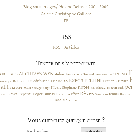
Blog sans images/ Helene Delprat 2004-2009
Galerie Christophe Gaillard
FB
RSS
RSS - Articles
Tenter de s’y retrouver
ARCHIVES WEB
ARCHIVES
CINEMA
atelier
Beaux arts
Books/Livres
camille
EXPOS
FELLINI
ES
ENSBA
France-Culture
minique Delouche
edith scob
E.S
rat
pe
notes
lit
NIcole Stephane
NS
Louvre
neige
oiseau
maison rouge
oiseaux
ordi
Rêves
rêve
Rêves
Repenti
Roger Dumas
casso
Rome
tennis
rue
Sans nom
théâtre
medicis
Viviers
Vous cherchez quelque chose ?
Rechercher :