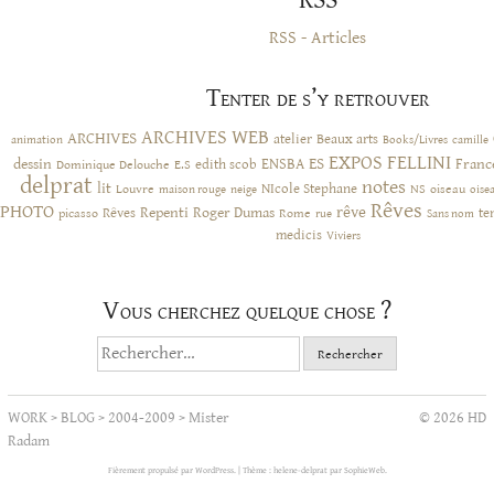
RSS - Articles
Tenter de s’y retrouver
ARCHIVES WEB
ARCHIVES
atelier
Beaux arts
animation
Books/Livres
camille
EXPOS
FELLINI
ES
dessin
ENSBA
Franc
Dominique Delouche
edith scob
E.S
delprat
notes
lit
NIcole Stephane
NS
Louvre
neige
oiseau
maison rouge
oise
Rêves
PHOTO
rêve
Rêves
Repenti
Roger Dumas
picasso
Rome
te
rue
Sans nom
medicis
Viviers
Vous cherchez quelque chose ?
Rechercher :
WORK
>
BLOG
>
2004-2009
>
Mister
© 2026 HD
Radam
Fièrement propulsé par WordPress.
|
Thème : helene-delprat par
SophieWeb
.