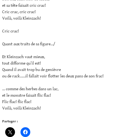
et sa tête faisait cric crac!
Cric crac, cric crac!
Voilà, voilà Kleinzach!
Cric crac!
Quant aux traits de sa figure…/
Et Kleinzach vaut mieux,
tout difforme qu’il est!
Quand il avait trop bu de genièvre
ou de rack……il fallait voir flotter les deux pans de son frac!
… comme des herbes dans un lac,
et le monstre faisait flic flac!
Flic flac! flic flac!
Voilà, voilà Kleinzach!
Partager :