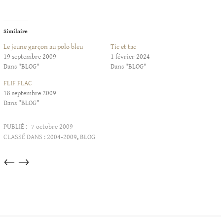
Similaire
Le jeune garçon au polo bleu
Tic et tac
19 septembre 2009
1 février 2024
Dans "BLOG"
Dans "BLOG"
FLIF FLAC
18 septembre 2009
Dans "BLOG"
PUBLIÉ :
7 octobre 2009
CLASSÉ DANS :
2004-2009
,
BLOG
Articles
←
→
dans
cette
catégorie