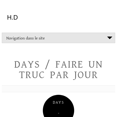
Aller
au
contenu
H.D
"Dans
Navigation dans le site
la
vie
on
devrait
DAYS / FAIRE UN
tout
essayer
TRUC PAR JOUR
sauf
l'inceste
et
la
danse
folklorique"
DAYS
Christopher
Lee
–