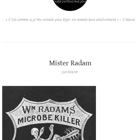
FAIRE UN TRUC PAR JOUR
« C’est comme si je me sentais plus léger en notant tout sincèrement » – S Maraï
Mister Radam
par
delprat