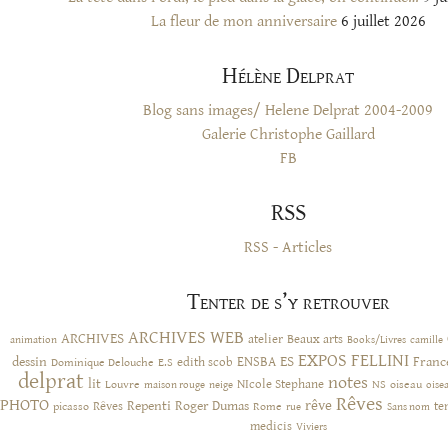
La fleur de mon anniversaire
6 juillet 2026
Hélène Delprat
Blog sans images/ Helene Delprat 2004-2009
Galerie Christophe Gaillard
FB
RSS
RSS - Articles
Tenter de s’y retrouver
ARCHIVES WEB
ARCHIVES
atelier
Beaux arts
animation
Books/Livres
camille
EXPOS
FELLINI
ES
dessin
ENSBA
Franc
Dominique Delouche
edith scob
E.S
delprat
notes
lit
NIcole Stephane
NS
Louvre
neige
oiseau
maison rouge
oise
Rêves
PHOTO
rêve
Rêves
Repenti
Roger Dumas
picasso
Rome
te
rue
Sans nom
medicis
Viviers