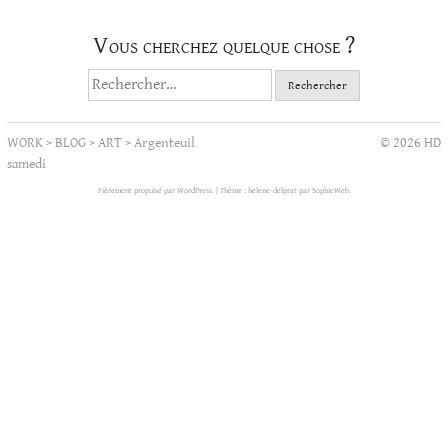
Vous cherchez quelque chose ?
Rechercher :
WORK
>
BLOG
>
ART
>
Argenteuil
© 2026 HD
samedi
Fièrement propulsé par WordPress.
|
Thème : helene-delprat par
SophieWeb
.