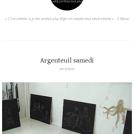
FAIRE UN TRUC PAR JOUR
« C’est comme si je me sentais plus léger en notant tout sincèrement » – S Maraï
Argenteuil samedi
par
delprat