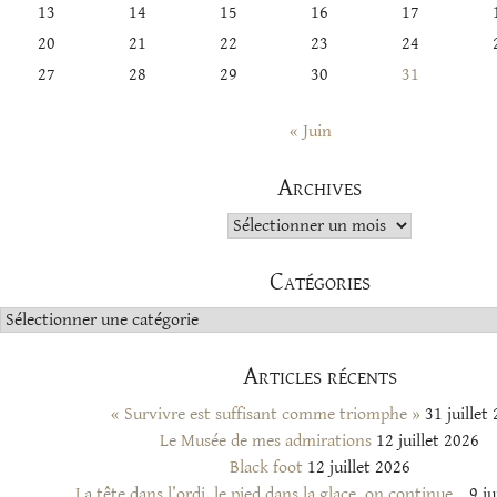
13
14
15
16
17
20
21
22
23
24
27
28
29
30
31
« Juin
Archives
Archives
Catégories
Catégories
Articles récents
« Survivre est suffisant comme triomphe »
31 juillet
Le Musée de mes admirations
12 juillet 2026
Black foot
12 juillet 2026
La tête dans l’ordi, le pied dans la glace, on continue…
9 ju