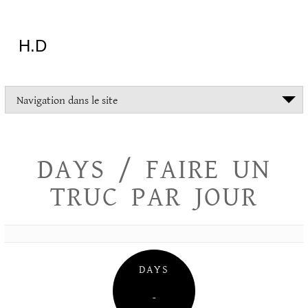
Aller
au
contenu
H.D
"Dans
Navigation dans le site
la
vie
on
devrait
DAYS / FAIRE UN
tout
essayer
TRUC PAR JOUR
sauf
l'inceste
et
la
danse
folklorique"
DAYS
Christopher
Lee
–