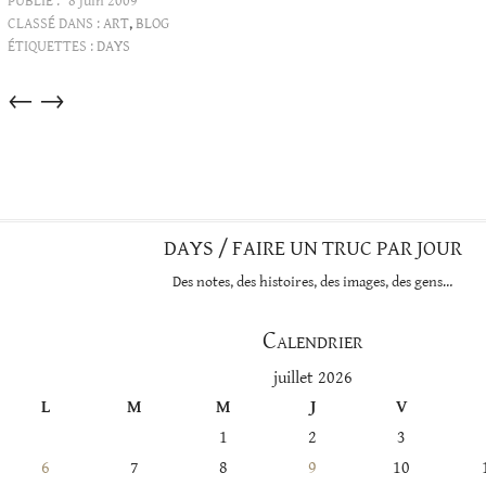
PUBLIÉ :
8 juin 2009
CLASSÉ DANS :
ART
,
BLOG
ÉTIQUETTES :
DAYS
Articles
←
→
dans
cette
catégorie
DAYS / FAIRE UN TRUC PAR JOUR
Des notes, des histoires, des images, des gens…
Calendrier
juillet 2026
L
M
M
J
V
1
2
3
6
7
8
9
10