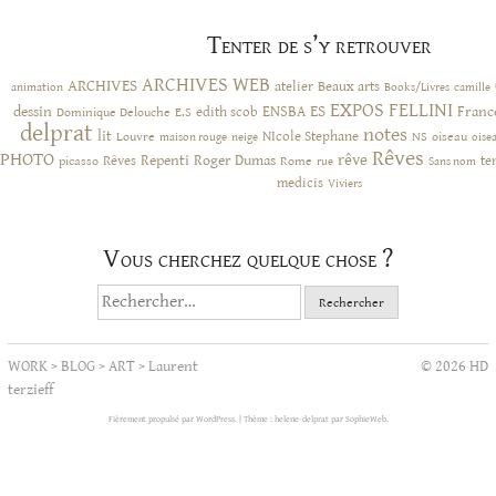
Tenter de s’y retrouver
ARCHIVES WEB
ARCHIVES
atelier
Beaux arts
animation
Books/Livres
camille
EXPOS
FELLINI
ES
dessin
ENSBA
Franc
Dominique Delouche
edith scob
E.S
delprat
notes
lit
NIcole Stephane
NS
Louvre
neige
oiseau
maison rouge
oise
Rêves
PHOTO
rêve
Rêves
Repenti
Roger Dumas
picasso
Rome
te
rue
Sans nom
medicis
Viviers
Vous cherchez quelque chose ?
Rechercher :
WORK
>
BLOG
>
ART
>
Laurent
© 2026 HD
terzieff
Fièrement propulsé par WordPress.
|
Thème : helene-delprat par
SophieWeb
.