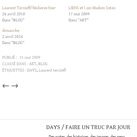
Laurent Terzieff/Molieres hier
LIENS et I am Madam Satan
26 avril 2010
17 mai 2009
Dans "BLOG"
Dans "ART"
dimanche
2 avril 2024
Dans "BLOG"
PUBLIÉ :
15 mai 2009
CLASSÉ DANS :
ART
,
BLOG
ÉTIQUETTES :
DAYS
,
Laurent terzieff
Articles
←
→
dans
cette
catégorie
DAYS / FAIRE UN TRUC PAR JOUR
Des notes, des histoires, des images, des gens…