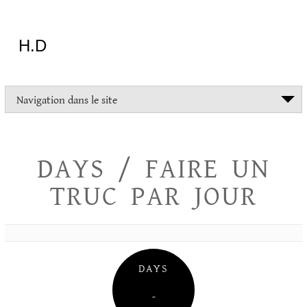
Aller
au
contenu
H.D
"Dans
Navigation dans le site
la
vie
on
devrait
DAYS / FAIRE UN
tout
essayer
TRUC PAR JOUR
sauf
l'inceste
et
la
danse
folklorique"
DAYS
Christopher
Lee
–