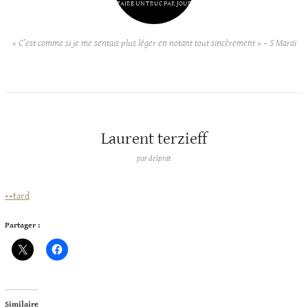
FAIRE UN TRUC PAR JOUR
« C’est comme si je me sentais plus léger en notant tout sincèrement » – S Maraï
Laurent terzieff
par
delprat
++tard
Partager :
Similaire