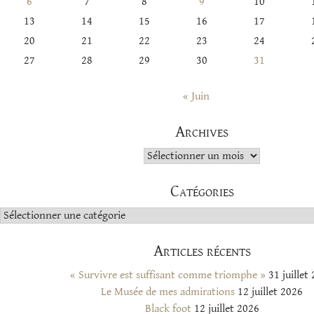
6
7
8
9
10
13
14
15
16
17
20
21
22
23
24
27
28
29
30
31
« Juin
Archives
Archives
Catégories
Catégories
Articles récents
« Survivre est suffisant comme triomphe »
31 juillet
Le Musée de mes admirations
12 juillet 2026
Black foot
12 juillet 2026