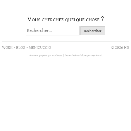
Vous cherchez quelque chose ?
Rechercher :
WORK
>
BLOG
>
MENICUCCIO
© 2026 HD
Fièrement propulsé par WordPress.
|
Thème : helene-delprat par
SophieWeb
.