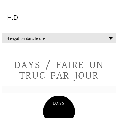
Aller
au
contenu
H.D
"Dans
Navigation dans le site
la
vie
on
devrait
DAYS / FAIRE UN
tout
essayer
TRUC PAR JOUR
sauf
l'inceste
et
la
danse
folklorique"
DAYS
Christopher
Lee
–