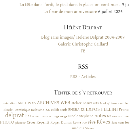
La tête dans l’ordi, le pied dans la glace, on continue…
9 ju
La fleur de mon anniversaire
6 juillet 2026
Hélène Delprat
Blog sans images/ Helene Delprat 2004-2009
Galerie Christophe Gaillard
FB
RSS
RSS - Articles
Tenter de s’y retrouver
ARCHIVES WEB
ARCHIVES
atelier
Beaux arts
animation
Books/Livres
camille
EXPOS
FELLINI
ES
dessin
ENSBA
Franc
Dominique Delouche
edith scob
E.S
delprat
notes
lit
NIcole Stephane
NS
Louvre
neige
oiseau
maison rouge
oise
Rêves
PHOTO
rêve
Rêves
Repenti
Roger Dumas
picasso
Rome
te
rue
Sans nom
medicis
Viviers