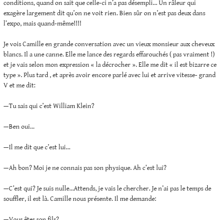
conditions, quand on sait que celle-ci n’a pas désempli… Un râleur qui
exagère largement dit qu’on ne voit rien. Bien sûr on n’est pas deux dans
l’expo, mais quand-même!!!!
Je vois Camille en grande conversation avec un vieux monsieur aux cheveux
blancs. Il a une canne. Elle me lance des regards effarouchés ( pas vraiment !)
et je vais selon mon expression « la décrocher ». Elle me dit « il est bizarre ce
type ». Plus tard , et après avoir encore parlé avec lui et arrive vitesse- grand
V et me dit:
—Tu sais qui c’est William Klein?
—Ben oui…
—Il me dit que c’est lui…
—Ah bon? Moi je ne connais pas son physique. Ah c’est lui?
—C’est qui? Je suis nulle…Attends, je vais le chercher. Je n’ai pas le temps de
souffler, il est là. Camille nous présente. Il me demande:
—Vous êtes son fils?