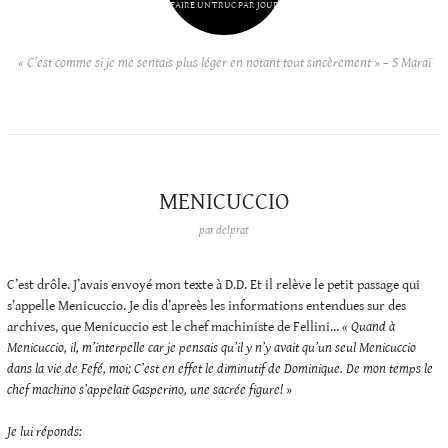
FAIRE UN TRUC PAR JOUR
« C’est comme si je me sentais plus léger en notant tout sincèrement » – S Maraï
MENICUCCIO
par
delprat
C’est drôle. J’avais envoyé mon texte à D.D. Et il relève le petit passage qui
s’appelle Menicuccio. Je dis d’apreès les informations entendues sur des
archives, que Menicuccio est le chef machiniste de Fellini…
« Quand à
Menicuccio, il, m’interpelle car je pensais qu’il y n’y avait qu’un seul Menicuccio
dans la vie de Fefé, moi; C’est en effet le diminutif de Dominique. De mon temps le
chef machino s’appelait Gasperino, une sacrée figure! »
Je lui réponds: