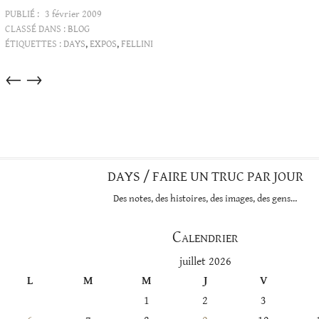
PUBLIÉ :
3 février 2009
CLASSÉ DANS :
BLOG
ÉTIQUETTES :
DAYS
,
EXPOS
,
FELLINI
Articles
←
→
dans
cette
catégorie
DAYS / FAIRE UN TRUC PAR JOUR
Des notes, des histoires, des images, des gens…
Calendrier
juillet 2026
L
M
M
J
V
1
2
3