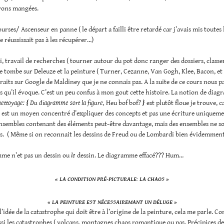
vons mangées.
urses/ Ascenseur en panne ( le départ a failli être retardé car j’avais mis toutes l
e réussissait pas à les récupérer…)
, travail de recherches ( tourner autour du pot donc ranger des dossiers, classe
 tombe sur Deleuze et la peinture ( Turner, Cezanne, Van Gogh, Klee, Bacon, et
raits sur Google de Maldiney que je ne connais pas. A la suite de ce cours nous p
qu’il évoque. C’est un peu confus à mon gout cette histoire. La notion de dia
nettoyage:
{
Du diagramme sort la figure,
Heu bof bof
?
}
est plutôt floue je trouve, c
est un moyen concentré d’expliquer des concepts et pas une écriture uniquem
ensembles contenant des éléments peut-être davantage, mais des ensembles ne so
. ( Même si on reconnait les dessins de Freud ou de Lombardi bien évidemment
me n’et pas un dessin ou
le
dessin. Le diagramme effacé??? Hum…
« LA CONDITION PRÉ-PICTURALE: LA CHAOS »
« LA PEINTURE EST NÉCESSAIREMANT UN DÉLUGE »
l’idée de la catastrophe qui doit être à l’origine de la peinture, cela me parle. 
ssi les catastrophes ( volcans, montagnes chaos romantique ou pas. Précipices 