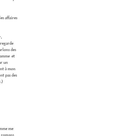
es affaires
r,
 regarde
arlons des
gramme et
ar un
ent à mon
nt pas des
.)
Comme me
de romans