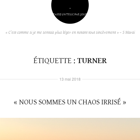
–
FAIRE UN TRUC PAR JOUR
« C’est comme si je me sentais plus léger en notant tout sincèrement » – S Maraï
ÉTIQUETTE :
TURNER
13 mai 2018
« NOUS SOMMES UN CHAOS IRRISÉ »