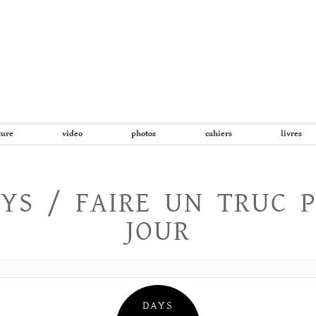
Aller
au
contenu
ture
video
photos
cahiers
livres
YS / FAIRE UN TRUC 
JOUR
DAYS