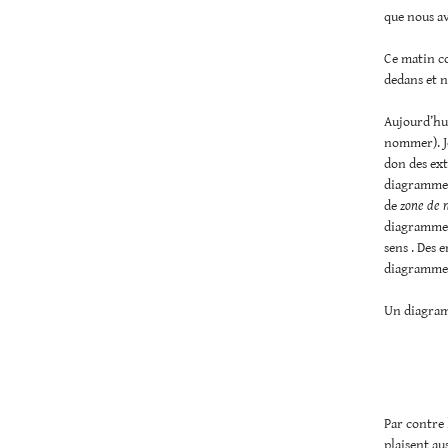
que nous a
Ce matin co
dedans et n
Aujourd’hui
nommer). Je
don des ext
diagrammes 
de
zone de 
diagramme 
sens . Des 
diagrammes
Un diagram
Par contre 
plaisent au