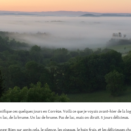
nifique ces quelques jours en Corrèze. Voilà ce que je voyais avant-hier de la lo
n lac, de la brume. Un lac de brume. Pas de lac, mais on dirait. 5 jours délicieux.
ge; Bien sur après cela, le silence, les oiseaux, le bain frais, et les délicieuses c