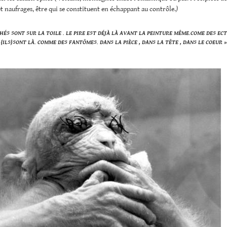
t naufrages, être qui se constituent en échappant au contrôle.
)
CHÉS SONT SUR LA TOILE . LE PIRE EST DÉJÀ LÀ AVANT LA PEINTURE MÊME.COME DES E
{ILS}SONT LÀ. COMME DES FANTÔMES. DANS LA PIÈCE , DANS LA TÊTE , DANS LE COEUR »