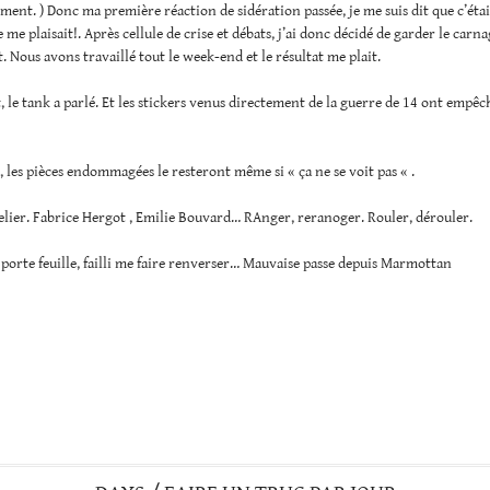
ment. ) Donc ma première réaction de sidération passée, je me suis dit que c’étai
 me plaisait!. Après cellule de crise et débats, j’ai donc décidé de garder le carna
. Nous avons travaillé tout le week-end et le résultat me plait.
 le tank a parlé. Et les stickers venus directement de la guerre de 14 ont empêch
les pièces endommagées le resteront même si « ça ne se voit pas « .
telier. Fabrice Hergot , Emilie Bouvard… RAnger, reranoger. Rouler, dérouler.
orte feuille, failli me faire renverser… Mauvaise passe depuis Marmottan