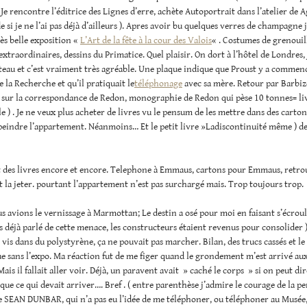
 Je rencontre l’éditrice des Lignes d’erre, achète Autoportrait dans l’atelier de
si je ne l’ai pas déjà d’ailleurs ). Apres avoir bu quelques verres de champagne j
rès belle exposition «
L’Art de la fête à la cour des Valois
« . Costumes de grenouil
 extraordinaires, dessins du Primatice. Quel plaisir. On dort à l’hôtel de Londres,
teau et c’est vraiment très agréable. Une plaque indique que Proust y a commen
e la Recherche et qu’il pratiquait le
téléphonage
avec sa mère. Retour par Barbiz
 sur la correspondance de Redon, monographie de Redon qui pèse 10 tonnes= li
e ) . Je ne veux plus acheter de livres vu le pensum de les mettre dans des carto
eindre l’appartement. Néanmoins… Et le petit livre »Ladiscontinuité même ) de
des livres encore et encore. Telephone à Emmaus, cartons pour Emmaus, retrou
t la jeter. pourtant l’appartement n’est pas surchargé mais. Trop toujours trop.
s avions le vernissage à Marmottan; Le destin a osé pour moi en faisant s’écroule
 déjà parlé de cette menace, les constructeurs étaient revenus pour consolider 
s vis dans du polystyrène, ça ne pouvait pas marcher. Bilan, des trucs cassés et l
e sans l’expo. Ma réaction fut de me figer quand le grondement m’est arrivé aux 
ais il fallait aller voir. Déjà, un paravent avait » caché le corps » si on peut dire
it que ce qui devait arriver…. Bref . ( entre parenthèse j’admire le courage de la 
 SEAN DUNBAR, qui n’a pas eu l’idée de me téléphoner, ou téléphoner au Musée,