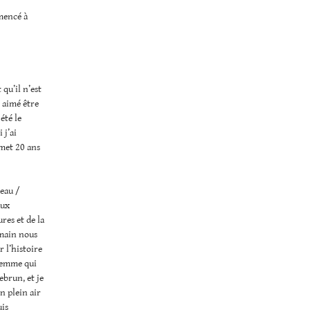
mencé à
 qu’il n’est
t aimé être
été le
 j’ai
 met 20 ans
deau /
aux
ures et de la
emain nous
 l’histoire
 femme qui
ebrun, et je
en plein air
uis