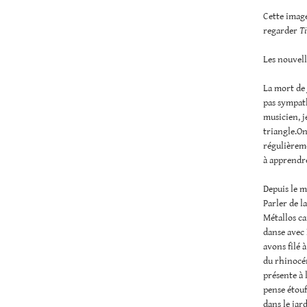
Cette image
regarder
Ti
Les nouvell
La mort de 
pas sympath
musicien, j
triangle.On 
régulièreme
à apprendre
Depuis le m
Parler de l
Métallos car
danse avec 
avons filé 
du rhinocér
présente à 
pense étouff
dans le jar