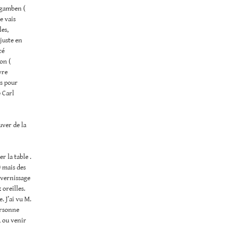
 Agamben (
e vais
les,
 juste en
cé
on (
vre
ns pour
 Carl
ver de la
r la table .
) mais des
e vernissage
oreilles.
. J’ai vu M.
personne
 ou venir