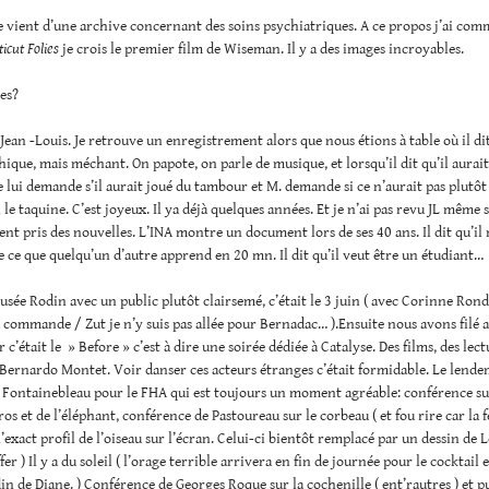
 vient d’une archive concernant des soins psychiatriques. A ce propos j’ai com
ticut Folies
je crois le premier film de Wiseman. Il y a des images incroyables.
es?
Jean -Louis. Je retrouve un enregistrement alors que nous étions à table où il dit
ique, mais méchant. On papote, on parle de musique, et lorsqu’il dit qu’il aurai
e lui demande s’il aurait joué du tambour et M. demande si ce n’aurait pas plutôt 
le taquine. C’est joyeux. Il ya déjà quelques années. Et je n’ai pas revu JL même si
nt pris des nouvelles. L’INA montre un document lors de ses 40 ans. Il dit qu’il
 ce que quelqu’un d’autre apprend en 20 mn. Il dit qu’il veut être un étudiant…
usée Rodin avec un public plutôt clairsemé, c’était le 3 juin ( avec Corinne Ron
a commande / Zut je n’y suis pas allée pour Bernadac… ).Ensuite nous avons filé 
 c’était le » Before » c’est à dire une soirée dédiée à Catalyse. Des films, des lect
Bernardo Montet. Voir danser ces acteurs étranges c’était formidable. Le lend
à Fontainebleau pour le FHA qui est toujours un moment agréable: conférence sur
os et de l’éléphant, conférence de Pastoureau sur le corbeau ( et fou rire car la
l’exact profil de l’oiseau sur l’écran. Celui-ci bientôt remplacé par un dessin de L
er ) Il y a du soleil ( l’orage terrible arrivera en fin de journée pour le cocktail 
din de Diane. ) Conférence de Georges Roque sur la cochenille ( ent’rautres ) et p