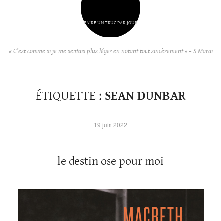
–
FAIRE UN TRUC PAR JOUR
« C’est comme si je me sentais plus léger en notant tout sincèrement » – S Maraï
ÉTIQUETTE :
SEAN DUNBAR
19 juin 2022
le destin ose pour moi