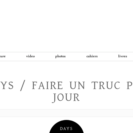
Aller
au
contenu
ture
video
photos
cahiers
livres
YS / FAIRE UN TRUC 
JOUR
DAYS