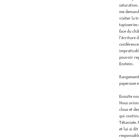
saturation.
me demande 
visiter la t
tapisseries
face du châ
l’écriture d
conférence
impraticabl
pouvoir rep
Enstein.
Rangement 
paperasse e
Ensuite nou
Nous avions
clous et de
qui continu
Tétanisée. M
et lui ai d
responsable