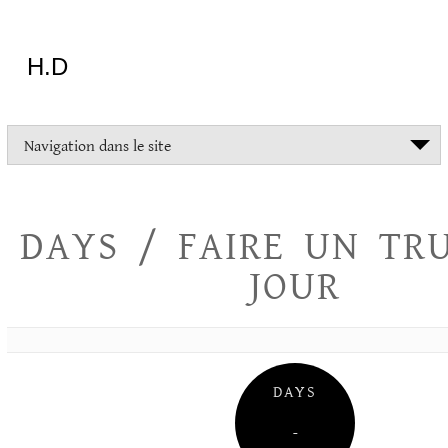
Aller
au
contenu
H.D
"Dans
Navigation dans le site
la
vie
on
devrait
DAYS / FAIRE UN TR
tout
essayer
JOUR
sauf
l'inceste
et
la
danse
folklorique"
DAYS
Christopher
Lee
–