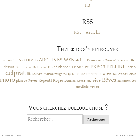
FB
RSS
RSS - Articles
Tenter de s’y retrouver
ARCHIVES WEB
ARCHIVES
atelier
Beaux arts
animation
Books/Livres
camille
EXPOS
FELLINI
ES
dessin
ENSBA
Franc
Dominique Delouche
edith scob
E.S
delprat
notes
lit
NIcole Stephane
NS
Louvre
neige
oiseau
maison rouge
oise
Rêves
PHOTO
rêve
Rêves
Repenti
Roger Dumas
picasso
Rome
te
rue
Sans nom
medicis
Viviers
Vous cherchez quelque chose ?
Rechercher :