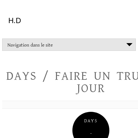
Aller
au
contenu
H.D
"Dans
Navigation dans le site
la
vie
on
devrait
DAYS / FAIRE UN TR
tout
essayer
JOUR
sauf
l'inceste
et
la
danse
folklorique"
DAYS
Christopher
Lee
–