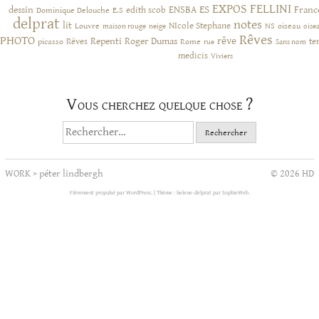
EXPOS
FELLINI
ES
dessin
ENSBA
Franc
Dominique Delouche
edith scob
E.S
delprat
notes
lit
NIcole Stephane
NS
Louvre
neige
oiseau
maison rouge
oise
Rêves
PHOTO
rêve
Rêves
Repenti
Roger Dumas
picasso
Rome
te
rue
Sans nom
medicis
Viviers
Vous cherchez quelque chose ?
Rechercher :
WORK
>
péter lindbergh
© 2026 HD
Fièrement propulsé par WordPress.
|
Thème : helene-delprat par
SophieWeb
.