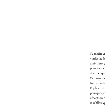
Ce matin en
vaniteux. J
ambitieux /
pour cause 
d’autres qui
Cézanne c’e
toute modes
Raphael, e
pourquoi je 
réception 
je n’allais