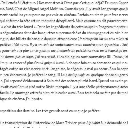
De l’excès à l’état pur. ( Des monstres à l’état pur c’est quoi déjà? Truman Capote
pas. Raté. C’est de Miguel Angel Molfino. Connais pas . Il y avait longtemps que j
ent caché les yeux pour ne pas voir au cinéma. Parfois on rit et peut être nerv
 qui enferme la tête est un moment désopilant). Mais comme on dit pauvrement 
 « c’est du très lourd ». Dans les ingrédients de cette soupe in Progress monstrue
es dégueulasses dans des barquettes supermarché et du champagne et du vin blan
lingue, des billets de banque dans un attaché case (
interruption car un sms m’averti
rélève 1200 euros. Il y a un code de confirmation et un numéro pour opposition . Oué
e » pour voir » et plus ça va, plus on me demande de précisions et on me dit aussi qu’on
e ne donne pas les infos. J’ai raccroché.
) Les dialogues sont sommaires !!!!! Donc, j’ai
lm plus resserré plus
Grand guignol
aussi. A chaque fois on se demande ce qui no
tagés entre un rire nerveux et l’angoisse, le dégout, le mal au coeur. Bon la co
un peu écoeurant. Je préfère le sang!!!! La
bloodophagie
ou quelque chose du genr
e. J’ai repensé évidemment à Salo et à des scènes plutôt hard. Quand on avait pa
 avait avec Camus cité notre Divin marquis. Il y a une réelle performance d’acteu
 facile. Le montage est très bien et le cadre aussi. Bon tout cela ne fait pas de mo
ique de cinéma. J’ai honte.
’exposition des dessins. Les très grands sont ceux que je préfère.
é la transcription de l’interview de Marc Trivier pour
Alphabet
à la demande de 