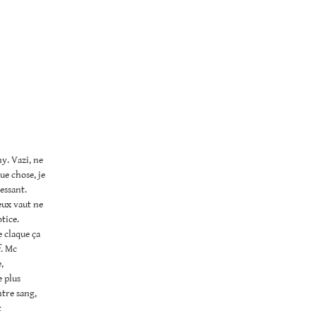
y. Vazi, ne
ue chose, je
ressant.
eux vaut ne
otice.
e claque ça
f. Mc
,
e plus
ntre sang,
t