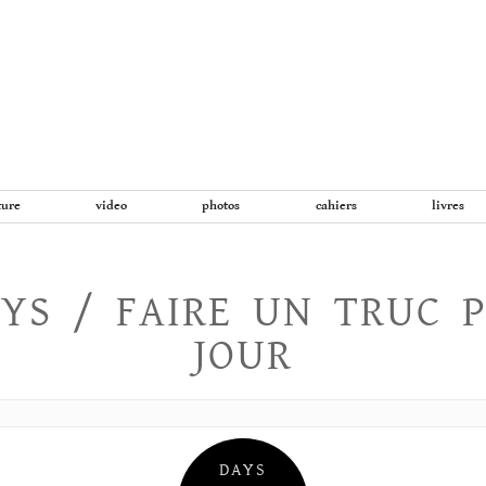
Aller
au
contenu
ture
video
photos
cahiers
livres
YS / FAIRE UN TRUC 
JOUR
DAYS