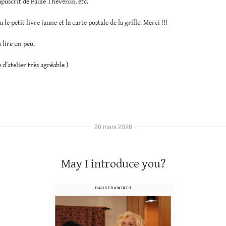
apuscrit de Paule Thévenin, etc.
 le petit livre jaune et la carte postale de la grille. Merci !!!
s lire un peu.
e d’atelier très agréable )
20 mars 2026
May I introduce you?