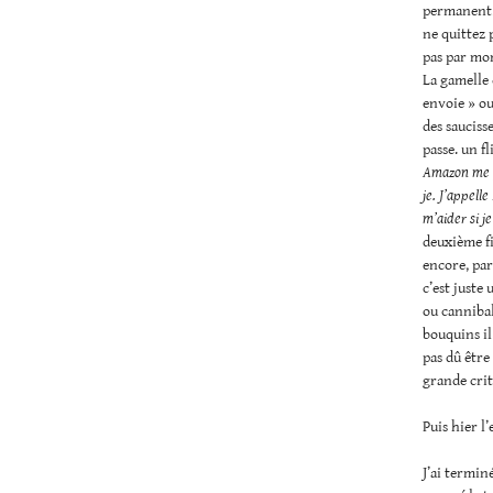
permanent. 
ne quittez 
pas par mom
La gamelle
envoie » ou
des sauciss
passe. un f
Amazon me p
je. J’appell
m’aider si j
deuxième fi
encore, par
c’est juste 
ou cannibal
bouquins il
pas dû être
grande crit
Puis hier l
J’ai termin