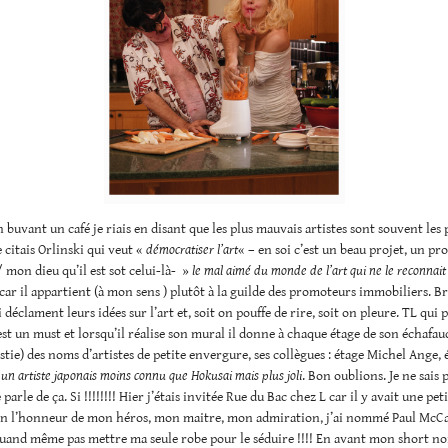
 buvant un café je riais en disant que les plus mauvais artistes sont souvent les 
e citais Orlinski qui veut «
démocratiser l’art
« – en soi c’est un beau projet, un 
 mon dieu qu’il est sot celui-là- »
le mal aimé du monde de l’art qui ne le reconnait
car il appartient (à mon sens ) plutôt à la guilde des promoteurs immobiliers. Bre
 déclament leurs idées sur l’art et, soit on pouffe de rire, soit on pleure. TL qui 
st un must et lorsqu’il réalise son mural il donne à chaque étage de son échafau
tie) des noms d’artistes de petite envergure, ses collègues : étage Michel Ange, 
t
un artiste japonais moins connu que Hokusai mais plus joli
. Bon oublions. Je ne sais 
parle de ça. Si !!!!!!!! Hier j’étais invitée Rue du Bac chez L car il y avait une pet
en l’honneur de mon héros, mon maitre, mon admiration, j’ai nommé Paul McC
 quand même pas mettre ma seule robe pour le séduire !!!! En avant mon short no