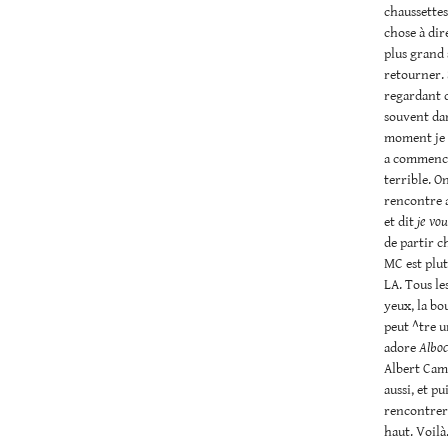
chaussette
chose à dire
plus grand 
retourner. 
regardant d
souvent dan
moment je m
a commencé 
terrible. O
rencontre a
et dit
je vou
de partir c
MC est plut
LA. Tous les
yeux, la bou
peut ^tre u
adore
Albo
Albert Cam
aussi, et p
rencontrer 
haut. Voilà.