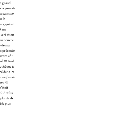
as grand
e le pensais
as sans me
n le
erg qui est
 A un
 a ri et on
son oeuvre
re de ma
us présente
ivoté afin
l !!! Bref.
iothèque à
tré dans les
 que j’avais
s ) Il
c’était
lié et lui
plaisir de
tés plus