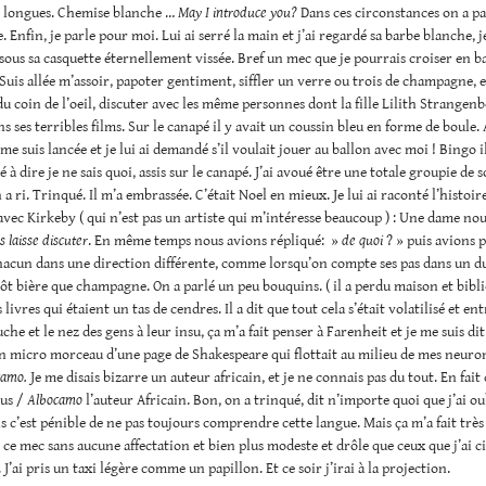
s longues. Chemise blanche …
May I introduce you?
Dans ces circonstances on a p
. Enfin, je parle pour moi. Lui ai serré la main et j’ai regardé sa barbe blanche, j
sous sa casquette éternellement vissée. Bref un mec que je pourrais croiser en b
Suis allée m’assoir, papoter gentiment, siffler un verre ou trois de champagne, e
u coin de l’oeil, discuter avec les même personnes dont la fille Lilith Strangenb
s ses terribles films. Sur le canapé il y avait un coussin bleu en forme de boule.
e suis lancée et je lui ai demandé s’il voulait jouer au ballon avec moi ! Bingo il
à dire je ne sais quoi, assis sur le canapé. J’ai avoué être une totale groupie de 
n a ri. Trinqué. Il m’a embrassée. C’était Noel en mieux. Je lui ai raconté l’histoi
vec Kirkeby ( qui n’est pas un artiste qui m’intéresse beaucoup ) : Une dame no
s laisse discuter
. En même temps nous avions répliqué: »
de quoi
? » puis avions p
hacun dans une direction différente, comme lorsqu’on compte ses pas dans un due
ôt bière que champagne. On a parlé un peu bouquins. ( il a perdu maison et bibl
 livres qui étaient un tas de cendres. Il a dit que tout cela s’était volatilisé et en
che et le nez des gens à leur insu, ça m’a fait penser à Farenheit et je me suis dit
n micro morceau d’une page de Shakespeare qui flottait au milieu de mes neurone
camo.
Je me disais bizarre un auteur africain, et je ne connais pas du tout. En fait 
us /
Albocamo
l’auteur Africain. Bon, on a trinqué, dit n’importe quoi que j’ai oub
uis c’est pénible de ne pas toujours comprendre cette langue. Mais ça m’a fait très 
ce mec sans aucune affectation et bien plus modeste et drôle que ceux que j’ai ci
 J’ai pris un taxi légère comme un papillon. Et ce soir j’irai à la projection.