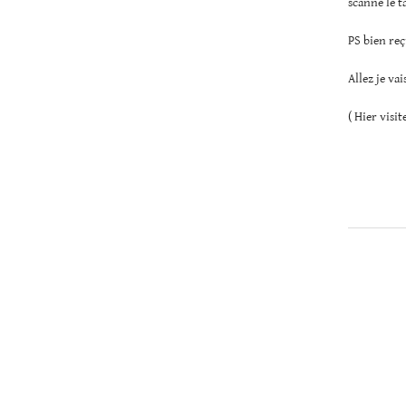
scanné le t
PS bien reçu
Allez je vai
( Hier visit