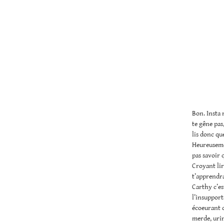
Bon. Insta 
te gêne pas
lis donc qu
Heureusemen
pas savoir 
Croyant lir
t’apprendra
Carthy c’est
l’insupport
écoeurant q
merde, urin