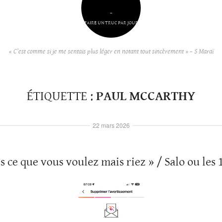
–
FAIRE UN TRUC PAR JOUR
« C’est comme si je me sentais plus léger en notant tout sincèrement » – S Maraï
ÉTIQUETTE :
PAUL MCCARTHY
22 mars 2026
es ce que vous voulez mais riez » / Salo ou les