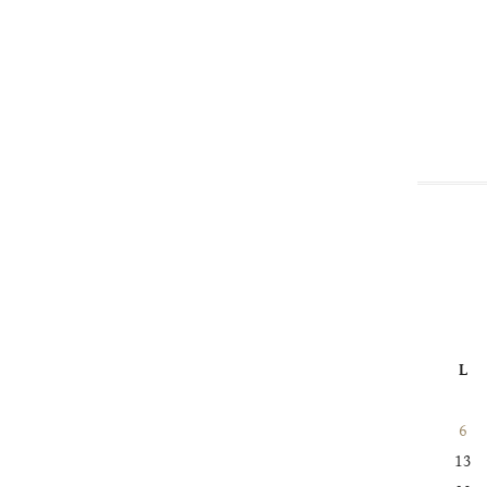
L
6
13