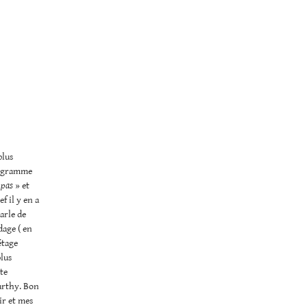
plus
programme
 pas
» et
f il y en a
parle de
dage ( en
étage
plus
ite
arthy. Bon
ir et mes