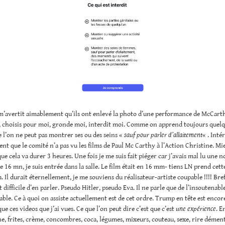
m’avertit aimablement qu’ils ont enlevé la photo d’une performance de McCarth
, choisis pour moi, gronde moi, interdit moi. Comme on apprend toujours quelq
e l’on ne peut pas montrer ses ou des seins «
sauf pour parler d’allaitement
« . Inté
t que le comité n’a pas vu les films de Paul Mc Carthy à l’Action Christine. Mi
que cela va durer 3 heures. Une fois je me suis fait piéger car j’avais mal lu une n
e 16 mn, je suis entrée dans la salle. Le film était en 16 mm- tiens LN prend cett
. Il durait éternellement, je me souviens du réalisateur-artiste coupable !!!! Bre
 difficile d’en parler. Pseudo Hitler, pseudo Eva. Il ne parle que de l’insoutenable
able. Ce à quoi on assiste actuellement est de cet ordre. Trump en tête est encor
ue ces videos que j’ai vues. Ce que l’on peut dire c’est que c’est
une expérience
. E
e, frites, crème, concombres, coca, légumes, mixeurs, couteau, sexe, rire démen