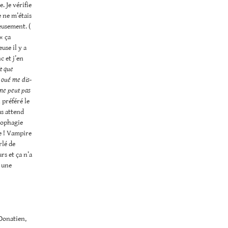
. Je vérifie
e ne m’étais
eusement. (
« ça
use il y a
c et j’en
t que
 oué me dis-
 ne peut pas
 préféré le
us attend
prophagie
e ! Vampire
rlé de
rs et ça n’a
i une
Donatien,