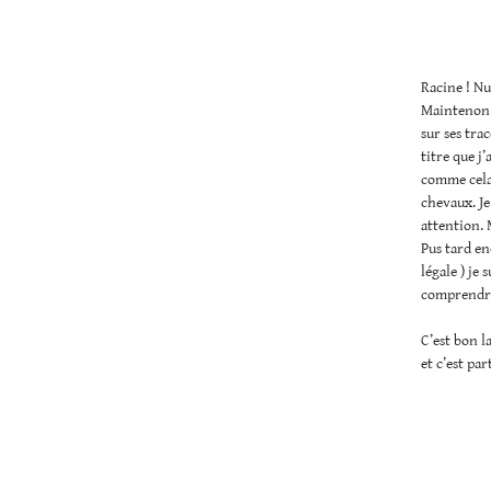
Racine ! Nu
Maintenon. 
sur ses trac
titre que j’
comme cela 
chevaux. Je
attention. 
Pus tard en
légale ) je
comprendr
C’est bon la
et c’est pa