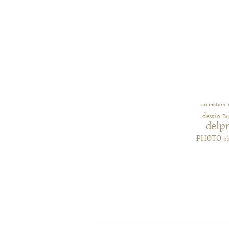
animation
dessin
Do
delp
PHOTO
pi