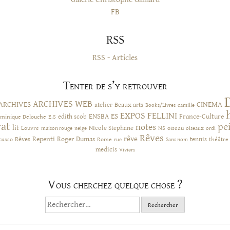
FB
RSS
RSS - Articles
Tenter de s’y retrouver
ARCHIVES WEB
ARCHIVES
CINEMA
atelier
Beaux arts
Books/Livres
camille
EXPOS
FELLINI
ES
ENSBA
France-Culture
minique Delouche
edith scob
E.S
rat
pe
notes
lit
NIcole Stephane
NS
Louvre
neige
oiseau
maison rouge
oiseaux
ordi
Rêves
rêve
Rêves
Repenti
Roger Dumas
casso
Rome
tennis
rue
Sans nom
théâtre
medicis
Viviers
Vous cherchez quelque chose ?
Rechercher :