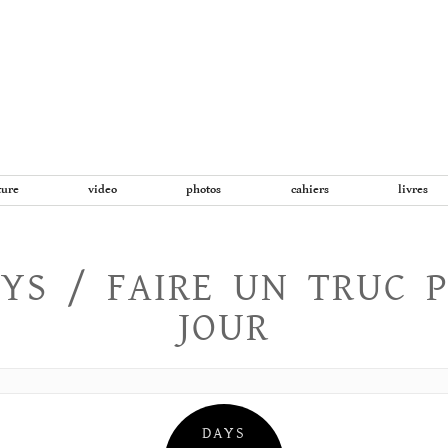
Aller
au
contenu
ture
video
photos
cahiers
livres
YS / FAIRE UN TRUC 
JOUR
DAYS