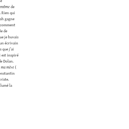
me
Fantôme
de
. Rien qui
ush gagne
es comment
ée de
ue je buvais
un écrivain
 que j’ai
 est inspiré
de Dolan.
ué ma mère
(
Constantin
riste.
allumé la