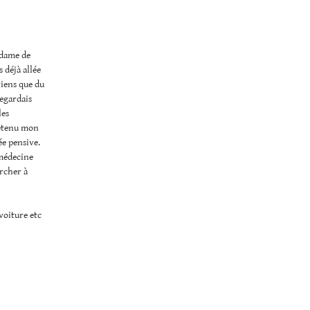
adame de
 déjà allée
viens que du
regardais
les
 retenu mon
ée pensive.
 médecine
ercher à
 voiture etc