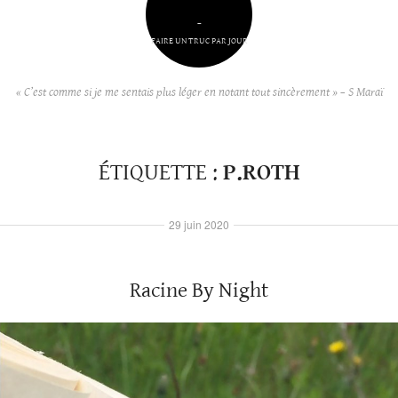
–
FAIRE UN TRUC PAR JOUR
« C’est comme si je me sentais plus léger en notant tout sincèrement » – S Maraï
ÉTIQUETTE :
P.ROTH
29 juin 2020
Racine By Night