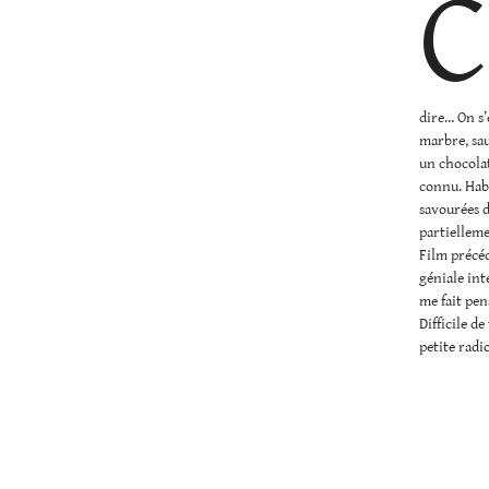
C
dire… On s’
marbre, sau
un chocolat
connu. Habi
savourées d
partielleme
Film précéd
géniale int
me fait pen
Difficile de
petite radi