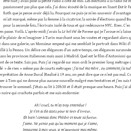
ette nuit j’avais posé la petite radio à côté de moi. Les élections à la radio ne 
passionnent pas plus que cela. J’ai donc écouté de la musique en lisant
Exit le 
Roth que je pense avoir déjà lu. Pourquoi ne puis-je m’en souvenir d’avantage
m’ait marqué, même pas la femme à la cicatrice; la soirée d’élections quand B
pour la seconde fois, l’écrivain isolé de tous et qui redécouvre NYC. Rien. C’
en passe. Voilà. L’après-midi j’avais lu
Le bel été
de Pavese qui je l’avoue m’a laiss
f le plaisir de m’imaginer à Turin marchant sous les voutes et regardant alors q
 dans une galerie, un Monsieur empesé qui me semblait le portrait dans Wiki d’
llé à la Pessoa. Un délice ces élégances d’un autre temps, ces élégances surannées
ans les provinces italiennes mais aussi à Madrid. Quel est le film d’Antonioni qui
nt de ce texte. Sais pas. Puis j’ai regardé sur mon ordi le premier long métrage 
é » de rien » même pas de courts métrages :
J’ai tué ma mère , ou comment j’ai t
erprétation de Anne Duval )Realisé à 19 ans, on peut dire que ce n’est pas mal. 
ser à Tom qui ne donne plus aucune nouvelle malgré mes tentatives et j’en suis t
 trouver le sommeil. J’étais au lit à 20h30 et il était presque une heure. Puis j’ai 
o noire qui crachote parfois et me suis endormie:
Ah ! cruel, tu m’as trop entendue !
Je t’en ai dit assez pour te tirer d’erreur.
Eh bien ! connais donc Phèdre et toute sa fureur.
J’aime. Ne pense pas qu’au moment que je t’aime,
Innocente à mes yeux, je m’approuve moi−même,