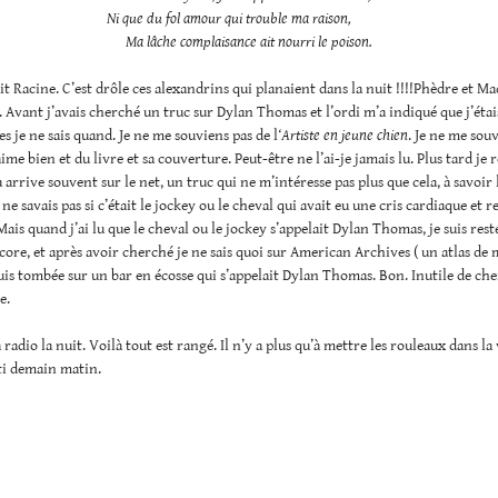
Ni que du fol amour qui trouble ma raison,
Ma lâche complaisance ait nourri le poison.
it Racine. C’est drôle ces alexandrins qui planaient dans la nuit !!!!Phèdre et M
Avant j’avais cherché un truc sur Dylan Thomas et l’ordi m’a indiqué que j’étais
es je ne sais quand. Je ne me souviens pas de l
‘Artiste en jeune chien
. Je ne me sou
aime bien et du livre et sa couverture. Peut-être ne l’ai-je jamais lu. Plus tard je 
arrive souvent sur le net, un truc qui ne m’intéresse pas plus que cela, à savoir 
 ne savais pas si c’était le jockey ou le cheval qui avait eu une cris cardiaque et
Mais quand j’ai lu que le cheval ou le jockey s’appelait Dylan Thomas, je suis rest
core, et après avoir cherché je ne sais quoi sur American Archives ( un atlas de
 suis tombée sur un bar en écosse qui s’appelait Dylan Thomas. Bon. Inutile de ch
e.
 radio la nuit. Voilà tout est rangé. Il n’y a plus qu’à mettre les rouleaux dans la
rti demain matin.