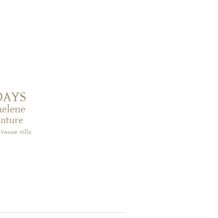
DAYS
helene
inture
villa
Venise