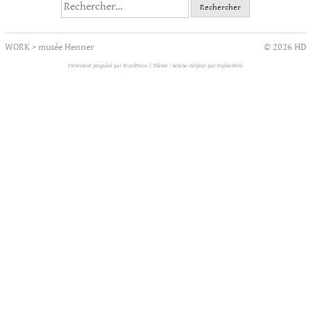
Rechercher :
WORK
>
musée Henner
© 2026 HD
Fièrement propulsé par WordPress.
|
Thème : helene-delprat par
SophieWeb
.