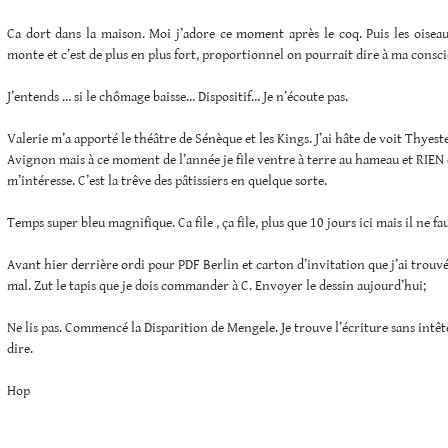
Ca dort dans la maison. Moi j’adore ce moment après le coq. Puis les oise
monte et c’est de plus en plus fort, proportionnel on pourrait dire à ma consc
J’entends … si le chômage baisse… Dispositif… Je n’écoute pas.
Valerie m’a apporté le théâtre de Sénèque et les Kings. J’ai hâte de voit Thyeste 
Avignon mais à ce moment de l’année je file ventre à terre au hameau et RIEN 
m’intéresse. C’est la trêve des pâtissiers en quelque sorte.
Temps super bleu magnifique. Ca file , ça file, plus que 10 jours ici mais il ne fa
Avant hier derrière ordi pour PDF Berlin et carton d’invitation que j’ai trouvé.
mal. Zut le tapis que je dois commander à C. Envoyer le dessin aujourd’hui;
Ne lis pas. Commencé la Disparition de Mengele. Je trouve l’écriture sans intêtet
dire.
Hop