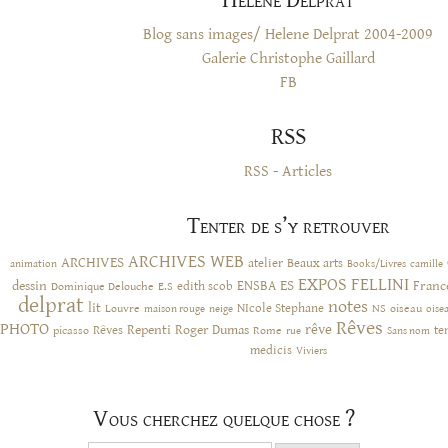
Hélène Delprat
Blog sans images/ Helene Delprat 2004-2009
Galerie Christophe Gaillard
FB
RSS
RSS - Articles
Tenter de s’y retrouver
ARCHIVES WEB
ARCHIVES
atelier
Beaux arts
animation
Books/Livres
camille
EXPOS
FELLINI
ES
dessin
ENSBA
Franc
Dominique Delouche
edith scob
E.S
delprat
notes
lit
NIcole Stephane
NS
Louvre
neige
oiseau
maison rouge
oise
Rêves
PHOTO
rêve
Rêves
Repenti
Roger Dumas
picasso
Rome
te
rue
Sans nom
medicis
Viviers
Vous cherchez quelque chose ?