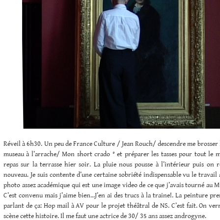
Réveil à 6h30. Un peu de France Culture / Jean Rouch/ descendre me brosser les
museau à l’arrache/ Mon short crado ° et préparer les tasses pour tout le
repas sur la terrasse hier soir. La pluie nous pousse à l’intérieur puis on 
nouveau. Je suis contente d’une certaine sobriété indispensable vu le travail 
photo assez académique qui est une image video de ce que j’avais tourné au M
C’est convenu mais j’aime bien…J’en ai des trucs à la traine!. La peinture 
parlant de ça: Hop mail à AV pour le projet théâtral de NS. C’est fait. On ver
scène cette histoire. Il me faut une actrice de 30/ 35 ans assez androgyne.