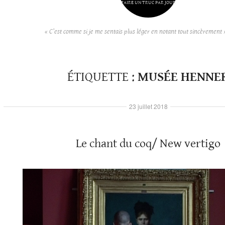
FAIRE UN TRUC PAR JOUR
« C’est comme si je me sentais plus léger en notant tout sincèrement 
ÉTIQUETTE :
MUSÉE HENNE
23 juillet 2018
Le chant du coq/ New vertigo