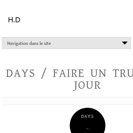
Aller
au
contenu
H.D
"Dans
Navigation dans le site
la
vie
on
devrait
DAYS / FAIRE UN TR
tout
essayer
JOUR
sauf
l'inceste
et
la
danse
folklorique"
DAYS
Christopher
Lee
–