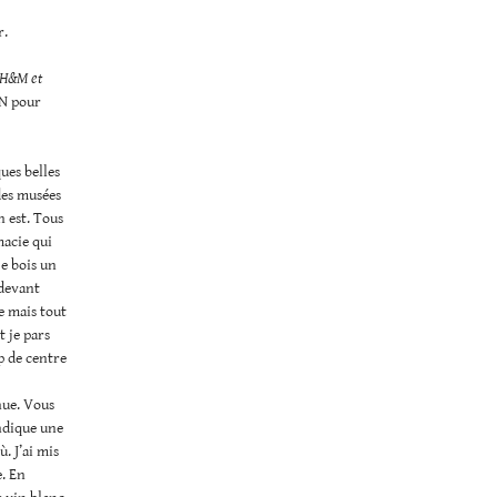
r.
, H&M et
LN pour
ues belles
des musées
n est. Tous
macie qui
je bois un
 devant
e mais tout
t je pars
p de centre
nue. Vous
indique une
. J’ai mis
e. En