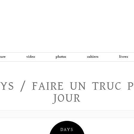
Aller
au
contenu
ture
video
photos
cahiers
livres
YS / FAIRE UN TRUC 
JOUR
DAYS