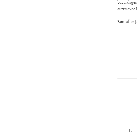
bavardages 
autre avec
Bon, allez 
L