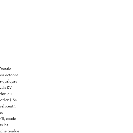
 Donald
e en octobre
e quelques
avais RV
ition ou
arler ). Sa
relacent:
I
ec
’il, coude
s les
auche tendue