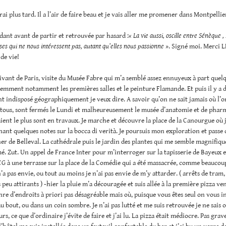
rai plus tard. Il a l’air de faire beau et je vais aller me promener dans Montpellie
ant avant de partir et retrouvée par hasard :
« La vie aussi, oscille entre Sénèque 
oses qui ne nous intéressent pas, autant qu’elles nous passionne »
. Signé moi. Merci 
 de vie!
ivant de Paris, visite du Musée Fabre qui m’a semblé assez ennuyeux à part quelq
emment notamment les premières salles et le peinture Flamande. Et puis il y a 
nt indisposé géographiquement je veux dire. A savoir qu’on ne sait jamais où l’o
 tous, sont fermés le Lundi et malheureusement le musée d’anatomie et de phar
ient le plus sont en travaux. Je marche et découvre la place de la Canourgue où 
nant quelques notes sur la bocca di verità. Je poursuis mon exploration et passe
her de Belleval. La cathédrale puis le jardin des plantes qui me semble magnifiqu
é. Zut. Un appel de France Inter pour m’interroger sur la tapisserie de Bayeux e
G à une terrasse sur la place de la Comédie qui a été massacrée, comme beaucou
n’a pas envie, ou tout au moins je n’ai pas envie de m’y attarder. ( arrêts de tram,
 peu attirants ) -hier la pluie m’a découragée et suis allée à la première pizza ve
nre d’endroits à priori pas désagréable mais où, puisque vous êtes seul on vous 
u bout, ou dans un coin sombre. Je n’ai pas lutté et me suis retrouvée je ne sais où
s, ce que d’ordinaire j’évite de faire et j’ai lu. La pizza était médiocre. Pas grav