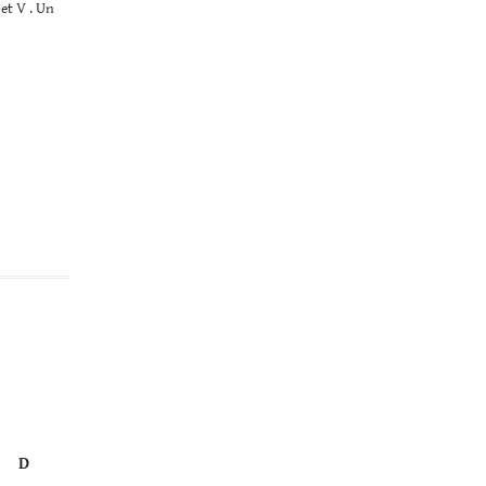
et V . Un
D