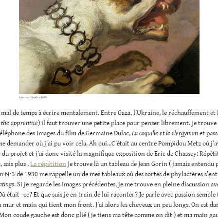
Abraham Hondius 1675
s mal de temps à écrire mentalement. Entre Gaza, l’Ukraine, le réchauffement et
u
the apprentice
) il faut trouver une petite place pour penser librement. Je trouv
éléphone des images du film de Germaine Dulac,
La coquille et le clergyman
et pass
me demander où j’ai pu voir cela. Ah oui…C’était au centre Pompidou Metz où j’
 du projet et j’ai donc visité la magnifique exposition de Eric de Chassey: Répét
 sais plus .
La répétition
Je trouve là un tableau de Jean Gorin ( jamais entendu p
 N°3 de 1930 me rappelle un de mes tableaux où des sortes de phylactères s’ent
ntings
. Si je regarde les images précédentes, je me trouve en pleine discussion av
ù était -ce? Et que suis je en train de lui raconter? Je parle avec passion semble t
 mur et main qui tient mon front. J’ai alors les cheveux un peu longs. On est dan
Mon coude gauche est donc plié ( je tiens ma tête comme on dit ) et ma main g