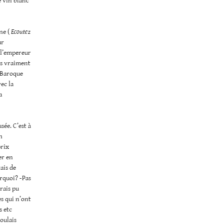
e vin blanc
ne (
Ecoutez
ur
 l’empereur
as vraiment
a Baroque
ec la
a
sée. C’est à
n
prix
er en
ais de
urquoi? -Pas
rais pu
es qui n’ont
s etc
voulais