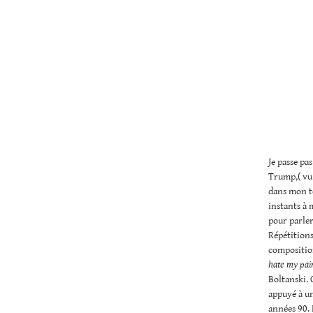
Je passe pa
Trump,( v
dans mon t
instants à 
pour parler
Répétitions,
composition
hate my pai
Boltanski. O
appuyé à un
années 90. 