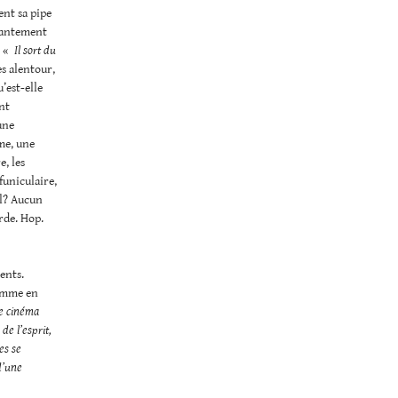
ent sa pipe
chantement
n «
Il sort du
s alentour,
’est-elle
nt
une
me, une
e, les
funiculaire,
’il? Aucun
rde. Hop.
ents.
homme en
de cinéma
de l’esprit,
es se
d’une