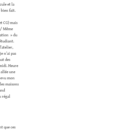
cule et la
 bien fait.
et CG) mais
es/ Même
tation » du
étudiant.
’atelier,
je n’ai pas
hat des
midi. Heure
 allée une
i revu mon
 les maisons
uand
 régal
nt que ces