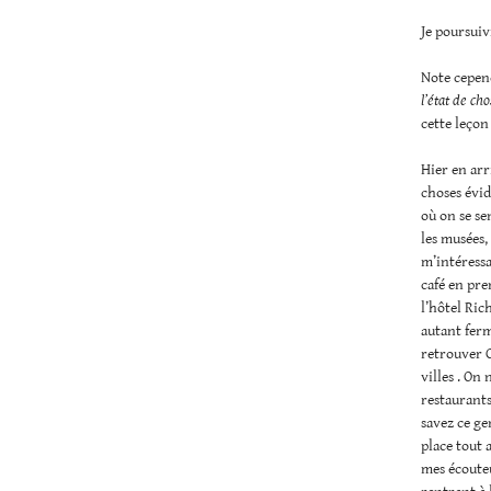
Je poursuiv
Note cepend
l’état de ch
cette leçon
Hier en arr
choses évid
où on se se
les musées,
m’intéressa
café en pre
l’hôtel Ric
autant ferm
retrouver C
villes . On 
restaurants
savez ce ge
place tout a
mes écouteur