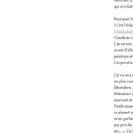
rentrant à 
qui m’a fait
Pourquoi Sé
! C’est l’écli
l’Apokolok
Claude en c
). Je ne sa
avant d’all
peinture et
Corporatio
J’ai vu au 
ne plus vou
Décembre. 
Matsutani q
souriant et
l’embrasser
vraiment ma
m’en parler
pas pris de
etc… ». J’a