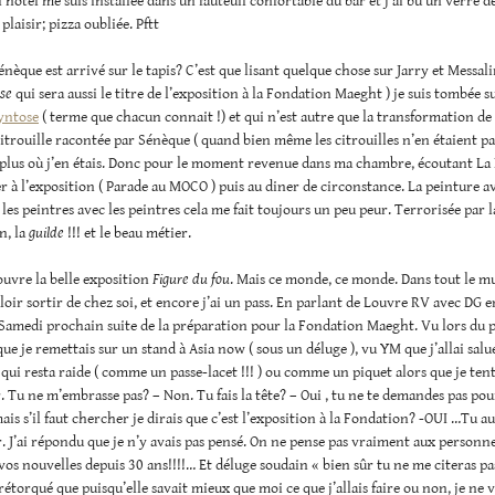
l’hôtel me suis installée dans un fauteuil confortable du bar et j’ai bu un verre d
 plaisir; pizza oubliée. Pftt
nèque est arrivé sur le tapis? C’est que lisant quelque chose sur Jarry et Messali
pse
qui sera aussi le titre de l’exposition à la Fondation Maeght ) je suis tombée s
yntose
( terme que chacun connait !) et qui n’est autre que la transformation de
itrouille racontée par Sénèque ( quand bien même les citrouilles n’en étaient p
is plus où j’en étais. Donc pour le moment revenue dans ma chambre, écoutant L
er à l’exposition ( Parade au MOCO ) puis au diner de circonstance. La peinture av
 les peintres avec les peintres cela me fait toujours un peu peur. Terrorisée par l
n, la
guilde
!!! et le beau métier.
Louvre la belle exposition
Figure du fou
. Mais ce monde, ce monde. Dans tout le mu
loir sortir de chez soi, et encore j’ai un pass. En parlant de Louvre RV avec DG e
Samedi prochain suite de la préparation pour la Fondation Maeght. Vu lors du 
ue je remettais sur un stand à Asia now ( sous un déluge ), vu YM que j’allai salu
 qui resta raide ( comme un passe-lacet !!! ) ou comme un piquet alors que je tent
. Tu ne m’embrasse pas? – Non. Tu fais la tête? – Oui , tu ne te demandes pas po
is s’il faut chercher je dirais que c’est l’exposition à la Fondation? -OUI …Tu au
. J’ai répondu que je n’y avais pas pensé. On ne pense pas vraiment aux personn
 vos nouvelles depuis 30 ans!!!!… Et déluge soudain « bien sûr tu ne me citeras pa
i rétorqué que puisqu’elle savait mieux que moi ce que j’allais faire ou non, je ne 