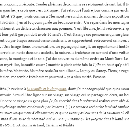
s propos. Lui, écoute. Coudes pliés, ses deux mains se rejoignent devant lui. Il ti
n gauche. Je crois que c’est à Prague… J’ai retrouvé l’autre jour comme par en
e EK et YG que j’avais connus à Clermont Ferrand au moment de mon expositio
disparait
« . J’en ai toujours gardé un beau souvenir… Un repas dans les montagne
ations et un délicieux chausson aux pommes. Y est libraire. Je l’ai retrouvé. E. qu
 leur petit garçon doit avoir 30 ans?? . C’est étrange ces personnes qui surgisse
t ou par étapes successives se dessinent, se rapprochent, retrouvent un nom, 
. Une image floue, une sensation, un paysage qui surgit, un appartement fantô
rre bien nette dans une assiette, la nature, la fraicheur en sortant d’une voitur
cans, la montagne et le soir. J’ai des souvenirs du même ordre au Mont Dore: Le 
x myrtilles, le souffle court ( montée à pieds cette fois-là ? ) Et en haut qu’y a t
a mère. Ma tante. Ma mère seule.Du brouillard … Le puy du Sancy. Tiens je rega
t rien, me semble très haut et pourtant… ça a bien existé. Passons.
tés. Je reviens à
La coquille et le clergyma
n
, dont j’ai photographié quelques mom
ntonin Artaud. Une ligne sur un visage, un visage qui se partage en deux, un 
Encore ce visage en gros plan /
« J’ai cherché dans le scénario à réaliser cette idée 
 psychologie même est dévorée par les actes. (…) Ce scénario recherche la vérité sombre 
s issues uniquement d’elles-mêmes, et qui ne tirent pas leur sens de la situation où ell
mais d’une sorte de nécessité intérieure et puissante qui les projette dans la lumière 
ns recours.
»Antonin Artaud, Cinéma et Réalité