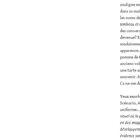
souligne me
dans sa mai
les noms d
tombeau et 
des convers
devenue? Et
soudainemen
apparence… 
pomme de te
anciens vol
une tarte au
souvenir. M
Ca ne me di
Yeux exorbi
Scénario, A
uniforme… 
visuel où la
en des image
développent 
évidence sa