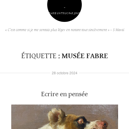
–
FAIRE UN TRUC PAR JOUR
« C’est comme si je me sentais plus léger en notant tout sincèrement » – S Maraï
ÉTIQUETTE :
MUSÉE FABRE
28 octobre 2024
Ecrire en pensée