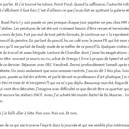
parler. Et j’ai tourné les talons. Point Final. Quand la suffisance, l’autorité ridi
’affichent il faut fuir; C’est d’ailleurs ce que j’avais fait en quittant la galerie et
rt Basel Paris ( y suis passée un peu presque chaque jour papoter un peu chez HW 
à l’atelier. Les peintures de cet été ont vraiment besoin d’être revues et terminé
u mois de Juin. Fait pas mal de tout petits formats. Je continue sur « la représen
 poncif du peintre. En parlant du poncif, bu un café avec le jeune FR qui fut mon 
lors qu’il me parlait de Ready made de se méfier de ce poncif là. Quelques visites d
t du travail et assez fatiguée. Lecture de Chandler dont j’aime les exagérations -
n tête- souvent je souris ou ris, achat de Orengo ( livre à propos de Speer) et ac
e ce dernier. Déjeuner avec ORC Vendredi. Dormi profondément Samedi après 
déteste. Un mois seulement que nous sommes rentrés. J’aurais dit 3 fois plus. Suis
yon, passée au
bal des ardents
, et parlé devant es professeurs d’art plastique; J’a
 êtes en train de m’enregistrer?
) qui ne m’a pas déplu. Beaucoup marché. Regardé
ui vont être détruites. J’imagine avec difficulté ce que devait être ce quartier q
t encore les ateliers SNCF. Aveu: J’ai acheté
Ma cousine Rachel
de Du Maurier . Un
in.
j’ai failli aller à Sète. Puis non. Puis oui. Et non.
rien de ce qui me traverse l’esprit dans la journée et qui me semble plus intéressa