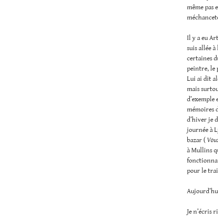
même pas en 
méchanceté s
Il y a eu A
suis allée 
certaines d
peintre, le
Lui ai dit a
mais surtou
d’exemple e
mémoires d
d’hiver je 
journée à L
bazar (
Vous
à Mullins q
fonctionnai
pour le tra
Aujourd’hui 
Je n’écris 