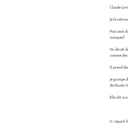
Claude Levi
Je le retr
Puis assis 
masques?
On dirait d
comme des 
Il prend de
Je grimpe d
de Nicole S
Elle dit av
U. reparti 