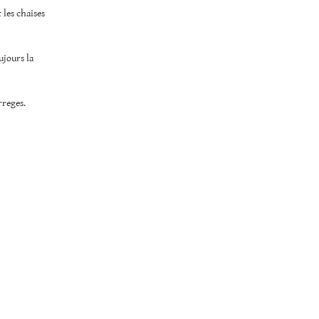
 les chaises
ujours la
rreges.