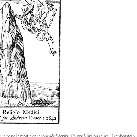
i je passe la moitié de la journée à écrire. L’autre à lire ou relire ( Frankenstein