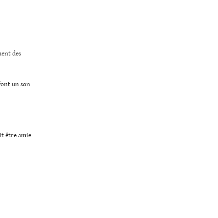
ment des
 font un son
it être amie