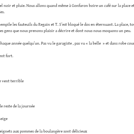
el noir et pluie. Nous allons quand même à Gonfaron boire un café sur la place et
es.
 empile les fauteuils du Regain et T. S’est bloqué le dos en éternuant. La place, to
les gens que nous prenons plaisir a décrire et dont nous nous moquons un peu.
haque année quelqu’un. Pas vu le garagiste , pas vu « la belle » et dans robe cou
nt fort.
 vent terrible
le reste de la journée
neige
beignets aux pommes de la boulangère sont délicieux