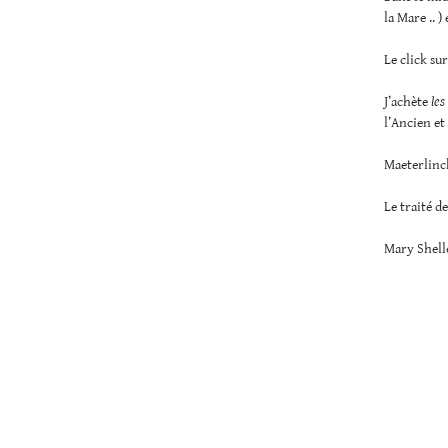
la Mare .. 
Le click su
J’achète
les
l’Ancien e
Maeterlinc
Le traité d
Mary Shell