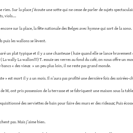
se rien. Sur la place j’écoute une sotte qui ne cesse de parler de sujets spectaculai
s, viols….
r encore sur la place, la fête nationale des Belges avec hymne qui sort de la sono.
s puis les wallons se lèvent.
paré un plat typique et il y a une chanteuse ( haie quand elle se lance bravement 
 ( La wally La wallon!!!) T. essuie ses verres au fond du café, on nous offre un m
le bancs « des vieux » un peu plus loin, il ne reste pas grand monde.
te » est mort il y a un mois. Il n’aura pas profité une dernière fois des soirées-ch
 de M, ont pris possession de la terrasse et se fabriquent une maison sous la table
equisitionné des serviettes de bain pour faire des murs er des rideaux; Puis écoss
achent pas. Mais j’aime bien.