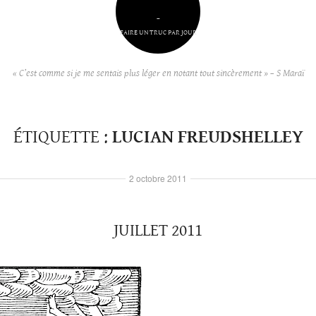
–
FAIRE UN TRUC PAR JOUR
« C’est comme si je me sentais plus léger en notant tout sincèrement » – S Maraï
ÉTIQUETTE :
LUCIAN FREUDSHELLEY
2 octobre 2011
JUILLET 2011