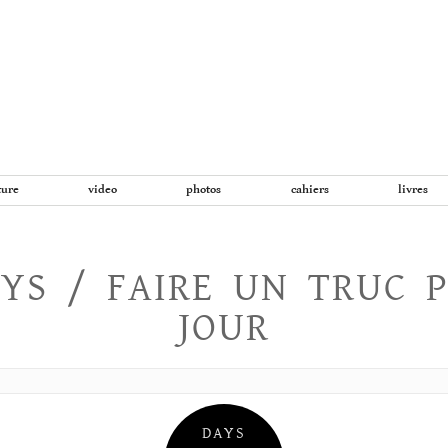
Aller
au
contenu
ture
video
photos
cahiers
livres
YS / FAIRE UN TRUC 
JOUR
DAYS