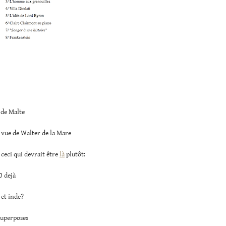
 de Malte
 vue de Walter de la Mare
 ceci qui devrait être
là
plutôt:
0 dejà
et inde?
uperposes