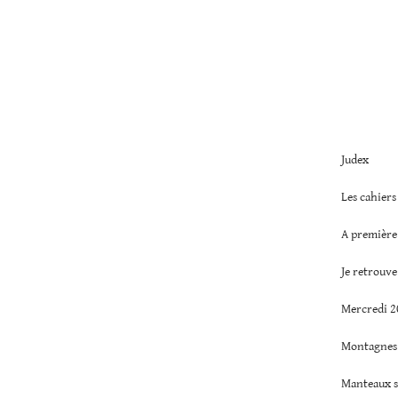
Judex
Les cahiers
A première
Je retrouve
Mercredi 2
Montagnes 
Manteaux s