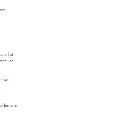
res:
dans l’air
orceau de
aises.
.
er les coco