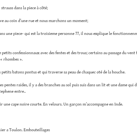
 strauss dans la piece à côté;
ouve au coin d’une rue et nous marchons un moment;
dans une piece- qui est la troisieme personne ??, il nous explique le fonctionnen
e petits confessionnaux avec des fentes et des trous; certains au passage du vent
« rhombes ».
s petits batons pontus et qui traverse sa peau de chaquec oté de la bouche.
es pentes raides, il y a des branches au sol puis suis dans un lit et une dame qui d
tephene entre..
oir une cape noire courte. En velours. Un garçon m’accompagne en Inde.
hier a Toulon. Embouteillages