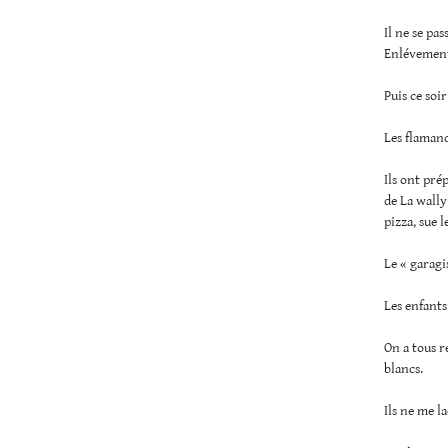
Il ne se pas
Enlévement
Puis ce soi
Les flamand
Ils ont pré
de La wally
pizza, sue 
Le « garagis
Les enfants
On a tous r
blancs.
Ils ne me l