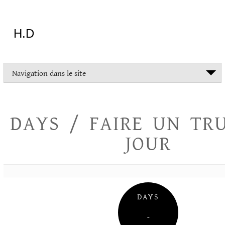
Aller
au
contenu
H.D
"Dans
Navigation dans le site
la
vie
on
devrait
DAYS / FAIRE UN TR
tout
essayer
JOUR
sauf
l'inceste
et
la
danse
folklorique"
DAYS
Christopher
Lee
–