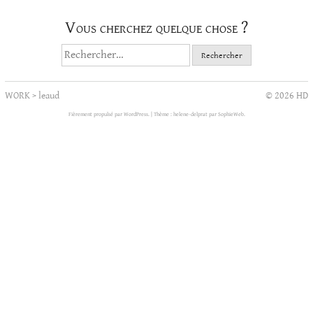
Vous cherchez quelque chose ?
Rechercher :
WORK
>
leaud
© 2026 HD
Fièrement propulsé par WordPress.
|
Thème : helene-delprat par
SophieWeb
.