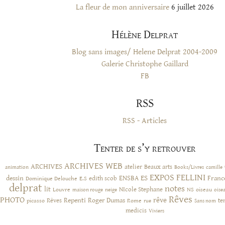
La fleur de mon anniversaire
6 juillet 2026
Hélène Delprat
Blog sans images/ Helene Delprat 2004-2009
Galerie Christophe Gaillard
FB
RSS
RSS - Articles
Tenter de s’y retrouver
ARCHIVES WEB
ARCHIVES
atelier
Beaux arts
animation
Books/Livres
camille
EXPOS
FELLINI
ES
dessin
ENSBA
Franc
Dominique Delouche
edith scob
E.S
delprat
notes
lit
NIcole Stephane
NS
Louvre
neige
oiseau
maison rouge
oise
Rêves
PHOTO
rêve
Rêves
Repenti
Roger Dumas
picasso
Rome
te
rue
Sans nom
medicis
Viviers