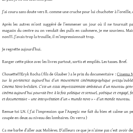
J’ai couru sans doute vers R. comme une cruche pour lui chuchoter à l’oreille, d
Après les autres m’ont suggéré de l’emmener un jour où il ne tournait pa
magasin du centre ou on vendait des pulls en cashmere, je me souviens. Mais
non!!!. J’avais trop la trouille, il m’impressionnait trop.
Je regrette aujourd’hui.
Ranger cette pièce avec les livres partout, sortis et empilés. Les tasses. Bref.
Chouette!!!Eryk Rocha ( fils de Glauber ) a le prix du documentaire :
Cinema 
sur la pertinence aujourd’hui d’un mouvement cinématographique presqu’oublié
Cinema Novo brésilien. C’est un essai impressionniste ambitieux d’un nouveau genr
cinéma aujourd’hui pourrait être à la fois politique et sensuel, poétique et engagé, for
et documentaire – une interprétation d’un « mundo novo » – d’un monde nouveau.
Remue toi LN. ( J’ai l’impression que l’Aspegic me fait du bien et calme un pe
coupée en deux au niveau des lombaires. On verra )
Ca me barbe d’aller aux Molières. D’ailleurs ce que je n’aime pas c’est avoir de