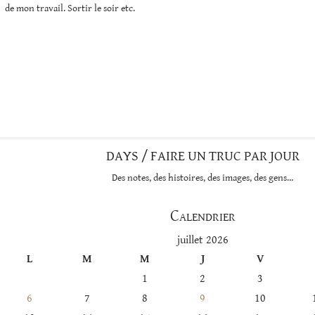
de mon travail. Sortir le soir etc.
DAYS / FAIRE UN TRUC PAR JOUR
Des notes, des histoires, des images, des gens…
Calendrier
juillet 2026
L
M
M
J
V
1
2
3
6
7
8
9
10