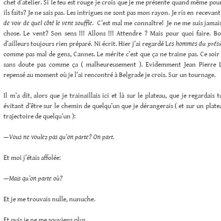
chef d’atelier. Si le feu est rouge je crois que je me présente quand même pour
ils faits? Je ne sais pas. Les intrigues ne sont pas mon rayon. Je ris en recevan
de voir de quel côté le vent souffle.
C’est mal me connaître! Je ne me suis jamai
chose. Le vent? Son sens !!! Allons !!! Attendre ? Mais pour quoi faire. Bo
d’ailleurs toujours rien préparé. Ni écrit. Hier j’ai regardé L
es hommes du prés
comme pas mal de gens, Cannes. Le mérite c’est que ça ne traine pas. Ce soir
sans doute pas comme ça ( malheureusement ). Evidemment Jean Pierre L
repensé au moment où je l’ai rencontré à Belgrade je crois. Sur un tournage.
Il m’a dit, alors que je trainaillais ici et là sur le plateau, que je regardais 
évitant d’être sur le chemin de quelqu’un que je dérangerais ( et sur un plate
trajectoire de quelqu’un ):
—
Vous ne voulez pas qu’on parte? On part.
Et moi j’étais affolée:
—
Mais qu’on parte où?
Et je me trouvais nulle, nunuche.
Et puis je ne me souviens plus.