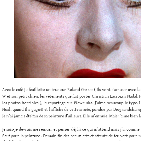
Avec le café je feuillette un truc sur Roland Garros ( ils vont s’amuser avec 
W et son petit chien, les vêtements que fait porter Christian Lacroix à Nadal, F
les photos horribles ), le reportage sur Wawrinka. J’aime beaucoup le type. 
Noah quand il a gagné! et l’affiche de cette année, pondue par Desgrandcham
Je n’ai jamais été fan de sa peinture d’ailleurs. Elle m’ennuie. Mais j’aime bien 
Je suis-je devrais me remuer et penser déjà à ce qui m’attend mais j’ai comme 
Sauf pour la peinture . Demain fin des beaux-arts et attente de feu vert pour 