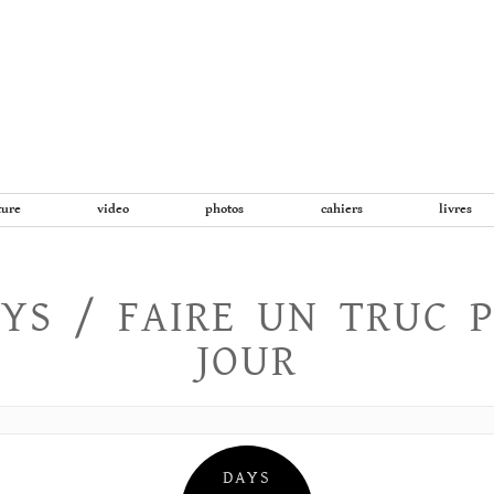
Aller
au
contenu
ture
video
photos
cahiers
livres
YS / FAIRE UN TRUC 
JOUR
DAYS