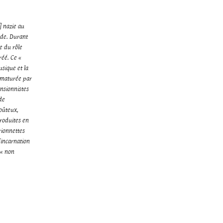
] nazie au
nde. Durant
e du rôle
réé. Ce «
usique et la
rématurée par
ansionnistes
de
oûteux,
produites en
rionnettes
’incarnation
 « non