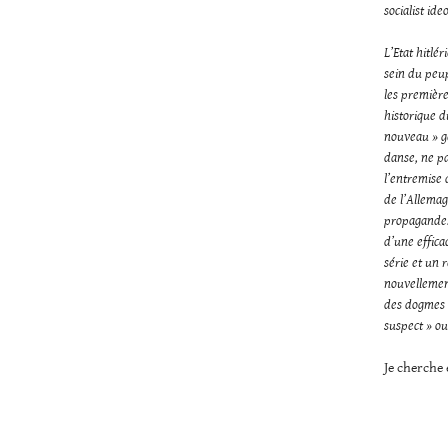
socialist id
L’Etat hitlé
sein du peup
les premièr
historique d
nouveau » ge
danse, ne pa
l’entremise 
de l’Allemag
propagande. 
d’une effica
série et un 
nouvellement
des dogmes 
suspect » ou
Je cherche 