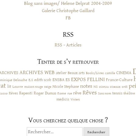
Blog sans images/ Helene Delprat 2004-2009
Galerie Christophe Gaillard
FB
RSS
RSS - Articles
Tenter de s’y retrouver
ARCHIVES WEB
ARCHIVES
CINEMA
atelier
Beaux arts
Books/Livres
camille
EXPOS
FELLINI
ES
ENSBA
France-Culture
minique Delouche
edith scob
E.S
rat
pe
notes
lit
NIcole Stephane
NS
Louvre
neige
oiseau
maison rouge
oiseaux
ordi
Rêves
rêve
Rêves
Repenti
Roger Dumas
casso
Rome
tennis
rue
Sans nom
théâtre
medicis
Viviers
Vous cherchez quelque chose ?
Rechercher :