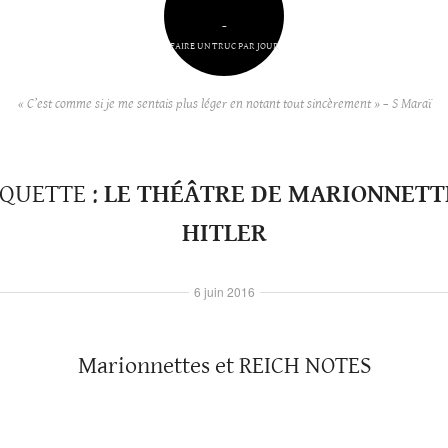
–
FAIRE UN TRUC PAR JOUR
« C’est comme si je me sentais plus léger en notant tout sincèrement » – S Maraï
IQUETTE :
LE THÉÂTRE DE MARIONNETTE
HITLER
6 juin 2016
Marionnettes et REICH NOTES