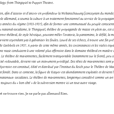
eology: from Thingspiel to Puppet Theatre.
rien, afin d’asseoir et d’ancrer en profondeur la Weltanschauung [conception du monde
le allemand, a soumis la culture à un traitement fonctionnel au service de la propaga
es années du régime (1933-1937), afin de former une communauté du peuple conscient
u national-socialisme, le Thingspiel, théâtre de propagande de masse en plein air, est c
nre théâtral, de style héroïque, pouvant mêler l’oratorio, la pantomime, le défilé, la m
rvient cependant pas à galvaniser les foules. Lourd de ses échecs, il trouve une fin p
de Goebbels en 1937. A partir de cette même année, les circonstances et les visées exp
ne nazie conduisent à une volonté plus offensive dans le domaine théâtral en matière 
Le théâtre de marionnettes, facilement transportable (notamment sur le front), peu c
cité redoutable, devient vite un instrument privilégié. Des têtes de marionnettes sont 
répertoire est constitué, édité et distribué par l’Institut du Reich pour le Théâtre de Ma
 fondé. Dans ce contexte, la figure de Kasper est abondamment exploitée et devient l
nationaux- socialistes. Le théâtre de marionnettes, longtemps considéré comme un art
 toujours du « bon côté » de la subversion montre ici un tout autre visage.
et ne trouve rien. Je ne parle pas allemand Rien.