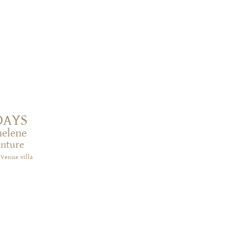
DAYS
helene
inture
villa
Venise