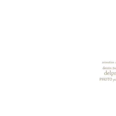
animation
dessin
Do
delp
PHOTO
pi