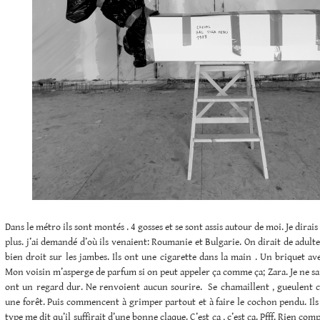
Dans le métro ils sont montés . 4 gosses et se sont assis autour de moi. Je dirais
plus. j’ai demandé d’où ils venaient: Roumanie et Bulgarie. On dirait de adulte
bien droit sur les jambes. Ils ont une cigarette dans la main . Un briquet ave
Mon voisin m’asperge de parfum si on peut appeler ça comme ça; Zara. Je ne sais 
ont un regard dur. Ne renvoient aucun sourire. Se chamaillent , gueulent c
une forêt. Puis commencent à grimper partout et à faire le cochon pendu. Ils
type me dit qu’il suffirait d’une bonne claque. C’est ça , c’est ça. Pfff. Rien c