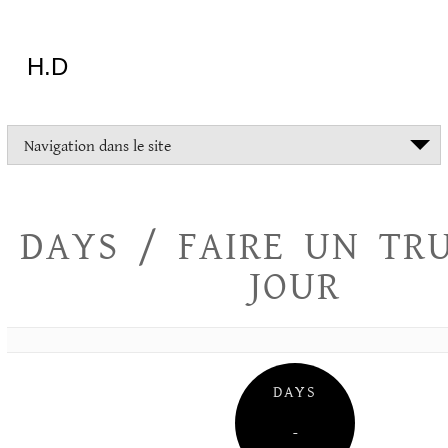
Aller
au
contenu
H.D
"Dans
Navigation dans le site
la
vie
on
devrait
DAYS / FAIRE UN TR
tout
essayer
JOUR
sauf
l'inceste
et
la
danse
folklorique"
DAYS
Christopher
Lee
–