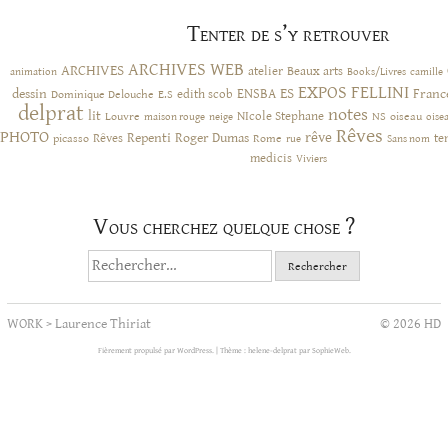
Tenter de s’y retrouver
ARCHIVES WEB
ARCHIVES
atelier
Beaux arts
animation
Books/Livres
camille
EXPOS
FELLINI
ES
dessin
ENSBA
Franc
Dominique Delouche
edith scob
E.S
delprat
notes
lit
NIcole Stephane
NS
Louvre
neige
oiseau
maison rouge
oise
Rêves
PHOTO
rêve
Rêves
Repenti
Roger Dumas
picasso
Rome
te
rue
Sans nom
medicis
Viviers
Vous cherchez quelque chose ?
Rechercher :
WORK
>
Laurence Thiriat
© 2026 HD
Fièrement propulsé par WordPress.
|
Thème : helene-delprat par
SophieWeb
.