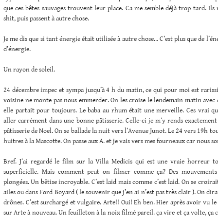
que ces bêtes sauvages trouvent leur place. Ca me semble déjà trop tard. Ils
shit, puis passent à autre chose.
Je me dis que si tant énergie était utilisée à autre chose… C’est plus que de l’é
d’énergie.
Un rayon de soleil.
24 décembre impec et sympa jusqu’à 4 h du matin, ce qui pour moi est rariss
voisine ne monte pas nous emmerder. On les croise le lendemain matin avec d
elle partait pour toujours. Le baba au rhum était une merveille. Ces vrai qu
aller carrément dans une bonne pâtisserie. Celle-ci je m’y rends exactement u
pâtisserie de Noel. On se ballade la nuit vers l’Avenue Junot. Le 24 vers 19h to
huitres à la Mascotte. On passe aux A. et je vais vers mes fourneaux car nous 
Bref. J’ai regardé le film sur la Villa Medicis qui est une vraie horreur t
superficielle. Mais comment peut on filmer comme ça? Des mouvements 
plongées. Un bêtise incroyable. C’est laid mais comme c’est laid. On se croirai
ailes ou dans Ford Boyard ( le souvenir que j’en ai n’est pas très clair ). On dira
drônes. C’est surchargé et vulgaire. Arte!! Oui! Eh ben. Hier après avoir vu le 
sur Arte à nouveau. Un feuilleton à la noix filmé pareil. ça vire et ça volte, ça