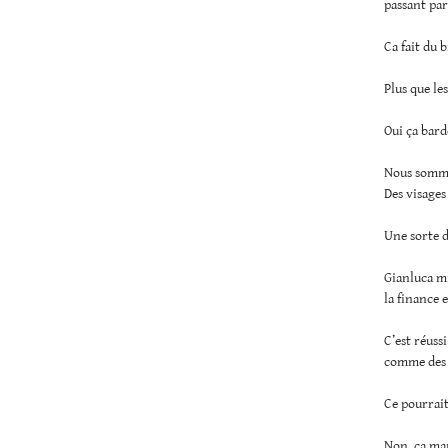
passant par
Ca fait du b
Plus que le
Oui ça bar
Nous sommes
Des visages
Une sorte d
Gianluca mi
la finance 
C’est réuss
comme des c
Ce pourrait
Non. ça mar