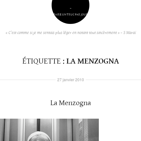
–
FAIRE UN TRUC PAR JOUR
« C’est comme si je me sentais plus léger en notant tout sincèrement » – S Maraï
ÉTIQUETTE :
LA MENZOGNA
27 janvier 2010
La Menzogna