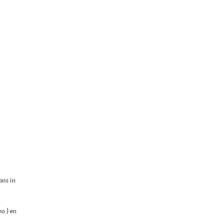
ans in
bo ) en