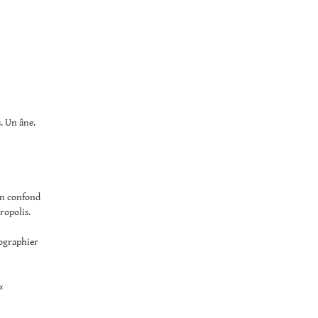
. Un âne.
on confond
ropolis.
tographier
 «