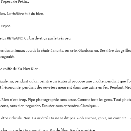
 l’opéra de Pékin..
ien. Le théâtre fait du bien.
s expos.
de La
menzogna
. Ca barde et ça parle très peu.
 des animaux , ou de la chair à morts, on crie. Gianluca nu. Derrière des grilles
 cagoulés.
e coiffe de Ku klux Klan.
aule nu, pendant qu’un peintre caricatural propose une croûte, pendant que l’
et l’économie, pendant des ouvriers meurent dans une usine en feu. Pendant Met
i. Rien n’est trop. Pipo photographie sans cesse. Comme font les gens. Tout pho
ons, sans rien regarder. Ecouter sans entendre. Classique….
 être ridicule. Non. La nudité. On ne se dit pas » oh encore, ça va, on connaît….
che. ça parle. On connaît pas. Pas de filon. Pas de manière.