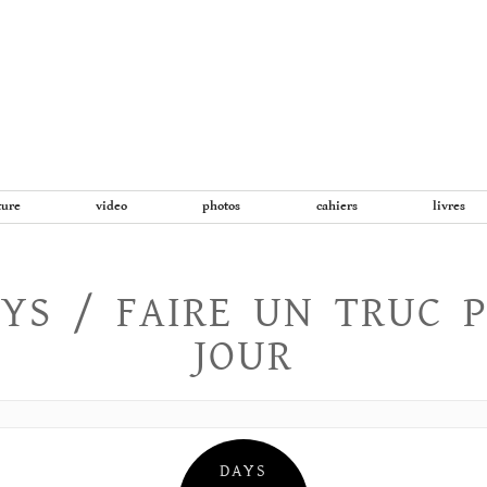
Aller
au
contenu
ture
video
photos
cahiers
livres
YS / FAIRE UN TRUC 
JOUR
DAYS