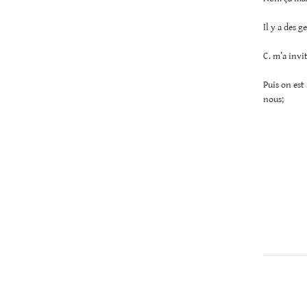
Il y a des g
C. m’a invi
Puis on est
nous;