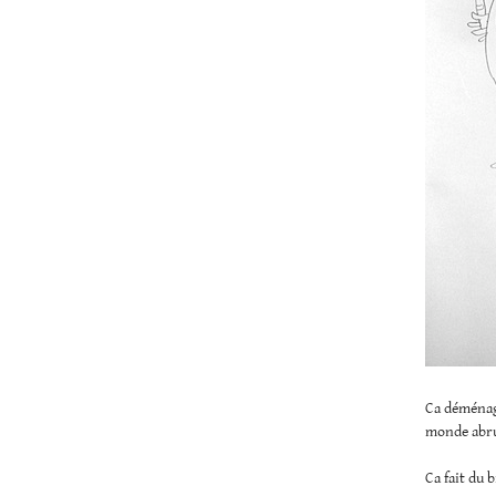
Ca déménage
monde abrut
Ca fait du 