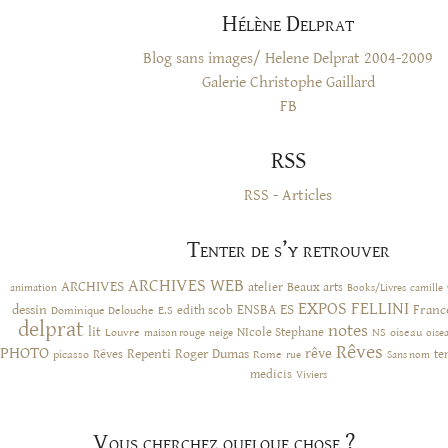
Hélène Delprat
Blog sans images/ Helene Delprat 2004-2009
Galerie Christophe Gaillard
FB
RSS
RSS - Articles
Tenter de s’y retrouver
ARCHIVES WEB
ARCHIVES
atelier
Beaux arts
animation
Books/Livres
camille
EXPOS
FELLINI
ES
dessin
ENSBA
Franc
Dominique Delouche
edith scob
E.S
delprat
notes
lit
NIcole Stephane
NS
Louvre
neige
oiseau
maison rouge
oise
Rêves
PHOTO
rêve
Rêves
Repenti
Roger Dumas
picasso
Rome
te
rue
Sans nom
medicis
Viviers
Vous cherchez quelque chose ?