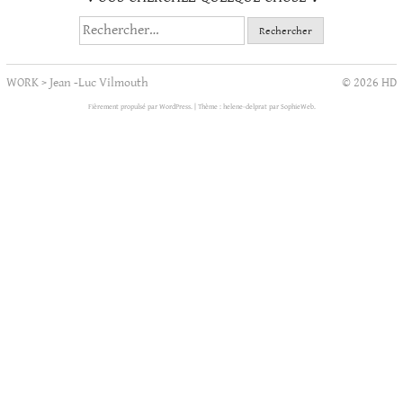
Rechercher :
WORK
>
Jean -Luc Vilmouth
© 2026 HD
Fièrement propulsé par WordPress.
|
Thème : helene-delprat par
SophieWeb
.