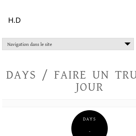
Aller
au
contenu
H.D
"Dans
Navigation dans le site
la
vie
on
devrait
DAYS / FAIRE UN TR
tout
essayer
JOUR
sauf
l'inceste
et
la
danse
folklorique"
DAYS
Christopher
Lee
–