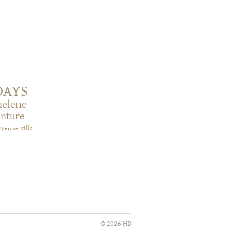
DAYS
helene
inture
villa
Venise
© 2026 HD