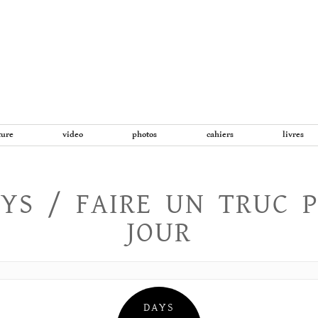
Aller
au
contenu
ture
video
photos
cahiers
livres
YS / FAIRE UN TRUC 
JOUR
DAYS