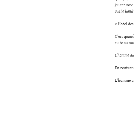
jouant avec 
quelle lumiè
« Hotel de
C’est quan
suite au na
L’homme au 
En rentrant
L’homme au