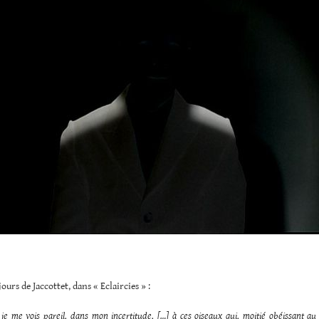
jours de Jaccottet, dans « Eclaircies » :
 je me vois pareil, dans mon incertitude, […] à ces oiseaux qui, moitié
obéissant au 