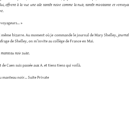
lui, offrent à la vue une aile tantôt noire comme la
nuit, tantôt miroitante et renvoya
re.
s voyageurs… »
d même bizarre. Au moment où je commande le journal de Mary Shelley,
journal
ufrage de Shelley, on m’invite au collège de France en Mai.
manteau noir suite.
 de Caen suis passée aux A. et tiens tiens qui voilà.
 manteau noir… Suite Private