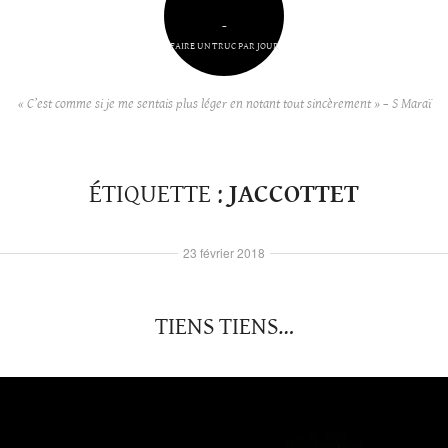
–
FAIRE UN TRUC PAR JOUR
« C’est comme si je me sentais plus léger en notant tout sincèrement » – S Maraï
ÉTIQUETTE :
JACCOTTET
23 février 2018
TIENS TIENS…