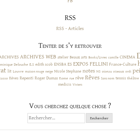
FB
RSS
RSS - Articles
Tenter de s’y retrouver
ARCHIVES WEB
ARCHIVES
CINEMA
atelier
Beaux arts
Books/Livres
camille
EXPOS
FELLINI
ES
ENSBA
France-Culture
minique Delouche
edith scob
E.S
rat
pe
notes
lit
NIcole Stephane
NS
Louvre
neige
oiseau
maison rouge
oiseaux
ordi
Rêves
rêve
Rêves
Repenti
Roger Dumas
casso
Rome
tennis
rue
Sans nom
théâtre
medicis
Viviers
Vous cherchez quelque chose ?
Rechercher :