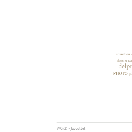
animation
dessin
Do
delp
PHOTO
pi
WORK
>
Jaccottet