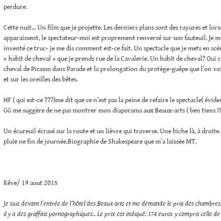
perdure.
Cette nuit… Un film que je projette. Les derniers plans sont des rayures et lors
apparaissent, le spectateur-moi est proprement renversé sur son fauteuil. Je me
inventé ce truc- je me dis comment est-ce fait. Un spectacle que je mets en scèn
« habit de cheval » que je prends rue de la Cavalerie. Un habit de cheval? Oui c
cheval de Picasso dans Parade et la prolongation du protège-guêpe que l’on voi
et sur les oreilles des bêtes.
HF ( qui est-ce ???)me dit que ce n’est pas la peine de refaire le spectacle( é
GG me suggère de ne pas montrer mon diaporama aux Beaux-arts ( ben tiens !!
Un écureuil écrasé sur la route et un lièvre qui traverse. Une biche là, à droite
pluie ne fin de journée.Biographie de Shakespeare que m’a laissée MT.
Rêve/ 19 aout 2015
Je suis devant l’entrée de l’hôtel des Beaux arts et me demande le prix des chambres. 
il y a des graffitis pornographiques.. Le prix est indiqué: 174 euros y compris cell