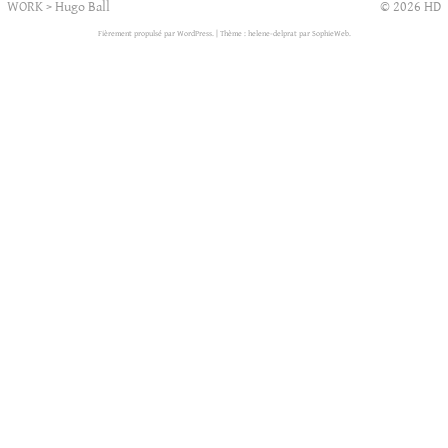
WORK
>
Hugo Ball
© 2026 HD
Fièrement propulsé par WordPress.
|
Thème : helene-delprat par
SophieWeb
.