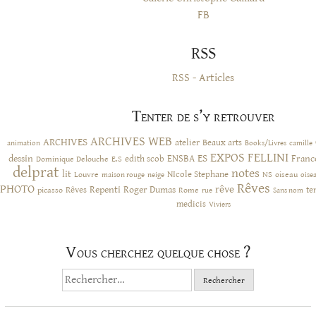
FB
RSS
RSS - Articles
Tenter de s’y retrouver
ARCHIVES WEB
ARCHIVES
atelier
Beaux arts
animation
Books/Livres
camille
EXPOS
FELLINI
ES
dessin
ENSBA
Franc
Dominique Delouche
edith scob
E.S
delprat
notes
lit
NIcole Stephane
NS
Louvre
neige
oiseau
maison rouge
oise
Rêves
PHOTO
rêve
Rêves
Repenti
Roger Dumas
picasso
Rome
te
rue
Sans nom
medicis
Viviers
Vous cherchez quelque chose ?
Rechercher :