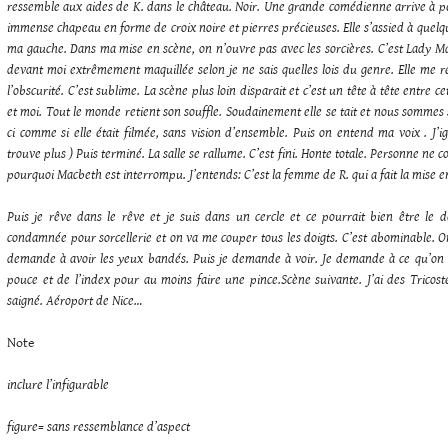
ressemble aux aides de K. dans le château. Noir. Une grande comédienne arrive à p
immense chapeau en forme de croix noire et pierres précieuses. Elle s’assied à quelq
ma gauche. Dans ma mise en scène, on n’ouvre pas avec les sorcières. C’est Lady M
devant moi extrêmement maquillée selon je ne sais quelles lois du genre. Elle me
l’obscurité. C’est sublime. La scène plus loin disparait et c’est un tête à tête entre c
et moi. Tout le monde retient son souffle. Soudainement elle se tait et nous sommes s
ci comme si elle était filmée, sans vision d’ensemble. Puis on entend ma voix . J’ig
trouve plus ) Puis terminé. La salle se rallume. C’est fini. Honte totale. Personne ne 
pourquoi Macbeth est interrompu. J’entends: C’est la femme de R. qui a fait la mise 
Puis je rêve dans le rêve et je suis dans un cercle et ce pourrait bien être le 
condamnée pour sorcellerie et on va me couper tous les doigts. C’est abominable. O
demande à avoir les yeux bandés. Puis je demande à voir. Je demande à ce qu’on me
pouce et de l’index pour au moins faire une pince.
Scène suivante. J’ai des Tricost
saigné.
Aéroport de Nice…
Note
inclure l’infigurable
figure= sans ressemblance d’aspect