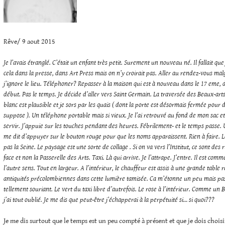
Rêve/ 9 aout 2015
Je l’avais étranglé. C’était un enfant très petit. Surement un nouveau né. Il fallait qu
cela dans la presse, dans Art Press mais on n’y croirait pas. Aller au rendez-vous malgr
j’ignore le lieu. Téléphoner? Repasser à la maison qui est à nouveau dans le 17 eme,
début. Pas le temps. Je décide d’aller vers Saint Germain. La traversée des Beaux-arts
blanc est plausible et je sors par les quais ( dont la porte est désormais fermée pour d
suppose ). Un téléphone portable mais si vieux. Je l’ai retrouvé au fond de mon sac et
servir. J’appuie sur les touches pendant des heures. Fébrilement- et le temps passe. U
me dit d’appuyer sur le bouton rouge pour que les noms apparaissent. Rien à faire. 
pas la Seine. Le paysage est une sorte de collage . Si on va vers l’Institut, ce sont des
face et non la Passerelle des Arts. Taxi. Là qui arrive. Je l’attrape. J’entre. Il est c
l’autre sens. Tout en largeur. A l’intérieur, le chauffeur est assis à une grande table r
antiquités précolombiennes dans cette lumière tamisée. Ca m’étonne un peu mais pas t
tellement souriant. Le vert du taxi libre d’autrefois. Le rose à l’intérieur. Comme un 
j’ai tout oublié. Je me dis que peut-être j’échapperai à la perpétuité si… si quoi???
Je me dis surtout que le temps est un peu compté à présent et que je dois chois