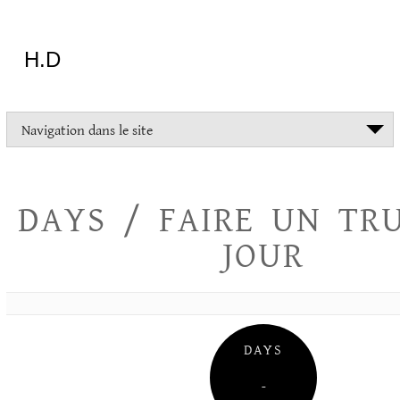
Aller
au
contenu
H.D
"Dans
Navigation dans le site
la
vie
on
devrait
DAYS / FAIRE UN TR
tout
essayer
JOUR
sauf
l'inceste
et
la
danse
folklorique"
DAYS
Christopher
Lee
–