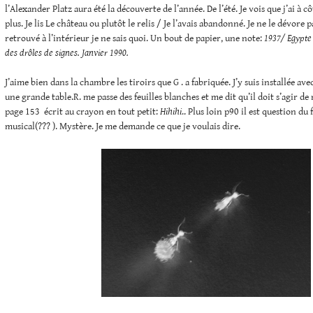
l’Alexander Platz aura été la découverte de l’année. De l’été. Je vois que j’ai à 
plus. Je lis Le château ou plutôt le relis / Je l’avais abandonné. Je ne le dévore p
retrouvé à l’intérieur je ne sais quoi. Un bout de papier, une note:
1937/ Egypte 
des drôles de signes. Janvier 1990.
J’aime bien dans la chambre les tiroirs que G . a fabriquée. J’y suis installée av
une grande table.R. me passe des feuilles blanches et me dit qu’il doit s’agir de
page 153 écrit au crayon en tout petit:
Hihihi
.. Plus loin p90 il est question d
musical(??? ). Mystère. Je me demande ce que je voulais dire.