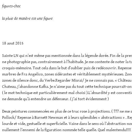
figures-choc
la pluie de matière est une figure
18 aout 2015
Sainte LN qui n’est même pas mentionnée dans la légende dorée. Fin de la prem
ne photographie pas, contrairement à l’habitude. Je me contente de noter la tai
croquis-mémoire. Tout cela dans le but d’oublier puis de redécouvrir. Repens
marbres de Fra Angelico, zones sidérantes et véritablement mystérieuses. Zon
zones de silence donc, du Verbe.Regarder Misrai/ Je ne connais pas. « Château 
Chateau, j’abandonne Kafka. Je n’aime pas du tout cette technique pourrait-on
( le mot technique est particulièrement mal choisi ).L’absurdité y est convent
ne demande qu’à entendre un défenseur. ( j’ai tort évidemment )
Deux peintures commencées en plus de ce truc rose à projections. ( ??? ne me s
Pollock/ Repense à Barnett Newman et à leurs splendides « abstractions » . Repe
lourde et vide, gestuelle et superficielle. Vaine dans le sens où l’abstraction n
nullement l’ennemi de la figuration nommée telle quelle. Quel malentendu!!!! Et