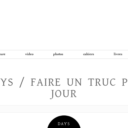
Aller
au
contenu
ture
video
photos
cahiers
livres
YS / FAIRE UN TRUC 
JOUR
DAYS