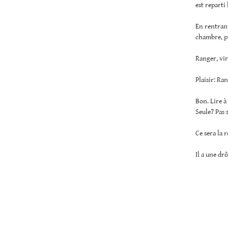
est reparti 
En rentrant
chambre, pu
Ranger, vire
Plaisir: Ra
Bon. Lire à
Seule? Pas 
Ce sera la 
Il a une dr