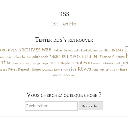
RSS
RSS - Articles
Tenter de s’y retrouver
ARCHIVES WEB
ARCHIVES
CINEMA
atelier
Beaux arts
Books/Livres
camille
EXPOS
FELLINI
ES
ENSBA
France-Culture
minique Delouche
edith scob
E.S
rat
pe
notes
lit
NIcole Stephane
NS
Louvre
neige
oiseau
maison rouge
oiseaux
ordi
Rêves
rêve
Rêves
Repenti
Roger Dumas
casso
Rome
tennis
rue
Sans nom
théâtre
medicis
Viviers
Vous cherchez quelque chose ?
Rechercher :