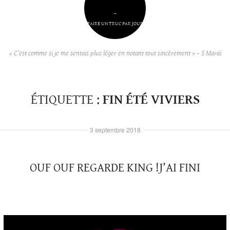
–
FAIRE UN TRUC PAR JOUR
« C’est comme si je me sentais plus léger en notant tout sincèrement » – S Maraï
ÉTIQUETTE :
FIN ÉTÉ VIVIERS
3 septembre 2018
OUF OUF REGARDE KING !J’AI FINI