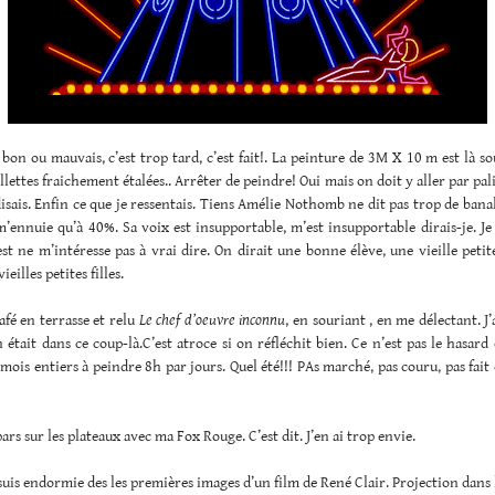
 bon ou mauvais, c’est trop tard, c’est fait!. La peinture de 3M X 10 m est là 
llettes fraichement étalées.. Arrêter de peindre! Oui mais on doit y aller par palie
isais. Enfin ce que je ressentais. Tiens Amélie Nothomb ne dit pas trop de banal
m’ennuie qu’à 40%. Sa voix est insupportable, m’est insupportable dirais-je. Je
est ne m’intéresse pas à vrai dire. On dirait une bonne élève, une vieille petite 
ieilles petites filles.
café en terrasse et relu
Le chef d’oeuvre inconnu
, en souriant , en me délectant. J’
 était dans ce coup-là.C’est atroce si on réfléchit bien. Ce n’est pas le hasard 
mois entiers à peindre 8h par jours. Quel été!!! PAs marché, pas couru, pas fait 
ars sur les plateaux avec ma Fox Rouge. C’est dit. J’en ai trop envie.
suis endormie des les premières images d’un film de René Clair. Projection dans le