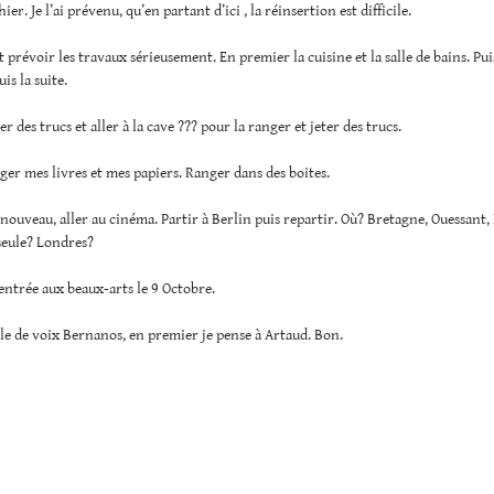
hier. Je l’ai prévenu, qu’en partant d’ici , la réinsertion est difficile.
 prévoir les travaux sérieusement. En premier la cuisine et la salle de bains. Pui
is la suite.
r des trucs et aller à la cave ??? pour la ranger et jeter des trucs.
nger mes livres et mes papiers. Ranger dans des boites.
 nouveau, aller au cinéma. Partir à Berlin puis repartir. Où? Bretagne, Ouessant,
seule? Londres?
rentrée aux beaux-arts le 9 Octobre.
ôle de voix Bernanos, en premier je pense à Artaud. Bon.