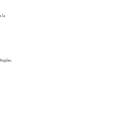
s la
 Naples.