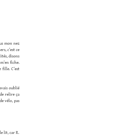
sous mon nez
rs, c’est ce
ités, disons
 m’en fiche.
fille. C’est
avais oublié
de relire ça
de vélo, pas
 lit, car R.