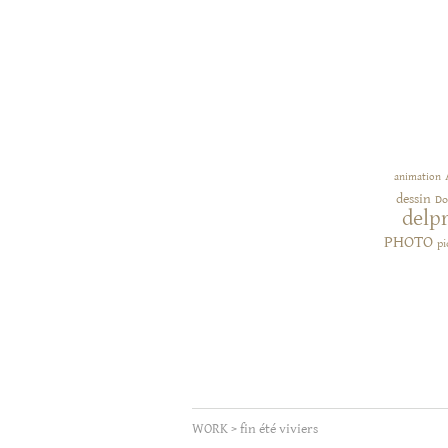
animation
dessin
Do
delp
PHOTO
pi
WORK
>
fin été viviers