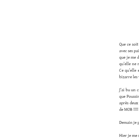
Que ce soit
avec ses pai
que je me d
qu’elle ne 
Ce qu’elle 
bizarre les v
J’ai bu un 
que Poussin
après deux 
de MOB !!!!
Demain je p
Hier je me 