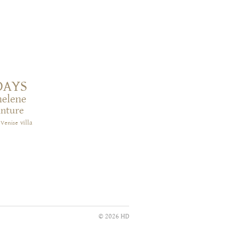
DAYS
helene
inture
villa
Venise
© 2026 HD