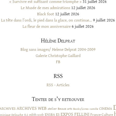
« Survivre est suffisant comme triomphe »
31 juillet 2026
Le Musée de mes admirations
12 juillet 2026
Black foot
12 juillet 2026
La tête dans l’ordi, le pied dans la glace, on continue…
9 juillet 2026
La fleur de mon anniversaire
6 juillet 2026
Hélène Delprat
Blog sans images/ Helene Delprat 2004-2009
Galerie Christophe Gaillard
FB
RSS
RSS - Articles
Tenter de s’y retrouver
ARCHIVES WEB
ARCHIVES
CINEMA
atelier
Beaux arts
Books/Livres
camille
EXPOS
FELLINI
ES
ENSBA
France-Culture
minique Delouche
edith scob
E.S