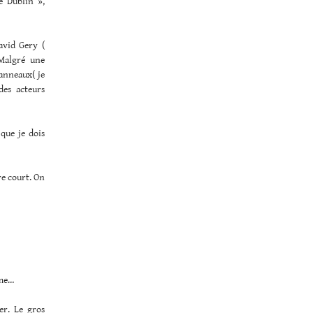
e Dublin »,
vid Gery (
 Malgré une
anneaux( je
des acteurs
que je dois
re court. On
rme…
er. Le gros