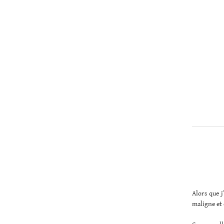
Christopher
Lee
Alors que j
maligne et 