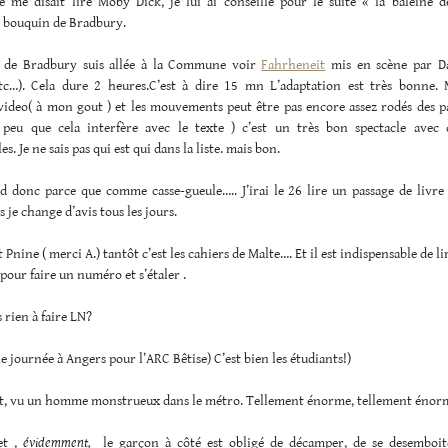
 me disait lire Moby Dick, je lui ai conseillé pour le suite « la baleine d
 bouquin de Bradbury.
 de Bradbury suis allée à la Commune voir
Fahrheneit
mis en scène par Da
tc…). Cela dure 2 heures.C’est à dire 15 mn L’adaptation est très bonne.
video( à mon gout ) et les mouvements peut être pas encore assez rodés des p
peu que cela interfère avec le texte ) c’est un très bon spectacle avec 
. Je ne sais pas qui est qui dans la liste. mais bon.
d donc parce que comme casse-gueule….. J’irai le 26 lire un passage de livre 
s je change d’avis tous les jours.
 Pnine ( merci A.) tantôt c’est les cahiers de Malte…. Et il est indispensable de li
 pour faire un numéro et s’étaler .
s rien à faire LN?
e journée à Angers pour l’ARC Bêtise) C’est bien les étudiants!)
t, vu un homme monstrueux dans le métro. Tellement énorme, tellement éno
 et ,
évidemment,
le garçon à côté est obligé de décamper, de se desemboit