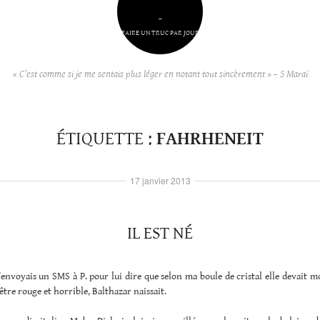
–
FAIRE UN TRUC PAR JOUR
« C’est comme si je me sentais plus léger en notant tout sincèrement » – S Maraï
ÉTIQUETTE :
FAHRHENEIT
17 janvier 2013
IL EST NÉ
’envoyais un SMS à P. pour lui dire que selon ma boule de cristal elle devait mo
être rouge et horrible, Balthazar naissait.