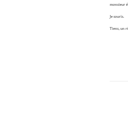
monsieur én
Je souris.
Tiens, un rê