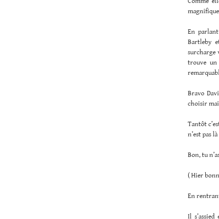
Comme elle
magnifique
En parlant
Bartleby e
surcharge 
trouve un 
remarquables
Bravo Davi
choisir mai
Tantôt c’est
n’est pas là
Bon, tu n’a
( Hier bonn
En rentran
Il s’assied