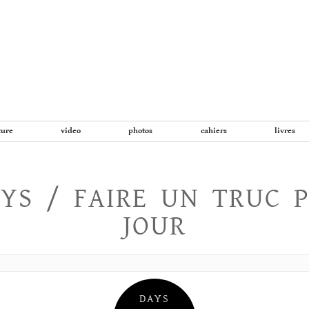
Aller
au
contenu
ture
video
photos
cahiers
livres
YS / FAIRE UN TRUC 
JOUR
DAYS