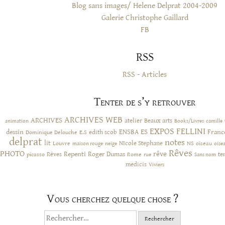
Blog sans images/ Helene Delprat 2004-2009
Galerie Christophe Gaillard
FB
RSS
RSS - Articles
Tenter de s’y retrouver
ARCHIVES WEB
ARCHIVES
atelier
Beaux arts
animation
Books/Livres
camille
EXPOS
FELLINI
ES
dessin
ENSBA
Franc
Dominique Delouche
edith scob
E.S
delprat
notes
lit
NIcole Stephane
NS
Louvre
neige
oiseau
maison rouge
oise
Rêves
PHOTO
rêve
Rêves
Repenti
Roger Dumas
picasso
Rome
te
rue
Sans nom
medicis
Viviers
Vous cherchez quelque chose ?
Rechercher :