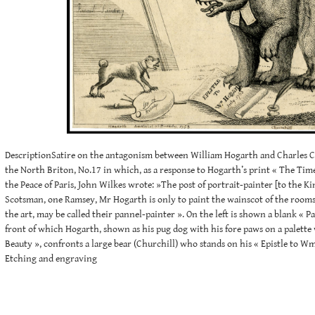
DescriptionSatire on the antagonism between William Hogarth and Charles C
the North Briton, No.17 in which, as a response to Hogarth’s print « The Tim
the Peace of Paris, John Wilkes wrote: »The post of portrait-painter [to the Kin
Scotsman, one Ramsey, Mr Hogarth is only to paint the wainscot of the rooms,
the art, may be called their pannel-painter ». On the left is shown a blank « P
front of which Hogarth, shown as his pug dog with his fore paws on a palette 
Beauty », confronts a large bear (Churchill) who stands on his « Epistle to W
Etching and engraving