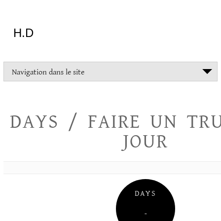
Aller
au
contenu
H.D
"Dans
Navigation dans le site
la
vie
on
devrait
DAYS / FAIRE UN TR
tout
essayer
JOUR
sauf
l'inceste
et
la
danse
folklorique"
DAYS
Christopher
Lee
–