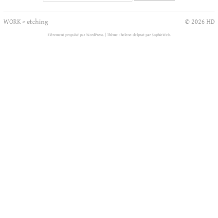
WORK
>
etching
© 2026 HD
Fièrement propulsé par WordPress.
|
Thème : helene-delprat par
SophieWeb
.