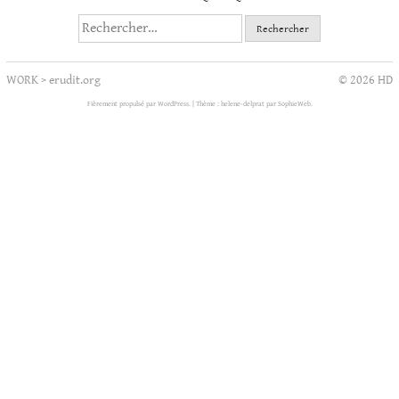
Rechercher :
WORK
>
erudit.org
© 2026 HD
Fièrement propulsé par WordPress.
|
Thème : helene-delprat par
SophieWeb
.