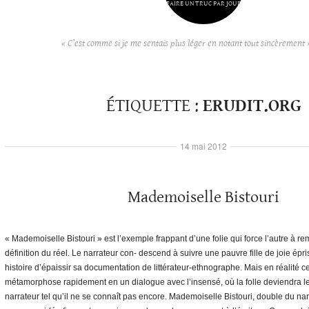
FAIRE UN TRUC PAR JOUR
« C’est comme si je me sentais plus léger en notant tout sincèrement 
ÉTIQUETTE :
ERUDIT.ORG
14 mai 2012
Mademoiselle Bistouri
« Mademoiselle Bistouri » est l’exemple frappant d’une folie qui force l’autre à r
définition du réel. Le narrateur con- descend à suivre une pauvre fille de joie épr
histoire d’épaissir sa documentation de littérateur-ethnographe. Mais en réalité
métamorphose rapidement en un dialogue avec l’insensé, où la folle deviendra le
narrateur tel qu’il ne se connaît pas encore. Mademoiselle Bistouri, double du narr