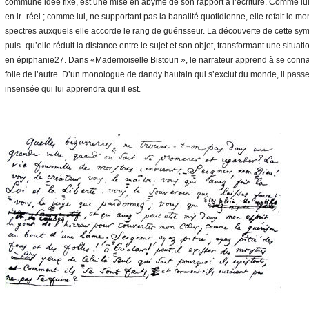
commune idée fixe, est une mise en abyme de son rapport à l’écriture. Comme lui, 
en ir- réel ; comme lui, ne supportant pas la banalité quotidienne, elle refait le m
spectres auxquels elle accorde le rang de guérisseur. La découverte de cette s
puis- qu’elle réduit la distance entre le sujet et son objet, transformant une situat
en épiphanie27. Dans «Mademoiselle Bistouri », le narrateur apprend à se connaî
folie de l’autre. D’un monologue de dandy hautain qui s’exclut du monde, il pass
insensée qui lui apprendra qui il est.