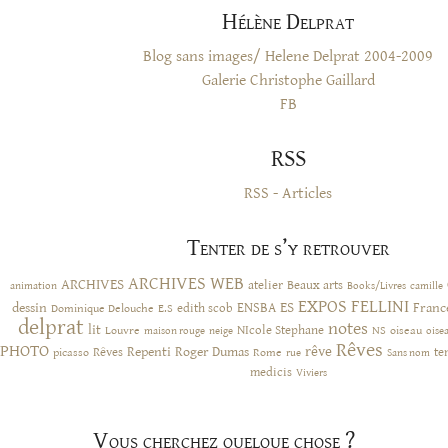
Hélène Delprat
Blog sans images/ Helene Delprat 2004-2009
Galerie Christophe Gaillard
FB
RSS
RSS - Articles
Tenter de s’y retrouver
ARCHIVES WEB
ARCHIVES
atelier
Beaux arts
animation
Books/Livres
camille
EXPOS
FELLINI
ES
dessin
ENSBA
Franc
Dominique Delouche
edith scob
E.S
delprat
notes
lit
NIcole Stephane
NS
Louvre
neige
oiseau
maison rouge
oise
Rêves
PHOTO
rêve
Rêves
Repenti
Roger Dumas
picasso
Rome
te
rue
Sans nom
medicis
Viviers
Vous cherchez quelque chose ?