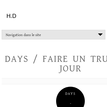
Aller
au
contenu
H.D
"Dans
Navigation dans le site
la
vie
on
devrait
DAYS / FAIRE UN TR
tout
essayer
JOUR
sauf
l'inceste
et
la
danse
folklorique"
DAYS
Christopher
Lee
–