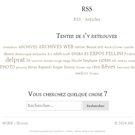
RSS
RSS - Articles
Tenter de s’y retrouver
ARCHIVES WEB
ARCHIVES
atelier
Beaux arts
animation
Books/Livres
camille
EXPOS
FELLINI
ES
dessin
ENSBA
Franc
Dominique Delouche
edith scob
E.S
delprat
notes
lit
NIcole Stephane
NS
Louvre
neige
oiseau
maison rouge
oise
Rêves
PHOTO
rêve
Rêves
Repenti
Roger Dumas
picasso
Rome
te
rue
Sans nom
medicis
Viviers
Vous cherchez quelque chose ?
Rechercher :
WORK
>
Divine
© 2026 HD
Fièrement propulsé par WordPress.
|
Thème : helene-delprat par
SophieWeb
.