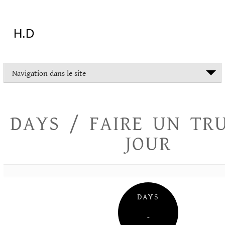
Aller
au
contenu
H.D
"Dans
Navigation dans le site
la
vie
on
devrait
DAYS / FAIRE UN TR
tout
essayer
JOUR
sauf
l'inceste
et
la
danse
folklorique"
DAYS
Christopher
Lee
–