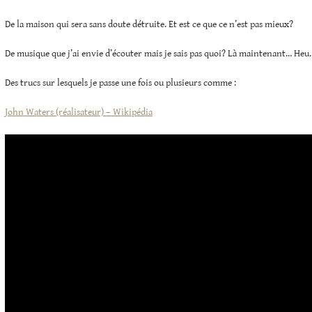
De la maison qui sera sans doute détruite. Et est ce que ce n’est pas mieux?
De musique que j’ai envie d’écouter mais je sais pas quoi? Là maintenant… Heu
Des trucs sur lesquels je passe une fois ou plusieurs comme :
John Waters (réalisateur) – Wikipédia