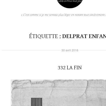
FAIRE UN TRUC PAR JOUR
« C’est comme si je me sentais plus léger en notant tout sincèrement 
ÉTIQUETTE :
DELPRAT ENFA
30 avril 2016
332 LA FIN