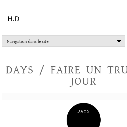
Aller
au
contenu
H.D
"Dans
Navigation dans le site
la
vie
on
devrait
DAYS / FAIRE UN TR
tout
essayer
JOUR
sauf
l'inceste
et
la
danse
folklorique"
DAYS
Christopher
Lee
–