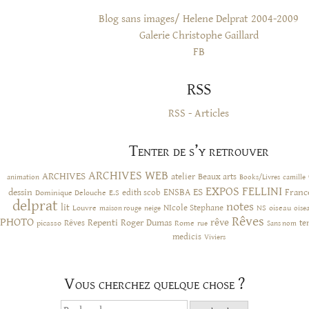
Blog sans images/ Helene Delprat 2004-2009
Galerie Christophe Gaillard
FB
RSS
RSS - Articles
Tenter de s’y retrouver
ARCHIVES WEB
ARCHIVES
atelier
Beaux arts
animation
Books/Livres
camille
EXPOS
FELLINI
ES
dessin
ENSBA
Franc
Dominique Delouche
edith scob
E.S
delprat
notes
lit
NIcole Stephane
NS
Louvre
neige
oiseau
maison rouge
oise
Rêves
PHOTO
rêve
Rêves
Repenti
Roger Dumas
picasso
Rome
te
rue
Sans nom
medicis
Viviers
Vous cherchez quelque chose ?
Rechercher :