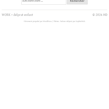
WORK
>
delprat enfant
© 2026 HD
Fièrement propulsé par WordPress.
|
Thème : helene-delprat par
SophieWeb
.