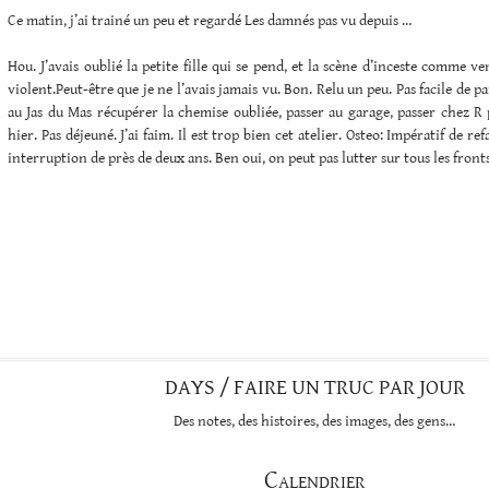
Ce matin, j’ai trainé un peu et regardé Les damnés pas vu depuis …
Hou. J’avais oublié la petite fille qui se pend, et la scène d’inceste comme v
violent.Peut-être que je ne l’avais jamais vu. Bon. Relu un peu. Pas facile de par
au Jas du Mas récupérer la chemise oubliée, passer au garage, passer chez R 
hier. Pas déjeuné. J’ai faim. Il est trop bien cet atelier. Osteo: Impératif de re
interruption de près de deux ans. Ben oui, on peut pas lutter sur tous les fronts
DAYS / FAIRE UN TRUC PAR JOUR
Des notes, des histoires, des images, des gens…
Calendrier