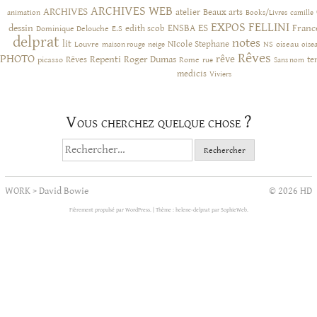
ARCHIVES WEB
ARCHIVES
atelier
Beaux arts
animation
Books/Livres
camille
EXPOS
FELLINI
ES
dessin
ENSBA
Franc
Dominique Delouche
edith scob
E.S
delprat
notes
lit
NIcole Stephane
NS
Louvre
neige
oiseau
maison rouge
oise
Rêves
PHOTO
rêve
Rêves
Repenti
Roger Dumas
picasso
Rome
te
rue
Sans nom
medicis
Viviers
Vous cherchez quelque chose ?
Rechercher :
WORK
>
David Bowie
© 2026 HD
Fièrement propulsé par WordPress.
|
Thème : helene-delprat par
SophieWeb
.