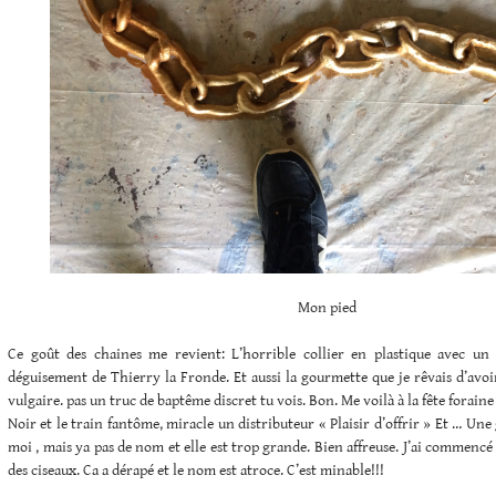
Mon pied
Ce goût des chaines me revient: L’horrible collier en plastique avec un
déguisement de Thierry la Fronde. Et aussi la gourmette que je rêvais d’avoi
vulgaire. pas un truc de baptême discret tu vois. Bon. Me voilà à la fête foraine
Noir et le train fantôme, miracle un distributeur « Plaisir d’offrir » Et … Une 
moi , mais ya pas de nom et elle est trop grande. Bien affreuse. J’ai commen
des ciseaux. Ca a dérapé et le nom est atroce. C’est minable!!!