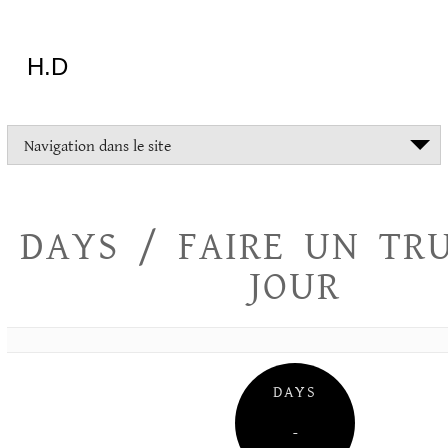
Aller
au
contenu
H.D
"Dans
Navigation dans le site
la
vie
on
devrait
DAYS / FAIRE UN TR
tout
essayer
JOUR
sauf
l'inceste
et
la
danse
folklorique"
DAYS
Christopher
Lee
–