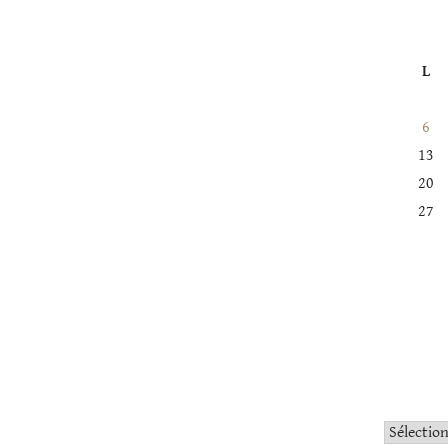
L
6
13
20
27
Catégorie