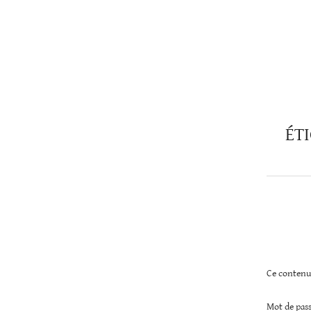
Christopher
Lee
ÉT
Ce contenu 
Mot de pass