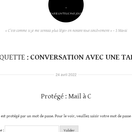
–
FAIRE UN TRUC PAR JOUR
« C’est comme si je me sentais plus léger en notant tout sincèrement » – S Maraï
IQUETTE :
CONVERSATION AVEC UNE TA
24 avril 2022
Protégé : Mail à C
est protégé par un mot de passe. Pour le voir, veuillez saisir votre mot de passe 
e :