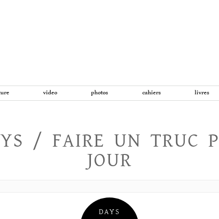
Aller
au
contenu
ture
video
photos
cahiers
livres
YS / FAIRE UN TRUC 
JOUR
DAYS