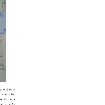
anéité et sa
 Nietzsche.
e plan, une
in, est celui