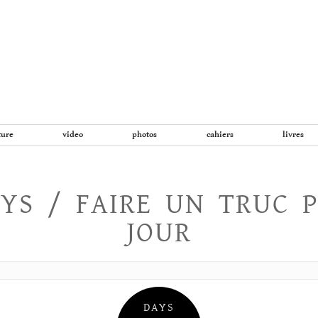
Aller
au
contenu
ture
video
photos
cahiers
livres
YS / FAIRE UN TRUC 
JOUR
DAYS