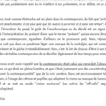
cide pas parfaitement avec lui ni n’adhère à ses prétentions, et se définit, en ce
nc, tout comme Nietzsche, est en plein dans le contemporain, du fait que “
pré
 cet anachronisme, il est plus apte que les autres à percevoir et à saisir son temps
“. 
 l’évocation du passé, le goût de l’anachronique ou du décalé est un signe 
à l’interprétation du présent (bien que le terme “présent” puisse encore être
que contemporain, Agamben d’ailleurs ne le prononce pas). Mais, réjoui
 voit pas dans ce passéisme léger une marque de la nostalgie, qui est comm
résent et le gâche irrémédiablement. Non, c’est le lot de chacun d’être à son
t des véritables contemporains de se décoller légèrement de leur temps pour mieu
ous avait aussi rappelé que
le contemporain était celui qui regardait l’obsc
non ce qui était en pleine lumière, et que c’était justement une des caractéristi
vent la contemporanéité” que de la voir sombre. Dans cet environnement té
n, à l’image des rétines et pupilles qui adaptent la vision au manque de lumino
d et se met en mode “vision nocturne” (on active les “off-cells” expl
ologistes)
Guy