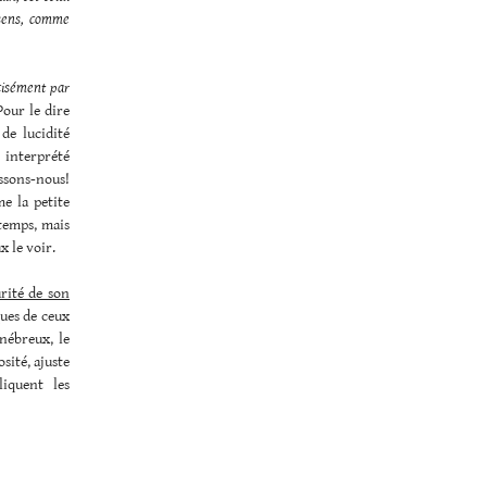
 sens, comme
cisément par
Pour le dire
de lucidité
 interprété
ssons-nous!
e la petite
 temps, mais
x le voir.
urité de son
ques de ceux
nébreux, le
sité, ajuste
iquent les