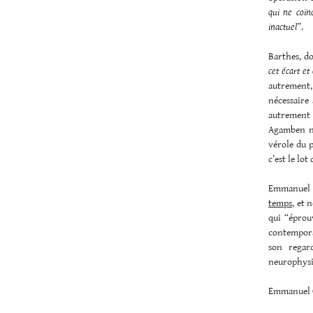
qui ne coïn
inactuel
”.
Barthes, do
cet écart et
autrement,
nécessaire 
autrement 
Agamben ne
vérole du p
c’est le lo
Emmanuel n
temps
, et 
qui “éprou
contemporai
son regar
neurophysi
Emmanuel 