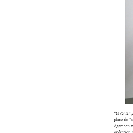
“
Le contempo
place de “
Agamben voi
opération 