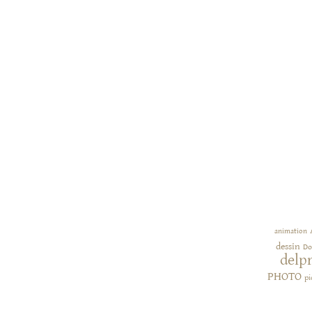
animation
dessin
Do
delp
PHOTO
pi