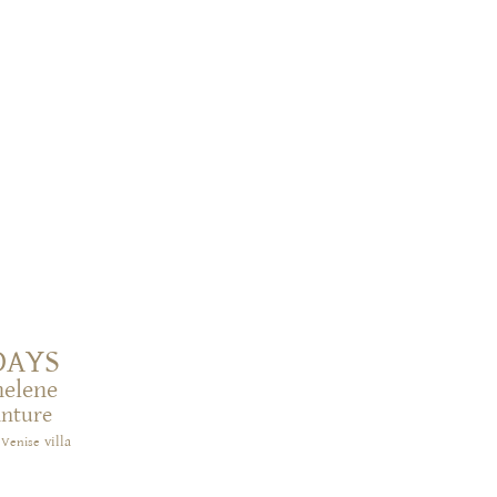
DAYS
helene
inture
villa
Venise