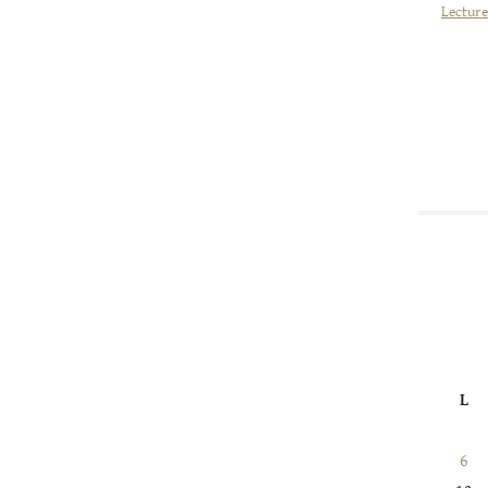
Lecture
L
6