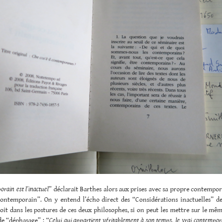
rain est l’inactuel
” déclarait Barthes alors aux prises avec sa propre contempor
contemporain”. On y entend l’écho direct des “Considérations inactuelles” de
t dans les postures de ces deux philosophes, si on peut les mettre sur le mêm
de “déphasage” : “
Celui qui appartient véritablement à son temps, le vrai contempora