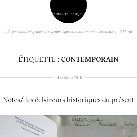
–
FAIRE UN TRUC PAR JOUR
« C’est comme si je me sentais plus léger en notant tout sincèrement » – S Maraï
ÉTIQUETTE :
CONTEMPORAIN
14 octobre 2015
Notes/ les éclaireurs historiques du présent