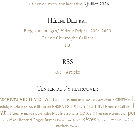
La fleur de mon anniversaire
6 juillet 2026
Hélène Delprat
Blog sans images/ Helene Delprat 2004-2009
Galerie Christophe Gaillard
FB
RSS
RSS - Articles
Tenter de s’y retrouver
ARCHIVES WEB
ARCHIVES
CINEMA
atelier
Beaux arts
Books/Livres
camille
EXPOS
FELLINI
ES
ENSBA
France-Culture
minique Delouche
edith scob
E.S
rat
pe
notes
lit
NIcole Stephane
NS
Louvre
neige
oiseau
maison rouge
oiseaux
ordi
Rêves
rêve
Rêves
Repenti
Roger Dumas
casso
Rome
tennis
rue
Sans nom
théâtre
medicis
Viviers