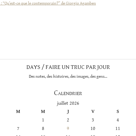
 : “Qu’est-ce que le contemporain?” de Giorgio Agamben
DAYS / FAIRE UN TRUC PAR JOUR
Des notes, des histoires, des images, des gens…
Calendrier
juillet 2026
M
M
J
V
S
1
2
3
4
7
8
9
10
11