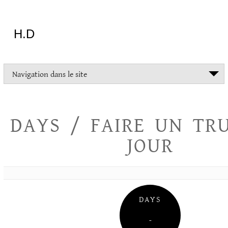
Aller
au
contenu
H.D
"Dans
Navigation dans le site
la
vie
on
devrait
DAYS / FAIRE UN TR
tout
essayer
JOUR
sauf
l'inceste
et
la
danse
folklorique"
DAYS
Christopher
Lee
–