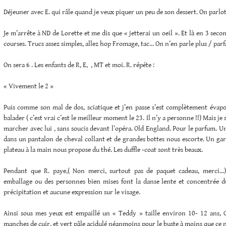
Déjeuner avec E. qui râle quand je veux piquer un peu de son dessert. On parlo
Je m’arrête à ND de Lorette et me dis que « jetterai un oeil ». Et là en 3 second
courses. Trucs assez simples, allez hop Fromage, tac… On n’en parle plus / parfa
On sera 6 . Les enfants de R, E, , MT et moi. R. répéte :
« Vivement le 2 »
Puis comme son mal de dos, sciatique et j’en passe s’est complètement évapor
balader ( c’est vrai c’est le meilleur moment le 23. Il n’y a personne !!) Mais j
marcher avec lui , sans soucis devant l’opéra. Old England. Pour le parfum. Un
dans un pantalon de cheval collant et de grandes bottes nous escorte. Un ga
plateau à la main nous propose du thé. Les duffle -coat sont très beaux.
Pendant que R. paye,( Non merci, surtout pas de paquet cadeau, merci…),
emballage ou des personnes bien mises font la danse lente et concentrée du
précipitation et aucune expression sur le visage.
Ainsi sous mes yeux est empaillé un « Teddy » taille environ 10- 12 ans, G
manches de cuir, et vert pâle acidulé néanmoins pour le buste à moins que ce ne