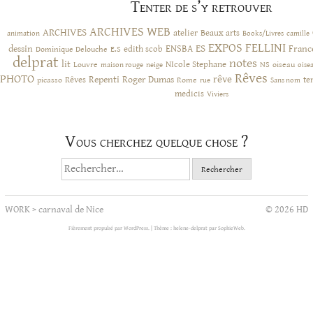
Tenter de s’y retrouver
ARCHIVES WEB
ARCHIVES
atelier
Beaux arts
animation
Books/Livres
camille
EXPOS
FELLINI
ES
dessin
ENSBA
Franc
Dominique Delouche
edith scob
E.S
delprat
notes
lit
NIcole Stephane
NS
Louvre
neige
oiseau
maison rouge
oise
Rêves
PHOTO
rêve
Rêves
Repenti
Roger Dumas
picasso
Rome
te
rue
Sans nom
medicis
Viviers
Vous cherchez quelque chose ?
Rechercher :
WORK
>
carnaval de Nice
© 2026 HD
Fièrement propulsé par WordPress.
|
Thème : helene-delprat par
SophieWeb
.