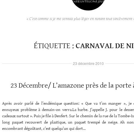
FAIRE UN TRUC PAR JOUR
« C’est comme si je me sentais plus léger en notant tout sincèrement 
ÉTIQUETTE :
CARNAVAL DE N
23 décembre 2010
23 Décembre/ L’amazone près de la porte
Après avoir parlé de l’endémique question: « Que va t’on manger », je 
ennuyeux problème à demain-on verra.La barbe. J’appelle J. pour le dess
cadeaux surtout ». Puis je file à Denfert. Sur le chemin de la rue de la Tombe-Is
long paquet recouvert de plastique, un paquet trempé de neige. Ah non,
encombrant dégoûtant, c’est quelqu’un qui dort…