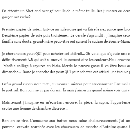
En attente un Shetland orangé rouille de la même taille. Des jumeaux ou de
garçonnet riche?
Premier papier de soie…. Est- ce un sale gosse qui va faire le nez parce que la c
Deuxième papier de soie puis troisième… Le cercle s’agrandit , j’imagine ceu
famille sans doute, grand-mère peut-être oui ça sent le cadeau de Bonne-Ma
Je cherche des yeux QUI peut acheter cet attirail… Oh voici que s’ajoute une c
définitivement A.B qui sait si merveilleusement dire les couleurs.Heu cravate 
Modèle collège à rayures en biais. Merde le pauvre gosse il va être beau 
dimanche… Donc Je cherche des yeux QUI peut acheter cet attirail, ne trouve
Enfin grand ruban noir mat , au moins 3 mètres pour saucissonner l’animal q
le poitrail. Bon , on ne va pas dormir là mais j’aimerais quand même voir qui 
Maintenant j’imagine en m’écartant encore, la pièce, la sapin, l’apparte
croise une femme de chambre discrète …
Bon on se tire. L’amazone aux bottes nous salue chaleureusement. J’ai u
pomme -cravate scarabée avec les chaussures de marche d’Antoine quand il