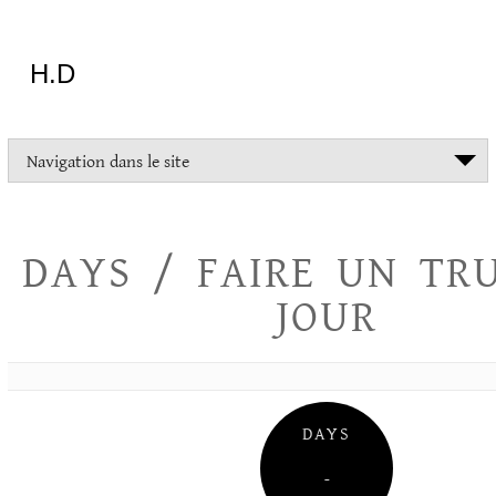
Aller
au
contenu
H.D
"Dans
Navigation dans le site
la
vie
on
devrait
DAYS / FAIRE UN TR
tout
essayer
JOUR
sauf
l'inceste
et
la
danse
folklorique"
DAYS
Christopher
Lee
–