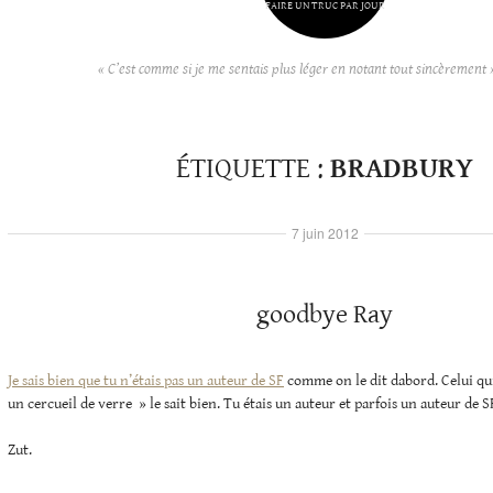
FAIRE UN TRUC PAR JOUR
« C’est comme si je me sentais plus léger en notant tout sincèrement 
ÉTIQUETTE :
BRADBURY
7 juin 2012
goodbye Ray
Je sais bien que tu n’étais pas un auteur de SF
comme on le dit dabord. Celui qui 
un cercueil de verre » le sait bien. Tu étais un auteur et parfois un auteur de S
Zut.