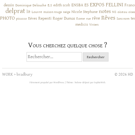
EXPOS
FELLINI
ES
dessin
ENSBA
Franc
Dominique Delouche
edith scob
E.S
delprat
notes
lit
NIcole Stephane
NS
Louvre
neige
oiseau
maison rouge
oise
Rêves
PHOTO
rêve
Rêves
Repenti
Roger Dumas
picasso
Rome
te
rue
Sans nom
medicis
Viviers
Vous cherchez quelque chose ?
Rechercher :
WORK
>
bradbury
© 2026 HD
Fièrement propulsé par WordPress.
|
Thème : helene-delprat par
SophieWeb
.