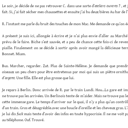
Le soir, je décide de ne pas retrouver C. dans une sorte d’
ateliers ouverts ? ,
et 
fait. Si, j’ai fait sécher mes chaussettes et ensuite j’ai bu deux bières Au bar de l
R. l’instant me parle du bruit des touches de mon Mac. Me demande ce qu’on éc
A présent je suis ici, allongée à écrire et je n’ai plus envie d’aller au Marc
prévu de le faire. Biche s’est sauvée, et a peu de chance cette fois-ci de reven
piaille. Finalement on se décide à sortir après avoir mangé la délicieuse ter
Bonnet. Miam.
Bus. Marcher, regarder. Zut. Plus de Sainte-Hélène. Je demande que prendre
oiseaux un peu chers pour être entretenus par moi qui suis un piètre ornitho
d’argent.
Une fille. Elle est plus grosse que lui.
Je repars à Berlin. Donc arrivée de R. par le train Lundi. Hou…La gare est 
ne trouve pas les arrivées. Un Berlinois tente de m’aider. Mais ne trouve pas l
cette immense gare. Le temps d’arriver sur le quai, il n’y a plus qu’un contrô
d’un train. Gros et désagréable.avec une boucle d’oreille et les cheveux gras. L
je lui dis
fuck
mais tente d’avoir des infos en toute hypocrisie. Il ne me voit pas
au téléphone. Ouf. Trouvé.