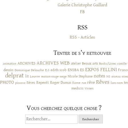
Galerie Christophe Gaillard
FB
RSS
RSS - Articles
Tenter de s’y retrouver
ARCHIVES WEB
ARCHIVES
atelier
Beaux arts
animation
Books/Livres
camille
EXPOS
FELLINI
ES
dessin
ENSBA
Franc
Dominique Delouche
edith scob
E.S
delprat
notes
lit
NIcole Stephane
NS
Louvre
neige
oiseau
maison rouge
oise
Rêves
PHOTO
rêve
Rêves
Repenti
Roger Dumas
picasso
Rome
te
rue
Sans nom
medicis
Viviers
Vous cherchez quelque chose ?
Rechercher :