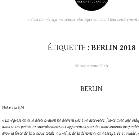
FAIRE UN TRUC PAR JOUR
« C’est comme si je me sentais plus léger en notant tout sincèrement 
ÉTIQUETTE :
BERLIN 2018
30 septembre 2018
BERLIN
Note via HM
« La régression et la détérioration ne doivent pas être acceptées, fût-ce avec une ind
dans ce cas précis, et contrairement aux apparences,sont des mouvements profondéme
avoir la force de la critique totale, du refus, de la dénonciation désespérée et inutile. 