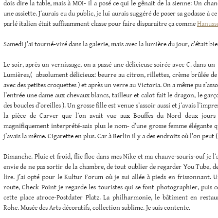
dois dire la table, mais à MOI- il a posé ce qui le gênait de la sienne: Un cha
une assiette. J’aurais eu du public, je lui aurais suggéré de poser sa godasse à ce
parlé italien était suffisamment classe pour faire disparaitre ça comme
Hanus
Samedi j’ai tourné-viré dans la galerie, mais avec la lumière du jour, c’était bie
Le soir, après un vernissage, on a passé une délicieuse soirée avec C. dans un
Lumières,( absolument délicieux: beurre au citron, rillettes, crème brûlée de 
avec des petites croquettes ) et après un verre au Victoria. On a même pu s’assoi
l’entrée une dame aux chevaux blancs, tailleur et calot fait le dragon, le garço
des boucles d’oreilles ). Un grosse fille est venue s’assoir aussi et j’avais l’impr
la pièce de Carver que l’on avait vue aux Bouffes du Nord deux jours
magnifiquement interprété-sais plus le nom- d’une grosse femme élégante 
j’avais la même. Cigarette en plus. Car à Berlin il y a des endroits où l’on peut 
Dimanche. Pluie et froid, flic floc dans mes Nike et ma chauve-souris-ouf je l’a
envie de ne pas sortir de la chambre, de tout oublier de regarder You Tube, de
lire. J’ai opté pour le Kultur Forum où je sui allée à pieds en frissonnant. 
route, Check Point je regarde les touristes qui se font photographier, puis c
cette place atroce-Postdater Platz. La philharmonie, le bâtiment en resta
Rohe. Musée des Arts décoratifs, collection sublime. Je suis contente.