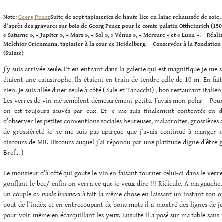
Note:
Georg Pencz
Suite de sept tapisseries de haute lice en laine rehaussée de soie, 
d’après des gravures sur bois de Georg Pencz pour le comte palatin Ottheinrich (15
« Saturne », « Jupiter », « Mars », « Sol », « Vénus », « Mercure » et « Luna ». – Réali
Melchior Grienmann, tapissier à la cour de Heidelberg. – Conservées à la Fondatio
(Suisse)
J’y suis arrivée seule. Et en entrant dans la galerie qui est magnifique je me s
étaient une catastrophe. Ils étaient en train de tendre celle de 10 m. En fai
rien. Je suis allée diner seule à côté ( Sale et Tabacchi) , bon restaurant Italie
Les verres de vin me semblent démesurément petits. J’avais mon polar – Pour
on est toujours sauvés par eux. Et je me suis finalement contentée-en 
d’observer les petites conventions sociales heureuses, maladroites, grossières o
de grossièreté je ne me suis pas aperçue que j’avais continué à manger 
discours de MB. Discours auquel j’ai répondu par une platitude digne d’être
Bref… )
Le monsieur d’à côté qui goute le vin en faisant tourner celui-ci dans le ver
gonflant le bec/ enfin on verra ce que je veux dire !!! Ridicule. A ma gauche
un couple
en mode business
à fait la même chose en laissant un instant son or
bout de l’index et en entrecoupant de bons mots il a montré des lignes de je
pour voir même en écarquillant les yeux. Ensuite il a posé sur ma table san