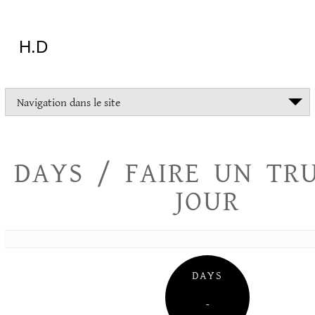
Aller
au
contenu
H.D
"Dans
Navigation dans le site
la
vie
on
devrait
DAYS / FAIRE UN TR
tout
essayer
JOUR
sauf
l'inceste
et
la
danse
folklorique"
DAYS
Christopher
Lee
–