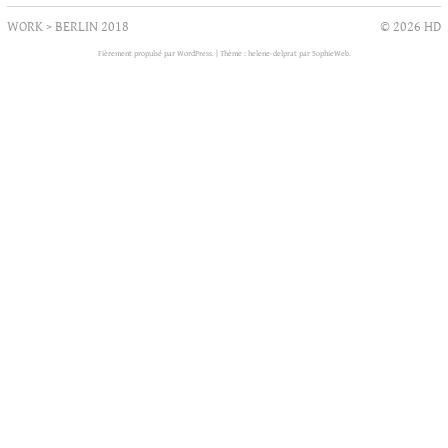
WORK
>
BERLIN 2018
© 2026 HD
Fièrement propulsé par WordPress.
|
Thème : helene-delprat par
SophieWeb
.