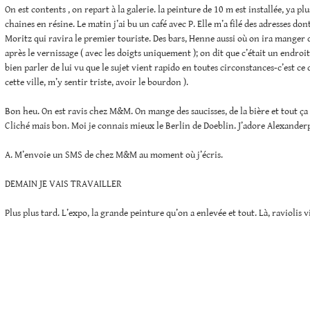
On est contents , on repart à la galerie. la peinture de 10 m est installée, ya plu
chaines en résine. Le matin j’ai bu un café avec P. Elle m’a filé des adresses do
Moritz qui ravira le premier touriste. Des bars, Henne aussi où on ira manger 
après le vernissage ( avec les doigts uniquement ); on dit que c’était un endroit 
bien parler de lui vu que le sujet vient rapido en toutes circonstances-c’est ce 
cette ville, m’y sentir triste, avoir le bourdon ).
Bon heu. On est ravis chez M&M. On mange des saucisses, de la bière et tout ça d
Cliché mais bon. Moi je connais mieux le Berlin de Doeblin. J’adore Alexander
A. M’envoie un SMS de chez M&M au moment où j’écris.
DEMAIN JE VAIS TRAVAILLER
Plus plus tard. L’expo, la grande peinture qu’on a enlevée et tout. Là, raviolis