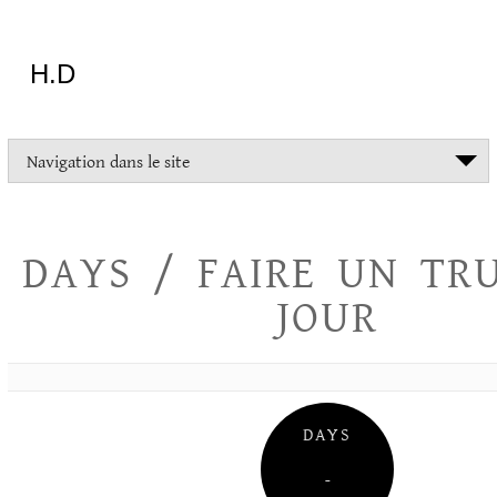
Aller
au
contenu
H.D
"Dans
Navigation dans le site
la
vie
on
devrait
DAYS / FAIRE UN TR
tout
essayer
JOUR
sauf
l'inceste
et
la
danse
folklorique"
DAYS
Christopher
Lee
–