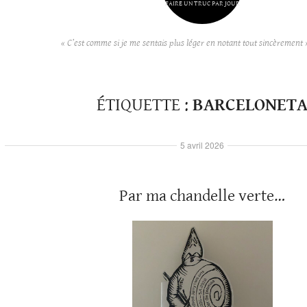
FAIRE UN TRUC PAR JOUR
« C’est comme si je me sentais plus léger en notant tout sincèrement 
ÉTIQUETTE :
BARCELONET
5 avril 2026
Par ma chandelle verte…