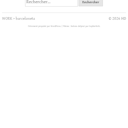
Rechercher :
WORK
>
barceloneta
© 2026 HD
Fièrement propulsé par WordPress.
|
Thème : helene-delprat par
SophieWeb
.