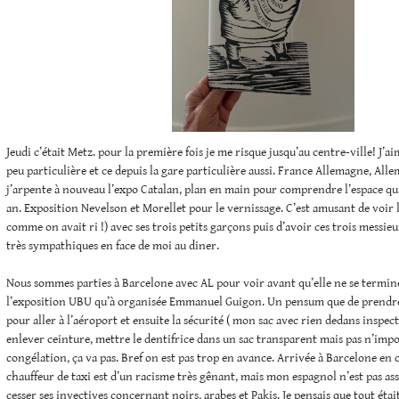
Jeudi c’était Metz. pour la première fois je me risque jusqu’au centre-ville! J’
peu particulière et ce depuis la gare particulière aussi. France Allemagne, Al
j’arpente à nouveau l’expo Catalan, plan en main pour comprendre l’espace qu
an. Exposition Nevelson et Morellet pour le vernissage. C’est amusant de voir 
comme on avait ri !) avec ses trois petits garçons puis d’avoir ces trois messi
très sympathiques en face de moi au diner.
Nous sommes parties à Barcelone avec AL pour voir avant qu’elle ne se termi
l’exposition UBU qu’à organisée Emmanuel Guigon. Un pensum que de prendre 
pour aller à l’aéroport et ensuite la sécurité ( mon sac avec rien dedans inspec
enlever ceinture, mettre le dentifrice dans un sac transparent mais pas n’import
congélation, ça va pas. Bref on est pas trop en avance. Arrivée à Barcelone en 
chauffeur de taxi est d’un racisme très gênant, mais mon espagnol n’est pas ass
cesser ses invectives concernant noirs, arabes et Pakis. Je pensais que tout étai