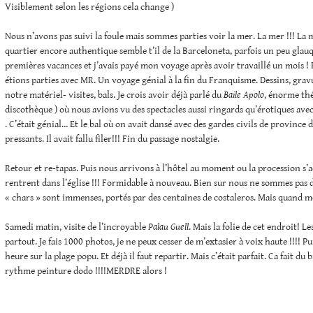
Visiblement selon les régions cela change )
Nous n’avons pas suivi la foule mais sommes parties voir la mer. La mer !!! La 
quartier encore authentique semble t’il de la Barceloneta, parfois un peu glau
premières vacances et j’avais payé mon voyage après avoir travaillé un mois !
étions parties avec MR. Un voyage génial à la fin du Franquisme. Dessins, gra
notre matériel- visites, bals. Je crois avoir déjà parlé du
Baile Apolo
, énorme th
discothèque ) où nous avions vu des spectacles aussi ringards qu’érotiques avec
. C’était génial… Et le bal où on avait dansé avec des gardes civils de province
pressants. Il avait fallu filer!!! Fin du passage nostalgie.
Retour et re-tapas. Puis nous arrivons à l’hôtel au moment ou la procession s’a
rentrent dans l’église !!! Formidable à nouveau. Bien sur nous ne sommes pas d
« chars » sont immenses, portés par des centaines de costaleros. Mais quand 
Samedi matin, visite de l’incroyable
Palau Guell
. Mais la folie de cet endroit! Le
partout. Je fais 1000 photos, je ne peux cesser de m’extasier à voix haute !!!! P
heure sur la plage popu. Et déjà il faut repartir. Mais c’était parfait. Ca fait du
rythme peinture dodo !!!!MERDRE alors !