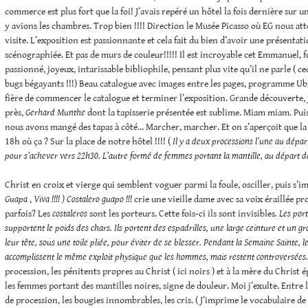
commerce est plus fort que la foi! J’avais repéré un hôtel la fois dernière sur un
y avions les chambres. Trop bien !!!! Direction le Musée Picasso où EG nous at
visite. L’exposition est passionnante et cela fait du bien d’avoir une présentat
scénographiée. Et pas de murs de couleur!!!!! Il est incroyable cet Emmanuel, 
passionné, joyeux, intarissable bibliophile, pensant plus vite qu’il ne parle ( ce
bugs bégayants !!!) Beau catalogue avec images entre les pages, programme Ubu 
fière de commencer le catalogue et terminer l’exposition. Grande découverte, je
près,
Gerhard Munthe
dont la tapisserie présentée est sublime. Miam miam. Pui
nous avons mangé des tapas à côté… Marcher, marcher. Et on s’aperçoit que l
18h où ça ? Sur la place de notre hôtel !!!! (
Il y a deux processions l’une au dépar
pour s’achever vers 22h30. L’autre formé de femmes portant la mantille, au départ de
Christ en croix et vierge qui semblent voguer parmi la foule, osciller, puis s’im
Guapa
,
Viva !!!! ) Costalero guapo !!!
crie une vieille dame avec sa voix éraillée p
parfois? Les
costaleros
sont les porteurs. Cette fois-ci ils sont invisibles
. Les por
supportent le poids des chars. Ils portent des espadrilles, une large ceinture et un gro
leur tête, sous une toile pliée, pour éviter de se blesser.
Pendant la Semaine Sainte, l
accomplissent le même exploit physique que les hommes, mais restent controversées
procession, les pénitents propres au Christ ( ici noirs ) et à la mère du Christ é
les femmes portant des mantilles noires, signe de douleur. Moi j’exulte. Entre 
de procession, les bougies innombrables, les cris. ( J’imprime le vocabulaire de